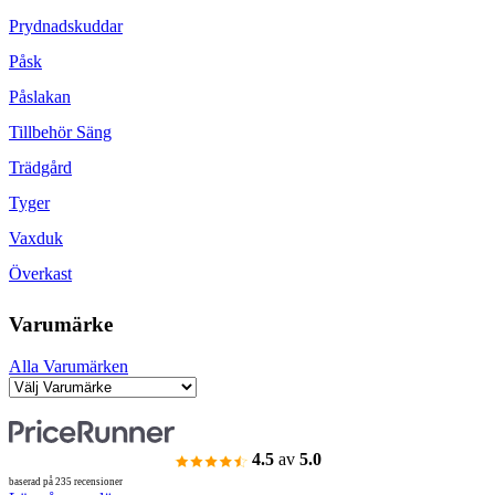
Prydnadskuddar
Påsk
Påslakan
Tillbehör Säng
Trädgård
Tyger
Vaxduk
Överkast
Varumärke
Alla Varumärken
4.5
av
5.0
baserad på 235 recensioner