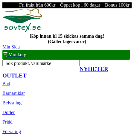
Fri frakt från 600kr
Öppet köp i 60 dagar
Bonus 100kr
Köp innan kl 15 skickas samma dag!
(Gäller lagervaror)
Min Sida
Varukorg
Sök produkt, varumärke
NYHETER
OUTLET
Bad
Barnartiklar
Belysning
Dofter
Fritid
Förvaring