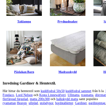
Taklampa
Prydnadssaker
S
Påslakan Barn
Madrasskydd
H
Inredning Gardiner & Hemtextil.
Här hittar du hemtextil som
kuddfodral 50x50
kuddfodral sammet
från b.la.
Fondaco
,
Lord Nelson
och
Kosta Linnewäfveri
.
Ullmatta
,
trasmatta
,
dörrmat
flerfärgad färgglad
,
matta 200x300
och
halkskydd matta
samt populära
ryamattan
Heaven
.
ullpläd
,
stolsdynor
,
bordstabletter
.
Gardiner
,
gardinomtag