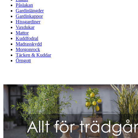
Påslakan
Gardinlängder
Gardinkappor
Hissgardiner
Vaxdukar
Mattor
Kuddfodral
Madrasskydd
Morgonrock
Täcken & Kuddar
Örngott