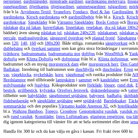
persienner
,
gardinlängder
,
mönstrade gardiner
,
gardinkappa metervara
,
hissga
panelgardiner
,
öljettkappa
,
öljettgardiner
,
sammetsgardiner
,
julgardiner
,
mörk
från b.la.
Arvidssons Textil
,
Svanefors
,
Fondaco
,
Boel & Jan
.
Gardinstång
,
K
gardinskena
,
Kirsch gardinskena
och
gardintillbehör
från bl.a.
Kirsch
,
Krisch
gardinkrokar
.
Sängkläder
från
Värnamo Sängkläder
,
Borås Cotton
och
Borga
påslakan
dra på lakan
,
kuvertlakan
,
linnelakan
,
reselakan
,
dra på lakan 180x
bäddset) även säsong
påslakan jul
,
påslakan 240x220
,
påslakanset
,
påslakan s
percale
,
madrassöverdrag
,
sänggavel överdrag
och
plastad frotté
.
Sängkappa
i
som
120
,
140
,
160
och
180x200
. Både stiliga, romantiska
sängöverkast
och t
dubbelsäng
och
överkast sammet
som kan göra stora förändringar i sovrumme
tvättkorg
,
badrumsmatta
,
badrumsmatta stor
doftljus
från
WoodWick
&
Yank
doftolja
som
Klinta Doftolja
och
doftpinnar
från bl.a.
Klinta doftpinnar
, som
badrummet och en mysig
morgonrock dam
eller
morgonrock herr
,
Den Gaml
Badlakan
. Inredning till badrummet som
duschhylla
och
duschstång
.
Ernst
so
vas
,
väggklocka
,
nyckelskåp
,
korg
,
väggbonad
och rustika produkter från
Aff
Bordslampor
med tillhörande
lampskärm
i
sammet
och
kandelaber
samt
Erns
golvljusstake
och
ljuslykta
. Köksprodukter som
förkläde
,
löpare
,
rund duk
,
E
bestick
,
grillbestick
,
kylväska
,
Orrefors Jernverk
,
diskmedelspump
och
vatte
tillbehör som
babykläder
,
sänghimmel spjälsäng
,
babynest
,
badbalja
,
skötbäd
födelsedagståg
och
sängkläder spjälsäng
samt
spjälskydd
.
Barnleksaker
.
Täck
sommartäcke
och den populära
Värnamo kudde Anemon XL
och
hotellkudde
bl.a.
Walking Bamboo
,
Topeco
,
Crossbow
.
Genomskinlig vaxduk
,
vaxduk sv
och
rund vaxduk
.
Konstläder
,
Intex Luftmadrass
,
glasögon rengöring
,
toa-lät
dig igenom kategorierna till vänster för att se hela sortimentet eller dom
sena
Handla för 300 kr och du kan välja en gåva i kassan. Fri frakt över 600 kr.