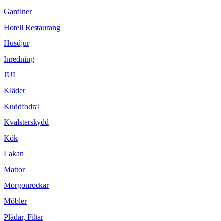
Gardiner
Hotell Restaurang
Husdjur
Inredning
JUL
Kläder
Kuddfodral
Kvalsterskydd
Kök
Lakan
Mattor
Morgonrockar
Möbler
Plädar, Filtar