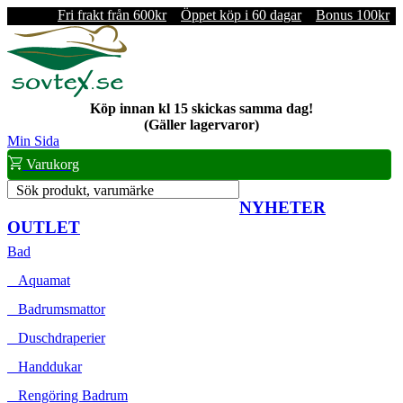
Fri frakt från 600kr
Öppet köp i 60 dagar
Bonus 100kr
Köp innan kl 15 skickas samma dag!
(Gäller lagervaror)
Min Sida
Varukorg
Sök produkt, varumärke
NYHETER
OUTLET
Bad
Aquamat
Badrumsmattor
Duschdraperier
Handdukar
Rengöring Badrum