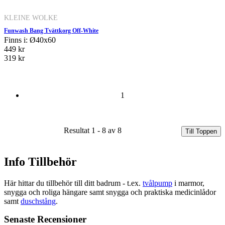
KLEINE WOLKE
Funwash Bang Tvättkorg Off-White
Finns i: Ø40x60
449 kr
319 kr
1
Resultat 1 - 8 av 8
Till Toppen
Info Tillbehör
Här hittar du tillbehör till ditt badrum - t.ex.
tvålpump
i marmor,
snygga och roliga hängare samt snygga och praktiska medicinlådor
samt
duschstång
.
Senaste Recensioner