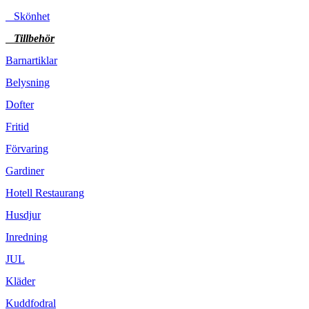
Skönhet
Tillbehör
Barnartiklar
Belysning
Dofter
Fritid
Förvaring
Gardiner
Hotell Restaurang
Husdjur
Inredning
JUL
Kläder
Kuddfodral