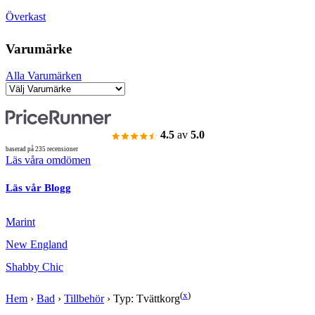
Överkast
Varumärke
Alla Varumärken
4.5
av
5.0
baserad på 235 recensioner
Läs våra omdömen
Läs vår Blogg
Marint
New England
Shabby Chic
(
x
)
Hem
›
Bad
›
Tillbehör
›
Typ: Tvättkorg