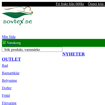
Fri frakt från 600kr
Öppet köp 
Min Sida
Varukorg
Sök produkt, varumärke
NYHETER
OUTLET
Bad
Barnartiklar
Belysning
Dofter
Fritid
Förvaring