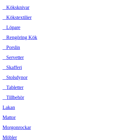
Köksknivar
Kökstextilier
Löpare
Rengöring Kök
Porslin
Servetter
Skafferi
Stolsdynor
Tabletter
Tillbehör
Lakan
Mattor
Morgonrockar
Möbler