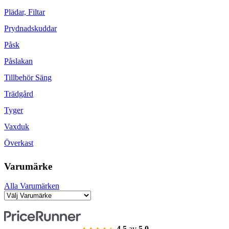
Plädar, Filtar
Prydnadskuddar
Påsk
Påslakan
Tillbehör Säng
Trädgård
Tyger
Vaxduk
Överkast
Varumärke
Alla Varumärken
4.5
av
5.0