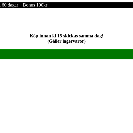
i 60 dagar
Bonus 100kr
Köp innan kl 15 skickas samma dag!
(Gäller lagervaror)