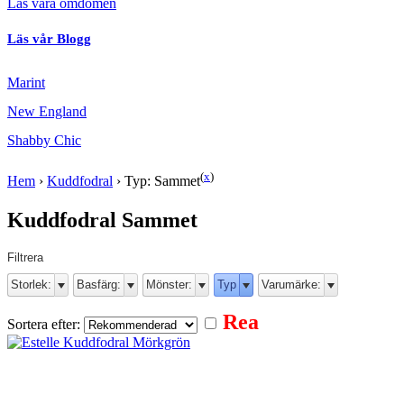
Läs våra omdömen
Läs vår Blogg
Marint
New England
Shabby Chic
(
x
)
Hem
›
Kuddfodral
›
Typ: Sammet
Kuddfodral Sammet
Filtrera
Storlek:
Basfärg:
Mönster:
Typ
Varumärke:
Rea
Sortera efter: