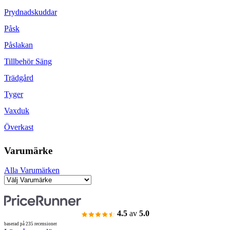
Prydnadskuddar
Påsk
Påslakan
Tillbehör Säng
Trädgård
Tyger
Vaxduk
Överkast
Varumärke
Alla Varumärken
4.5
av
5.0
baserad på 235 recensioner