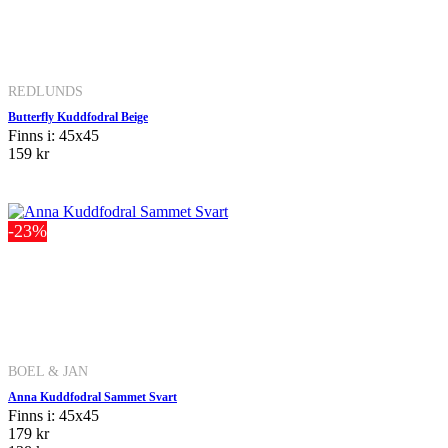
REDLUNDS
Butterfly Kuddfodral Beige
Finns i: 45x45
159 kr
-23%
BOEL & JAN
Anna Kuddfodral Sammet Svart
Finns i: 45x45
179 kr