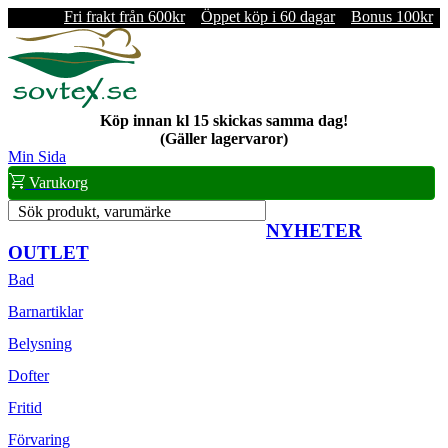
Fri frakt från 600kr
Öppet köp i 60 dagar
Bonus 100kr
Köp innan kl 15 skickas samma dag!
(Gäller lagervaror)
Min Sida
Varukorg
Sök produkt, varumärke
NYHETER
OUTLET
Bad
Barnartiklar
Belysning
Dofter
Fritid
Förvaring