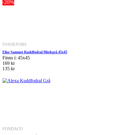
-20%
SVANEFORS
Elise Sammet Kuddfodral Mörkgrå 45x45
Finns i: 45x45
169 kr
135 kr
FONDACO