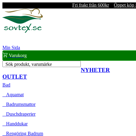
Fri frakt från 600kr
Öppet köp 
Min Sida
Varukorg
Sök produkt, varumärke
NYHETER
OUTLET
Bad
Aquamat
Badrumsmattor
Duschdraperier
Handdukar
Rengöring Badrum