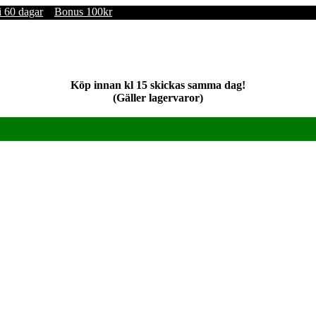
i 60 dagar
Bonus 100kr
Köp innan kl 15 skickas samma dag!
(Gäller lagervaror)