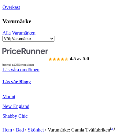
Överkast
Varumärke
Alla Varumärken
4.5
av
5.0
baserad på 235 recensioner
Läs våra omdömen
Läs vår Blogg
Marint
New England
Shabby Chic
(
x
)
Hem
›
Bad
›
Skönhet
›
Varumärke: Gamla Tvålfabriken