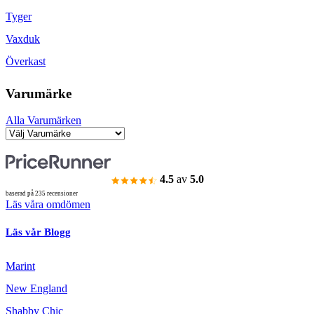
Tyger
Vaxduk
Överkast
Varumärke
Alla Varumärken
4.5
av
5.0
baserad på 235 recensioner
Läs våra omdömen
Läs vår Blogg
Marint
New England
Shabby Chic