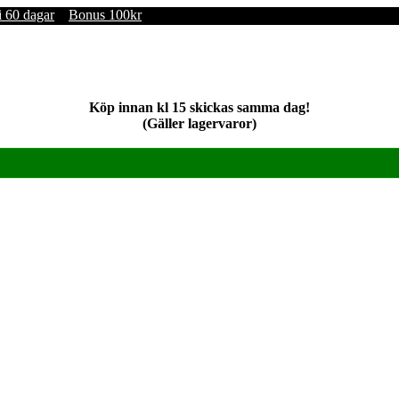
i 60 dagar
Bonus 100kr
Köp innan kl 15 skickas samma dag!
(Gäller lagervaror)