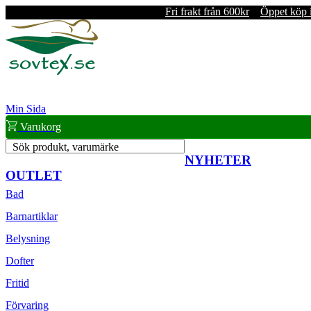
Fri frakt från 600kr
Öppet köp 
Min Sida
Varukorg
Sök produkt, varumärke
NYHETER
OUTLET
Bad
Barnartiklar
Belysning
Dofter
Fritid
Förvaring