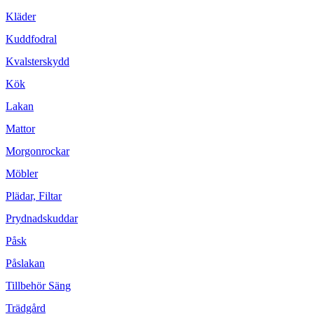
Kläder
Kuddfodral
Kvalsterskydd
Kök
Lakan
Mattor
Morgonrockar
Möbler
Plädar, Filtar
Prydnadskuddar
Påsk
Påslakan
Tillbehör Säng
Trädgård