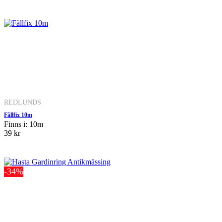
REDLUNDS
Fållfix 10m
Finns i: 10m
39 kr
-34%