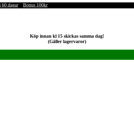
i 60 dagar
Bonus 100kr
Köp innan kl 15 skickas samma dag!
(Gäller lagervaror)