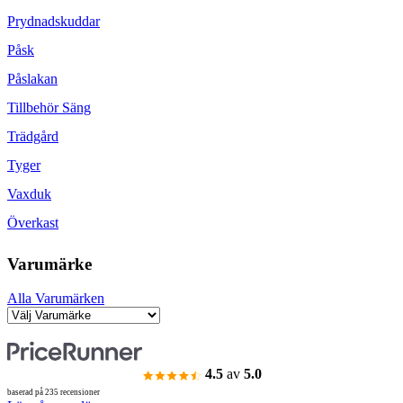
Prydnadskuddar
Påsk
Påslakan
Tillbehör Säng
Trädgård
Tyger
Vaxduk
Överkast
Varumärke
Alla Varumärken
4.5
av
5.0
baserad på 235 recensioner