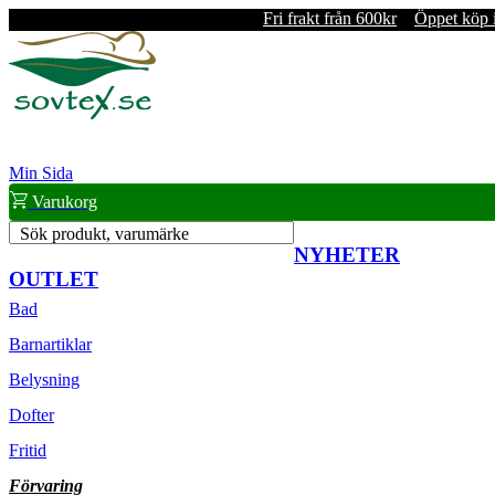
Fri frakt från 600kr
Öppet köp 
Min Sida
Varukorg
Sök produkt, varumärke
NYHETER
OUTLET
Bad
Barnartiklar
Belysning
Dofter
Fritid
Förvaring