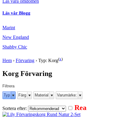
Läs våra omdömen
Läs vår Blogg
Marint
New England
Shabby Chic
(
x
)
Hem
›
Förvaring
›
Typ: Korg
Korg Förvaring
Filtrera
Typ
Färg
Material
Varumärke:
Rea
Sortera efter: