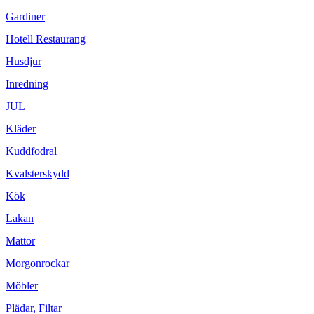
Gardiner
Hotell Restaurang
Husdjur
Inredning
JUL
Kläder
Kuddfodral
Kvalsterskydd
Kök
Lakan
Mattor
Morgonrockar
Möbler
Plädar, Filtar