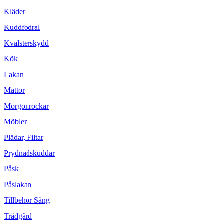
Kläder
Kuddfodral
Kvalsterskydd
Kök
Lakan
Mattor
Morgonrockar
Möbler
Plädar, Filtar
Prydnadskuddar
Påsk
Påslakan
Tillbehör Säng
Trädgård