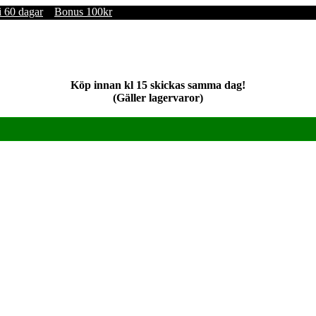
i 60 dagar
Bonus 100kr
Köp innan kl 15 skickas samma dag!
(Gäller lagervaror)