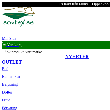
Fri frakt från 600kr
Öppet köp 
Min Sida
Varukorg
Sök produkt, varumärke
NYHETER
OUTLET
Bad
Barnartiklar
Belysning
Dofter
Fritid
Förvaring