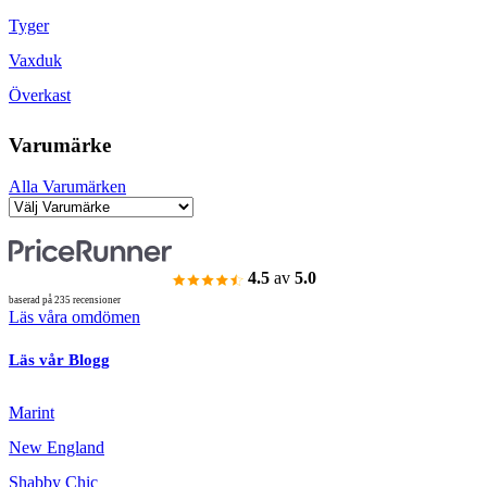
Tyger
Vaxduk
Överkast
Varumärke
Alla Varumärken
4.5
av
5.0
baserad på 235 recensioner
Läs våra omdömen
Läs vår Blogg
Marint
New England
Shabby Chic