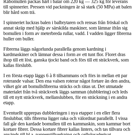
Råbomullen packas hårt i balar om 220 kg — 325 kg för leverans
till spinnerier. Pressen vid packningen är så stark (50 MPa) att balen
blir hård som trä.
I spinneriet luckras balen i balbrytaren och rensas från fröskal och
annat skräp med hjälp av särskilda maskiner, som lämnar ifrån sig
bomullen i form av meterbreda rullar, vadd. I vadden ligger fibrerna
huller om buller.
Fibrerna läggs någorlunda parallella genom kardning i
kardmaskiner och lämnar dessa i form av ett tunt flor. Floret dras
ihop till ett löst, ganska tjockt band och förs till ett sträckverk, som
kallas förslubb.
I en första etapp läggs 6 à 8 tillsammans och förs in mellan ett par
roterande valsar. Den ena valsen roterar något fortare än den andra,
vilket gör att bomullsfibrerna sträcks och rätas ut. Det utmatade
materialet från två sträckverk läggs samman (dubblering) och leds
till ett nytt sträckverk, mellanslubben, för en sträckning i en andra
etapp.
Eventuellt upprepas dubbleringen i nya etapper i en eller flera
finslubbar, tills fibrerna ligger raka och välordnat parallellt. I vissa
fall går den kardade bomullen till en kammaskin, som kammar bort
kortare fibrer. Dessa kortare fibrer kallas linters, och tas tillvara och
används till bl a. papperstillverkning och cellulosaderivat.