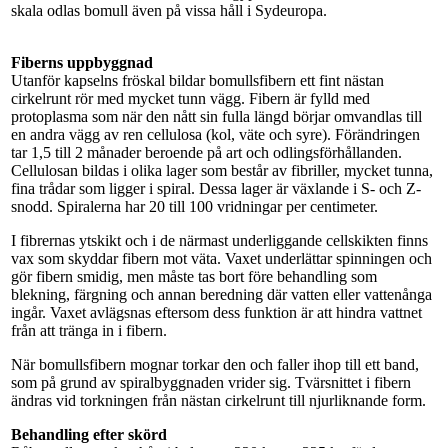
skala odlas bomull även på vissa håll i Sydeuropa.
Fiberns uppbyggnad
Utanför kapselns fröskal bildar bomullsfibern ett fint nästan
cirkelrunt rör med mycket tunn vägg. Fibern är fylld med
protoplasma som när den nått sin fulla längd börjar omvandlas till
en andra vägg av ren cellulosa (kol, väte och syre). Förändringen
tar 1,5 till 2 månader beroende på art och odlingsförhållanden.
Cellulosan bildas i olika lager som består av fibriller, mycket tunna,
fina trådar som ligger i spiral. Dessa lager är växlande i S- och Z-
snodd. Spiralerna har 20 till 100 vridningar per centimeter.
I fibrernas ytskikt och i de närmast underliggande cellskikten finns
vax som skyddar fibern mot väta. Vaxet underlättar spinningen och
gör fibern smidig, men måste tas bort före behandling som
blekning, färgning och annan beredning där vatten eller vattenånga
ingår. Vaxet avlägsnas eftersom dess funktion är att hindra vattnet
från att tränga in i fibern.
När bomullsfibern mognar torkar den och faller ihop till ett band,
som på grund av spiralbyggnaden vrider sig. Tvärsnittet i fibern
ändras vid torkningen från nästan cirkelrunt till njurliknande form.
Behandling efter skörd