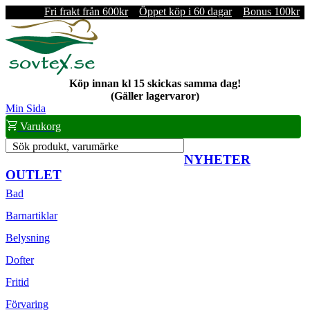
Fri frakt från 600kr
Öppet köp i 60 dagar
Bonus 100kr
Köp innan kl 15 skickas samma dag!
(Gäller lagervaror)
Min Sida
Varukorg
Sök produkt, varumärke
NYHETER
OUTLET
Bad
Barnartiklar
Belysning
Dofter
Fritid
Förvaring