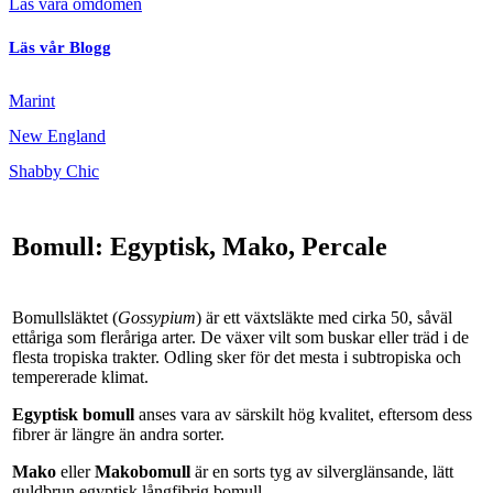
Läs våra omdömen
Läs vår Blogg
Marint
New England
Shabby Chic
Bomull: Egyptisk, Mako, Percale
Bomullsläktet (
Gossypium
) är ett växtsläkte med cirka 50, såväl
ettåriga som fleråriga arter. De växer vilt som buskar eller träd i de
flesta tropiska trakter. Odling sker för det mesta i subtropiska och
tempererade klimat.
Egyptisk bomull
anses vara av särskilt hög kvalitet, eftersom dess
fibrer är längre än andra sorter.
Mako
eller
Makobomull
är en sorts tyg av silverglänsande, lätt
guldbrun egyptisk långfibrig bomull.