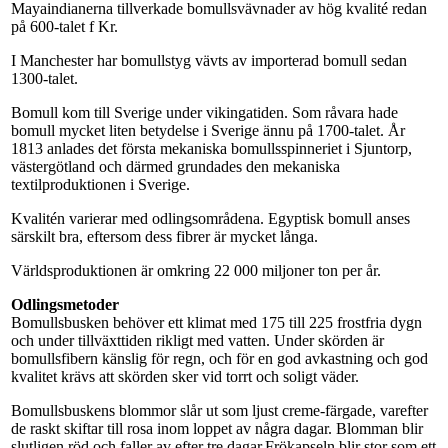
Mayaindianerna tillverkade bomullsvävnader av hög kvalité redan
på 600-talet f Kr.
I Manchester har bomullstyg vävts av importerad bomull sedan
1300-talet.
Bomull kom till Sverige under vikingatiden. Som råvara hade
bomull mycket liten betydelse i Sverige ännu på 1700-talet. År
1813 anlades det första mekaniska bomullsspinneriet i Sjuntorp,
västergötland och därmed grundades den mekaniska
textilproduktionen i Sverige.
Kvalitén varierar med odlingsområdena. Egyptisk bomull anses
särskilt bra, eftersom dess fibrer är mycket långa.
Världsproduktionen är omkring 22 000 miljoner ton per år.
Odlingsmetoder
Bomullsbusken behöver ett klimat med 175 till 225 frostfria dygn
och under tillväxttiden rikligt med vatten. Under skörden är
bomullsfibern känslig för regn, och för en god avkastning och god
kvalitet krävs att skörden sker vid torrt och soligt väder.
Bomullsbuskens blommor slår ut som ljust creme-färgade, varefter
de raskt skiftar till rosa inom loppet av några dagar. Blomman blir
slutligen röd och faller av efter tre dagar.Frökapseln blir stor som ett