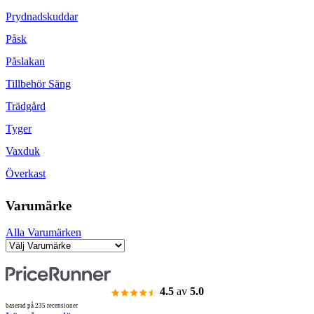
Prydnadskuddar
Påsk
Påslakan
Tillbehör Säng
Trädgård
Tyger
Vaxduk
Överkast
Varumärke
Alla Varumärken
4.5
av
5.0
baserad på 235 recensioner