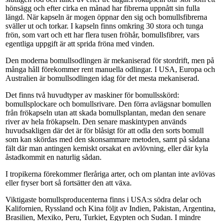
hönsägg och efter cirka en månad har fibrerna uppnått sin fulla
längd. När kapseln är mogen öppnar den sig och bomullsfibrerna
sväller ut och torkar. I kapseln finns omkring 30 stora och tunga
frön, som vart och ett har flera tusen fröhår, bomullsfibrer, vars
egentliga uppgift är att sprida fröna med vinden.
Den moderna bomullsodlingen är mekaniserad för stordrift, men på
många håll förekommer rent manuella odlingar. I USA, Europa och
Australien är bomullsodlingen idag för det mesta mekaniserad.
Det finns två huvudtyper av maskiner för bomullsskörd:
bomullsplockare och bomullsrivare. Den förra avlägsnar bomullen
från frökapseln utan att skada bomullsplantan, medan den senare
river av hela frökapseln. Den senare maskintypen används
huvudsakligen där det är för blåsigt för att odla den sorts bomull
som kan skördas med den skonsammare metoden, samt på sådana
fält där man antingen kemiskt orsakat en avlövning, eller där kyla
åstadkommit en naturlig sådan.
I tropikerna förekommer fleråriga arter, och om plantan inte avlövas
eller fryser bort så fortsätter den att växa.
Viktigaste bomullsproducenterna finns i USA:s södra delar och
Kalifornien, Ryssland och Kina följt av Indien, Pakistan, Argentina,
Brasilien, Mexiko, Peru, Turkiet, Egypten och Sudan. I mindre