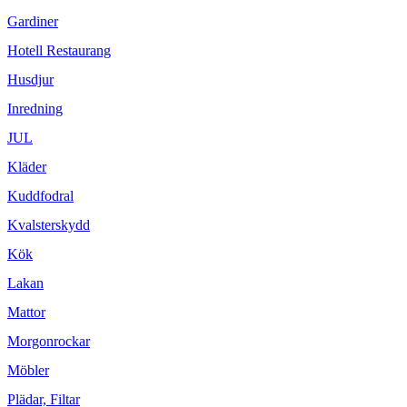
Gardiner
Hotell Restaurang
Husdjur
Inredning
JUL
Kläder
Kuddfodral
Kvalsterskydd
Kök
Lakan
Mattor
Morgonrockar
Möbler
Plädar, Filtar