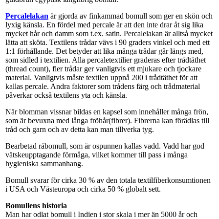
Percalelakan
är gjorda av finkammad bomull som ger en skön och
lyxig känsla. En fördel med percale är att den inte drar åt sig lika
mycket hår och damm som t.ex. satin. Percalelakan är alltså mycket
lätta att sköta. Textilens trådar vävs i 90 graders vinkel och med ett
1:1 förhållande. Det betyder att lika många trådar går längs med,
som sidled i textilien. Alla percaletextilier graderas efter trådtäthet
(thread count), fler trådar ger vanligtvis ett mjukare och tjockare
material. Vanligtvis måste textilen uppnå 200 i trådtäthet för att
kallas percale. Andra faktorer som trådens färg och trådmaterial
påverkar också textilens yta och känsla.
När blomman vissnar bildas en kapsel som innehåller många frön,
som är bevuxna med långa fröhår(fibrer). Fibrerna kan förädlas till
tråd och garn och av detta kan man tillverka tyg.
Bearbetad råbomull, som är ospunnen kallas vadd. Vadd har god
vätskeupptagande förmåga, vilket kommer till pass i många
hygieniska sammanhang.
Bomull svarar för cirka 30 % av den totala textilfiberkonsumtionen
i USA och Västeuropa och cirka 50 % globalt sett.
Bomullens historia
Man har odlat bomull i Indien i stor skala i mer än 5000 år och