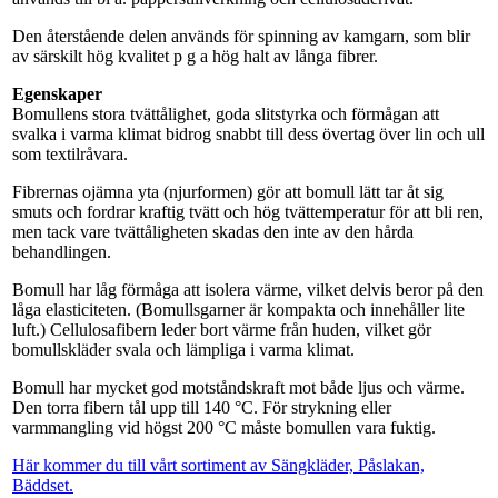
Den återstående delen används för spinning av kamgarn, som blir
av särskilt hög kvalitet p g a hög halt av långa fibrer.
Egenskaper
Bomullens stora tvättålighet, goda slitstyrka och förmågan att
svalka i varma klimat bidrog snabbt till dess övertag över lin och ull
som textilråvara.
Fibrernas ojämna yta (njurformen) gör att bomull lätt tar åt sig
smuts och fordrar kraftig tvätt och hög tvättemperatur för att bli ren,
men tack vare tvättåligheten skadas den inte av den hårda
behandlingen.
Bomull har låg förmåga att isolera värme, vilket delvis beror på den
låga elasticiteten. (Bomullsgarner är kompakta och innehåller lite
luft.) Cellulosafibern leder bort värme från huden, vilket gör
bomullskläder svala och lämpliga i varma klimat.
Bomull har mycket god motståndskraft mot både ljus och värme.
Den torra fibern tål upp till 140 °C. För strykning eller
varmmangling vid högst 200 °C måste bomullen vara fuktig.
Här kommer du till vårt sortiment av Sängkläder, Påslakan,
Bäddset.