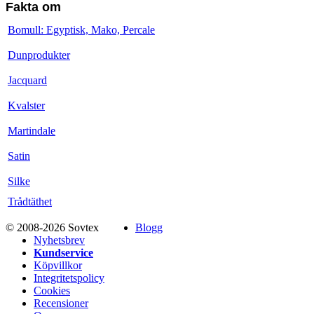
Fakta om
Bomull: Egyptisk, Mako, Percale
Dunprodukter
Jacquard
Kvalster
Martindale
Satin
Silke
Trådtäthet
© 2008-2026 Sovtex
Blogg
Nyhetsbrev
Kundservice
Köpvillkor
Integritetspolicy
Cookies
Recensioner