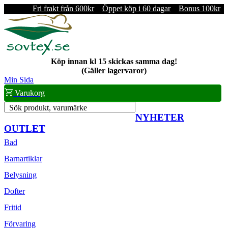
Fri frakt från 600kr
Öppet köp i 60 dagar
Bonus 100kr
Köp innan kl 15 skickas samma dag!
(Gäller lagervaror)
Min Sida
Varukorg
Sök produkt, varumärke
NYHETER
OUTLET
Bad
Barnartiklar
Belysning
Dofter
Fritid
Förvaring