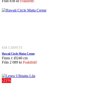
Från
838 kr
Fraktfritt!
KM CARPETS
Hawaii Circle Matta Creme
Finns i: Ø240 cm
Från
2 089 kr
Fraktfritt!
-21%