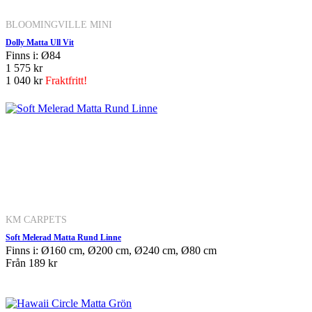
BLOOMINGVILLE MINI
Dolly Matta Ull Vit
Finns i: Ø84
1 575 kr
1 040 kr
Fraktfritt!
KM CARPETS
Soft Melerad Matta Rund Linne
Finns i: Ø160 cm, Ø200 cm, Ø240 cm, Ø80 cm
Från
189 kr