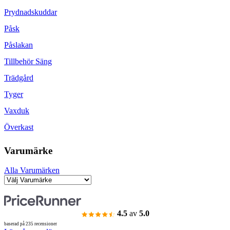
Prydnadskuddar
Påsk
Påslakan
Tillbehör Säng
Trädgård
Tyger
Vaxduk
Överkast
Varumärke
Alla Varumärken
4.5
av
5.0
baserad på 235 recensioner