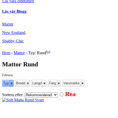
Läs våra omdömen
Läs vår Blogg
Marint
New England
Shabby Chic
(
x
)
Hem
›
Mattor
›
Typ: Rund
Mattor Rund
Filtrera
Typ
Bredd
Längd
Färg
Varumärke
Rea
Sortera efter: