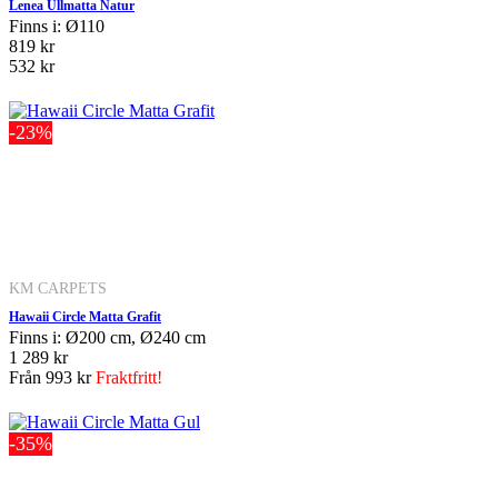
Lenea Ullmatta Natur
Finns i: Ø110
819 kr
532 kr
-23%
KM CARPETS
Hawaii Circle Matta Grafit
Finns i: Ø200 cm, Ø240 cm
1 289 kr
Från
993 kr
Fraktfritt!
-35%