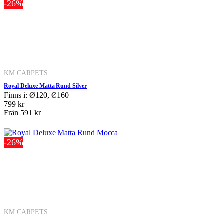
-26%
KM CARPETS
Royal Deluxe Matta Rund Silver
Finns i: Ø120, Ø160
799 kr
Från
591 kr
-26%
KM CARPETS