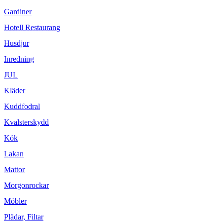
Gardiner
Hotell Restaurang
Husdjur
Inredning
JUL
Kläder
Kuddfodral
Kvalsterskydd
Kök
Lakan
Mattor
Morgonrockar
Möbler
Plädar, Filtar