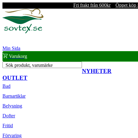
Fri frakt från 600kr
Öppet köp 
Min Sida
Varukorg
Sök produkt, varumärke
NYHETER
OUTLET
Bad
Barnartiklar
Belysning
Dofter
Fritid
Förvaring