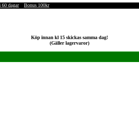
i 60 dagar
Bonus 100kr
Köp innan kl 15 skickas samma dag!
(Gäller lagervaror)