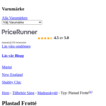
Varumärke
Alla Varumärken
4.5
av
5.0
baserad på 235 recensioner
Läs våra omdömen
Läs vår Blogg
Marint
New England
Shabby Chic
(
x
)
Hem
›
Tillbehör Säng
›
Madrasskydd
›
Typ: Plastad Frotte
Plastad Frotté