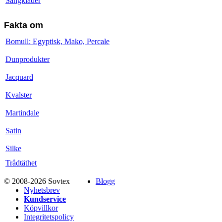
Sängkläder
Fakta om
Bomull: Egyptisk, Mako, Percale
Dunprodukter
Jacquard
Kvalster
Martindale
Satin
Silke
Trådtäthet
© 2008-2026 Sovtex
Blogg
Nyhetsbrev
Kundservice
Köpvillkor
Integritetspolicy