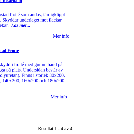
dd Resårband
stad frotté som andas, färdigklippt
. Skyddar underlaget mot fläckar
rlekar.
Läs mer...
Mer info
tad Frotté
asskydd i frotté med gummiband på
igga på plats. Undersidan består av
olyuretan). Finns i storlek 80x200,
, 140x200, 160x200 och 180x200.
Mer info
1
Resultat 1 - 4 av 4