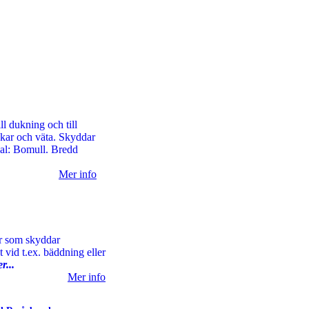
ll dukning och till
ckar och väta. Skyddar
al: Bomull. Bredd
Mer info
tar som skyddar
 vid t.ex. bäddning eller
r...
Mer info