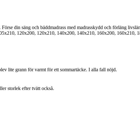
Förse din säng och bäddmadrass med madrasskydd och förläng livslängde
 105x210, 120x200, 120x210, 140x200, 140x210, 160x200, 160x210, 
lev lite grann för varmt för ett sommartäcke. I alla fall nöjd.
ller storlek efter tvätt också.