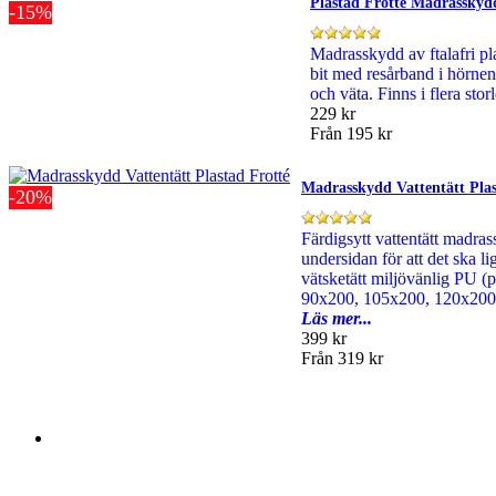
Plastad Frotté Madrassky
-15%
Madrasskydd av ftalafri pla
bit med resårband i hörnen
och väta. Finns i flera sto
229 kr
Från
195 kr
Madrasskydd Vattentätt Plas
-20%
Färdigsytt vattentätt madr
undersidan för att det ska l
vätsketätt miljövänlig PU (p
90x200, 105x200, 120x200
Läs mer...
399 kr
Från
319 kr