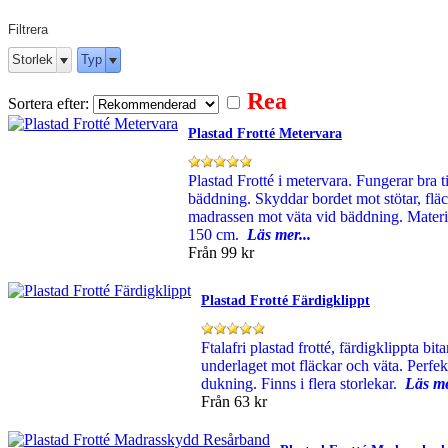
Filtrera
Storlek
Typ
Rea
Sortera efter:
Plastad Frotté Metervara
Plastad Frotté i metervara. Fungerar bra ti
bäddning. Skyddar bordet mot stötar, flä
madrassen mot väta vid bäddning. Materi
150 cm.
Läs mer...
Från
99 kr
Plastad Frotté Färdigklippt
Ftalafri plastad frotté, färdigklippta bi
underlaget mot fläckar och väta. Perfekt
dukning. Finns i flera storlekar.
Läs me
Från
63 kr