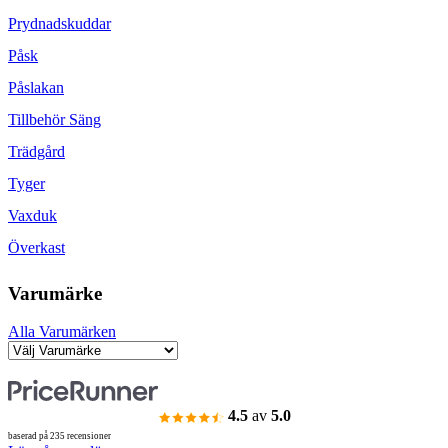
Prydnadskuddar
Påsk
Påslakan
Tillbehör Säng
Trädgård
Tyger
Vaxduk
Överkast
Varumärke
Alla Varumärken
4.5
av
5.0
baserad på 235 recensioner