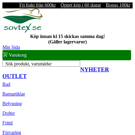
Fri frakt från 600kr
Öppet köp i 60 dagar
Bonus 100kr
Köp innan kl 15 skickas samma dag!
(Gäller lagervaror)
Min Sida
Varukorg
Sök produkt, varumärke
NYHETER
OUTLET
Bad
Barnartiklar
Belysning
Dofter
Fritid
Förvaring