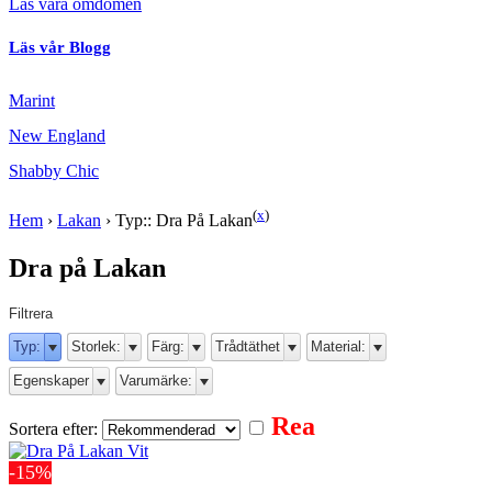
Läs våra omdömen
Läs vår Blogg
Marint
New England
Shabby Chic
(
x
)
Hem
›
Lakan
›
Typ:: Dra På Lakan
Dra på Lakan
Filtrera
Typ:
Storlek:
Färg:
Trådtäthet
Material:
Egenskaper
Varumärke:
Rea
Sortera efter:
-15%