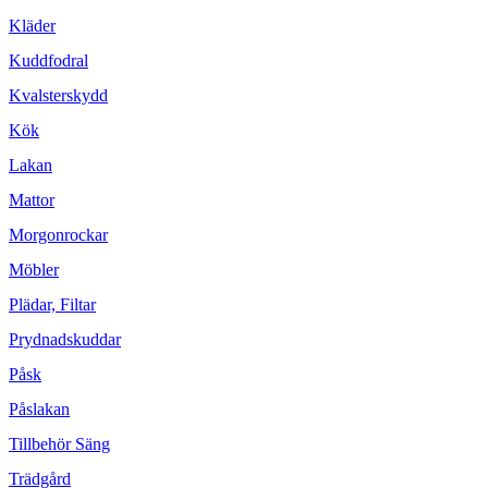
Kläder
Kuddfodral
Kvalsterskydd
Kök
Lakan
Mattor
Morgonrockar
Möbler
Plädar, Filtar
Prydnadskuddar
Påsk
Påslakan
Tillbehör Säng
Trädgård