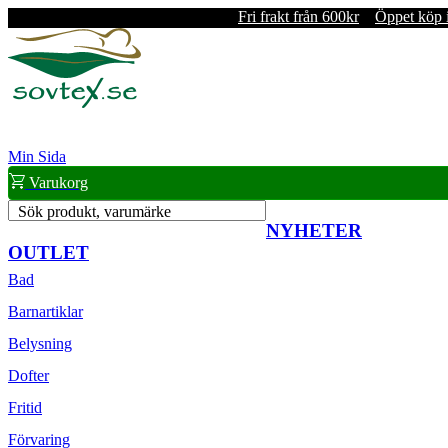
Fri frakt från 600kr
Öppet köp 
Min Sida
Varukorg
Sök produkt, varumärke
NYHETER
OUTLET
Bad
Barnartiklar
Belysning
Dofter
Fritid
Förvaring