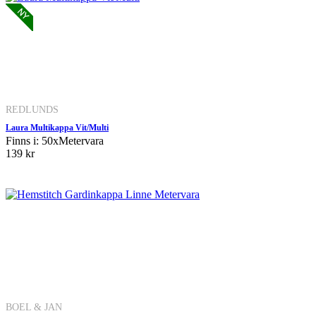
REDLUNDS
Laura Multikappa Vit/Multi
Finns i: 50xMetervara
139 kr
BOEL & JAN