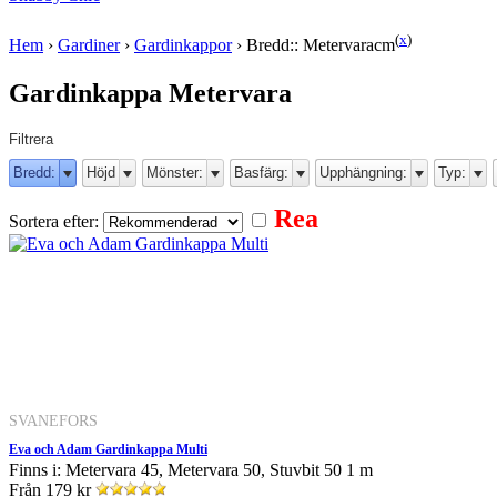
(
x
)
Hem
›
Gardiner
›
Gardinkappor
›
Bredd:: Metervaracm
Gardinkappa Metervara
Filtrera
Bredd:
Höjd
Mönster:
Basfärg:
Upphängning:
Typ:
Rea
Sortera efter:
SVANEFORS
Eva och Adam Gardinkappa Multi
Finns i: Metervara 45, Metervara 50, Stuvbit 50 1 m
Från
179 kr