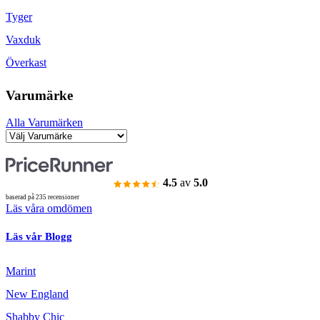
Tyger
Vaxduk
Överkast
Varumärke
Alla Varumärken
4.5
av
5.0
baserad på 235 recensioner
Läs våra omdömen
Läs vår Blogg
Marint
New England
Shabby Chic