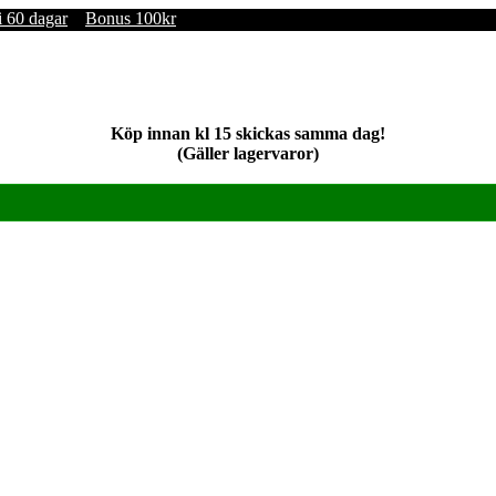
i 60 dagar
Bonus 100kr
Köp innan kl 15 skickas samma dag!
(Gäller lagervaror)