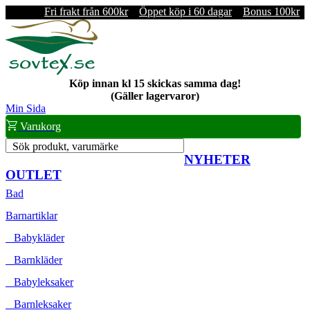
Fri frakt från 600kr
Öppet köp i 60 dagar
Bonus 100kr
Köp innan kl 15 skickas samma dag!
(Gäller lagervaror)
Min Sida
Varukorg
Sök produkt, varumärke
NYHETER
OUTLET
Bad
Barnartiklar
Babykläder
Barnkläder
Babyleksaker
Barnleksaker