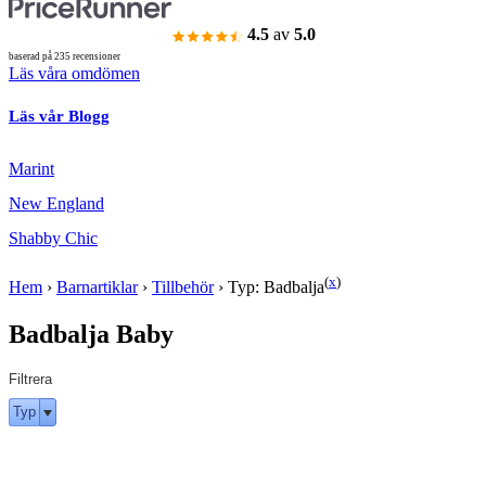
4.5
av
5.0
baserad på 235 recensioner
Läs våra omdömen
Läs vår Blogg
Marint
New England
Shabby Chic
(
x
)
Hem
›
Barnartiklar
›
Tillbehör
›
Typ: Badbalja
Badbalja Baby
Filtrera
Typ