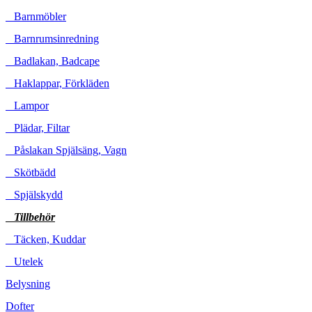
Barnmöbler
Barnrumsinredning
Badlakan, Badcape
Haklappar, Förkläden
Lampor
Plädar, Filtar
Påslakan Spjälsäng, Vagn
Skötbädd
Spjälskydd
Tillbehör
Täcken, Kuddar
Utelek
Belysning
Dofter