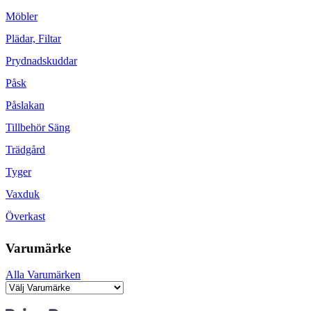
Möbler
Plädar, Filtar
Prydnadskuddar
Påsk
Påslakan
Tillbehör Säng
Trädgård
Tyger
Vaxduk
Överkast
Varumärke
Alla Varumärken