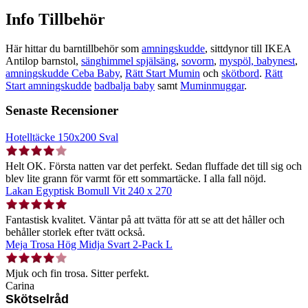
Info Tillbehör
Här hittar du barntillbehör som
amningskudde
, sittdynor till IKEA
Antilop barnstol,
sänghimmel spjälsäng
,
sovorm
,
myspöl, babynest
,
amningskudde Ceba Baby
,
Rätt Start Mumin
och
skötbord
.
Rätt
Start amningskudde
badbalja baby
samt
Muminmuggar
.
Senaste Recensioner
Hotelltäcke 150x200 Sval
Helt OK. Första natten var det perfekt. Sedan fluffade det till sig och
blev lite grann för varmt för ett sommartäcke. I alla fall nöjd.
Lakan Egyptisk Bomull Vit 240 x 270
Fantastisk kvalitet. Väntar på att tvätta för att se att det håller och
behåller storlek efter tvätt också.
Meja Trosa Hög Midja Svart 2-Pack L
Mjuk och fin trosa. Sitter perfekt.
Carina
Skötselråd