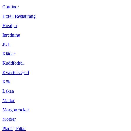
Gardiner
Hotell Restaurang
Husdjur
Inredning
JUL
Kläder
Kuddfodral
Kvalsterskydd
Kök
Lakan
Mattor
Morgonrockar
Möbler
Plädar, Filtar