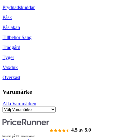
Prydnadskuddar
Påsk
Påslakan
Tillbehör Säng
Trädgård
Tyger
Vaxduk
Överkast
Varumärke
Alla Varumärken
4.5
av
5.0
baserad på 235 recensioner