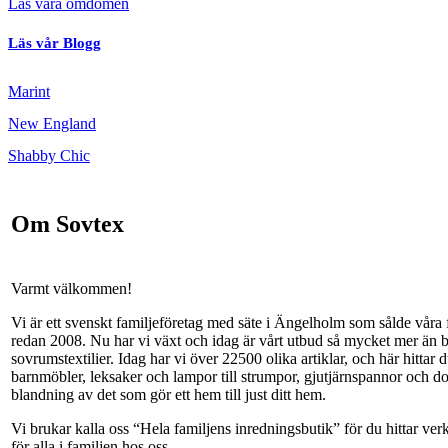
Läs våra omdömen
Läs vår Blogg
Marint
New England
Shabby Chic
Om Sovtex
Varmt välkommen!
Vi är ett svenskt familjeföretag med säte i Ängelholm som sålde våra 
redan 2008. Nu har vi växt och idag är vårt utbud så mycket mer än 
sovrumstextilier. Idag har vi över 22500 olika artiklar, och här hittar du
barnmöbler, leksaker och lampor till strumpor, gjutjärnspannor och dof
blandning av det som gör ett hem till just ditt hem.
Vi brukar kalla oss “Hela familjens inredningsbutik” för du hittar ve
för alla i familjen hos oss.