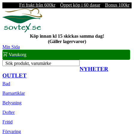
Fri frakt från 600kr
Öppet köp i 60 dagar
Bonus 100kr
Köp innan kl 15 skickas samma dag!
(Gäller lagervaror)
Min Sida
Varukorg
Sök produkt, varumärke
NYHETER
OUTLET
Bad
Barnartiklar
Belysning
Dofter
Fritid
Förvaring