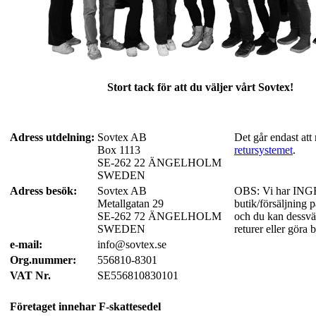
Stort tack för att du väljer vårt Sovtex!
Adress utdelning:
Sovtex AB
Det går endast att 
Box 1113
retursystemet
.
SE-262 22 ÄNGELHOLM
SWEDEN
Adress besök:
Sovtex AB
OBS: Vi har IN
Metallgatan 29
butik/försäljning 
SE-262 72 ÄNGELHOLM
och du kan dessv
SWEDEN
returer eller göra b
e-mail:
info@sovtex.se
Org.nummer:
556810-8301
VAT Nr.
SE556810830101
Företaget innehar F-skattesedel