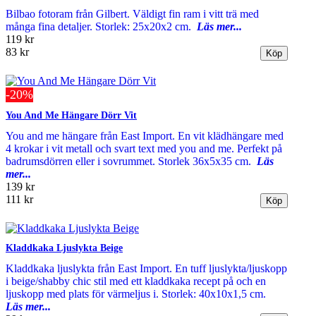
Bilbao fotoram från Gilbert. Väldigt fin ram i vitt trä med
många fina detaljer. Storlek: 25x20x2 cm.
Läs mer...
119 kr
83 kr
-20%
You And Me Hängare Dörr Vit
You and me hängare från East Import. En vit klädhängare med
4 krokar i vit metall och svart text med you and me. Perfekt på
badrumsdörren eller i sovrummet. Storlek 36x5x35 cm.
Läs
mer...
139 kr
111 kr
Kladdkaka Ljuslykta Beige
Kladdkaka ljuslykta från East Import. En tuff ljuslykta/ljuskopp
i beige/shabby chic stil med ett kladdkaka recept på och en
ljuskopp med plats för värmeljus i. Storlek: 40x10x1,5 cm.
Läs mer...