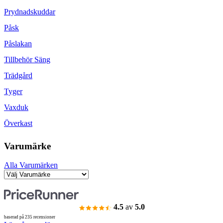
Prydnadskuddar
Påsk
Påslakan
Tillbehör Säng
Trädgård
Tyger
Vaxduk
Överkast
Varumärke
Alla Varumärken
4.5
av
5.0
baserad på 235 recensioner