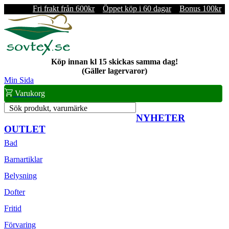
Fri frakt från 600kr
Öppet köp i 60 dagar
Bonus 100kr
Köp innan kl 15 skickas samma dag!
(Gäller lagervaror)
Min Sida
Varukorg
Sök produkt, varumärke
NYHETER
OUTLET
Bad
Barnartiklar
Belysning
Dofter
Fritid
Förvaring