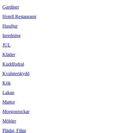
Gardiner
Hotell Restaurang
Husdjur
Inredning
JUL
Kläder
Kuddfodral
Kvalsterskydd
Kök
Lakan
Mattor
Morgonrockar
Möbler
Plädar, Filtar