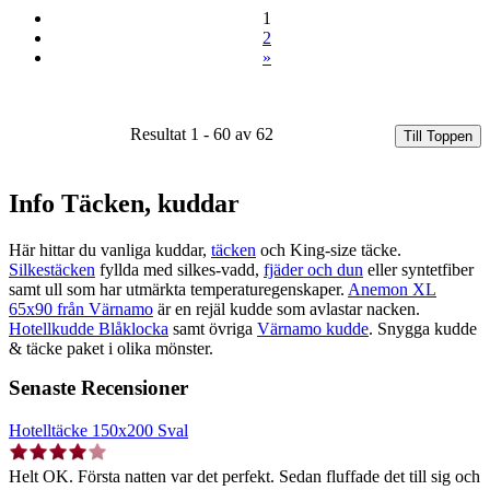
1
2
»
Resultat 1 - 60 av 62
Till Toppen
Info Täcken, kuddar
Här hittar du vanliga kuddar,
täcken
och King-size täcke.
Silkestäcken
fyllda med silkes-vadd,
fjäder och dun
eller syntetfiber
samt ull som har utmärkta temperaturegenskaper.
Anemon XL
65x90 från Värnamo
är en rejäl kudde som avlastar nacken.
Hotellkudde Blåklocka
samt övriga
Värnamo kudde
. Snygga kudde
& täcke paket i olika mönster.
Senaste Recensioner
Hotelltäcke 150x200 Sval
Helt OK. Första natten var det perfekt. Sedan fluffade det till sig och