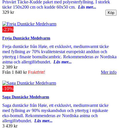
Prisvärt Täcke-Kudde paket med polyesterfyllning. I storlek
täcke 150x200 cm och kudde 60x50 cm.
Läs mer...
329 kr
-23%
Freja Duntäcke Medelvarm
Freja duntäcke från Høie, ett exklusivt, mediumvarmt täcke
med fyllning av 70% kvalitetstestat europeiskt anddun och
yttertyg i finaste bomullscambric. Rekommenderas av Nordiska
astma och allergiförbundet.
Läs mer...
2 389 kr
Från
1 840 kr
Fraktfritt!
Mer info
-10%
Saga Duntäcke Medelvarm
Saga duntäcke från Høie, ett exklusivt, mediumvarmt täcke
med fyllning av 90% myskandsdun och yttertyg i mjukaste
eko-bomull. Rekommenderas av Nordiska astma och
allergiförbundet.
Läs mer...
3 439 kr