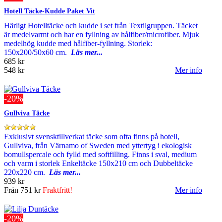
Hotell Täcke-Kudde Paket Vit
Härligt Hotelltäcke och kudde i set från Textilgruppen. Täcket
är medelvarmt och har en fyllning av hålfiber/microfiber. Mjuk
medelhög kudde med hålfiber-fyllning. Storlek:
150x200/50x60 cm.
Läs mer...
685 kr
548 kr
Mer info
-20%
Gullviva Täcke
Exklusivt svensktillverkat täcke som ofta finns på hotell,
Gullviva, från Värnamo of Sweden med yttertyg i ekologisk
bomullspercale och fylld med softfilling. Finns i sval, medium
och varm i storlek Enkeltäcke 150x210 cm och Dubbeltäcke
220x220 cm.
Läs mer...
939 kr
Från
751 kr
Fraktfritt!
Mer info
-20%