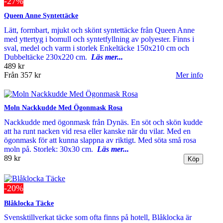
-27%
Queen Anne Syntettäcke
Lätt, formbart, mjukt och skönt syntettäcke från Queen Anne
med yttertyg i bomull och syntetfyllning av polyester. Finns i
sval, medel och varm i storlek Enkeltäcke 150x210 cm och
Dubbeltäcke 230x220 cm.
Läs mer...
489 kr
Från
357 kr
Mer info
Moln Nackkudde Med Ögonmask Rosa
Nackkudde med ögonmask från Dynäs. En söt och skön kudde
att ha runt nacken vid resa eller kanske när du vilar. Med en
ögonmask för att kunna slappna av riktigt. Med söta små rosa
moln på. Storlek: 30x30 cm.
Läs mer...
89 kr
-20%
Blåklocka Täcke
Svensktillverkat täcke som ofta finns på hotell, Blåklocka är