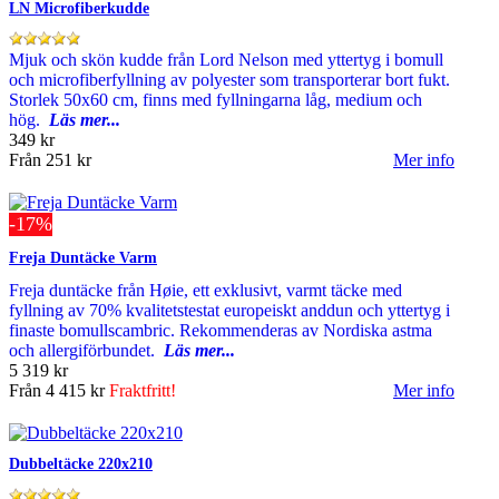
LN Microfiberkudde
Mjuk och skön kudde från Lord Nelson med yttertyg i bomull
och microfiberfyllning av polyester som transporterar bort fukt.
Storlek 50x60 cm, finns med fyllningarna låg, medium och
hög.
Läs mer...
349 kr
Från
251 kr
Mer info
-17%
Freja Duntäcke Varm
Freja duntäcke från Høie, ett exklusivt, varmt täcke med
fyllning av 70% kvalitetstestat europeiskt anddun och yttertyg i
finaste bomullscambric. Rekommenderas av Nordiska astma
och allergiförbundet.
Läs mer...
5 319 kr
Från
4 415 kr
Fraktfritt!
Mer info
Dubbeltäcke 220x210