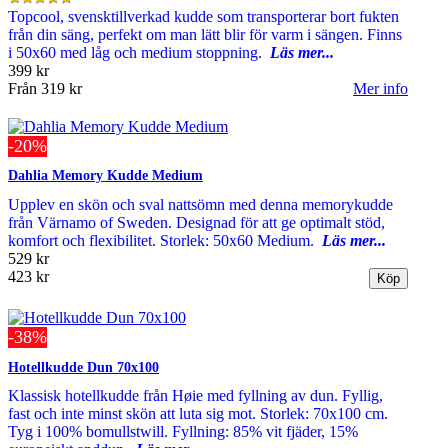
Topcool, svensktillverkad kudde som transporterar bort fukten
från din säng, perfekt om man lätt blir för varm i sängen. Finns
i 50x60 med låg och medium stoppning.
Läs mer...
399 kr
Från
319 kr
Mer info
-20%
Dahlia Memory Kudde Medium
Upplev en skön och sval nattsömn med denna memorykudde
från Värnamo of Sweden. Designad för att ge optimalt stöd,
komfort och flexibilitet. Storlek: 50x60 Medium.
Läs mer...
529 kr
423 kr
-38%
Hotellkudde Dun 70x100
Klassisk hotellkudde från Høie med fyllning av dun. Fyllig,
fast och inte minst skön att luta sig mot. Storlek: 70x100 cm.
Tyg i 100% bomullstwill. Fyllning: 85% vit fjäder, 15%