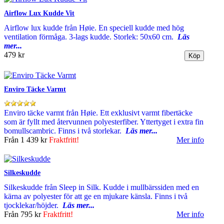
Airflow Lux Kudde Vit
Airflow lux kudde från Høie. En speciell kudde med hög
ventilation förmåga. 3-lags kudde. Storlek: 50x60 cm.
Läs
mer...
479 kr
Enviro Täcke Varmt
Enviro täcke varmt från Høie. Ett exklusivt varmt fibertäcke
som är fyllt med återvunnen polyesterfiber. Yttertyget i extra fin
bomullscambric. Finns i två storlekar.
Läs mer...
Från
1 439 kr
Fraktfritt!
Mer info
Silkeskudde
Silkeskudde från Sleep in Silk. Kudde i mullbärssiden med en
kärna av polyester för att ge en mjukare känsla. Finns i två
tjocklekar/höjder.
Läs mer...
Från
795 kr
Fraktfritt!
Mer info