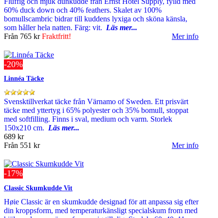
Fluffig och mjuk dunkudde från Ernst Hotel Supply, fylld med
60% duck down och 40% feathers. Skalet av 100%
bomullscambric bidrar till kuddens lyxiga och sköna känsla,
som håller hela natten. Färg: vit.
Läs mer...
Från
765 kr
Fraktfritt!
Mer info
-20%
Linnéa Täcke
Svensktillverkat täcke från Värnamo of Sweden. Ett prisvärt
täcke med yttertyg i 65% polyester och 35% bomull, stoppat
med softfilling. Finns i sval, medium och varm. Storlek
150x210 cm.
Läs mer...
689 kr
Från
551 kr
Mer info
-17%
Classic Skumkudde Vit
Høie Classic är en skumkudde designad för att anpassa sig efter
din kroppsform, med temperaturkänsligt specialskum from med