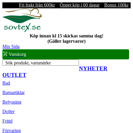
Fri frakt från 600kr
Öppet köp i 60 dagar
Bonus 100kr
Köp innan kl 15 skickas samma dag!
(Gäller lagervaror)
Min Sida
Varukorg
Sök produkt, varumärke
NYHETER
OUTLET
Bad
Barnartiklar
Belysning
Dofter
Fritid
Förvaring