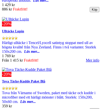
europeiskt anddun.
Läs mer...
1 429 kr
886 kr
Fraktfritt!
-20%
Ulltäcke Lupin
Härligt ulltäcke i Tencel/Lyocell satintyg stoppat med ull av
högsta kvalité från Nya Zeeland. Finns i två varianter. Storlek
150x200 cm.
Läs mer...
1 769 kr
Från
1 415 kr
Fraktfritt!
Mer info
-20%
Tova Täcke-Kudde Paket Blå
Tova från Värnamo of Sweden, paket med täcke och kudde i
microfiber med ett härligt mönster i blått. Storlek: 150x200,
50x60 cm.
Läs mer...
359 kr