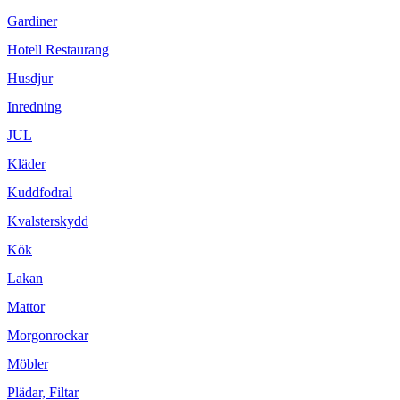
Gardiner
Hotell Restaurang
Husdjur
Inredning
JUL
Kläder
Kuddfodral
Kvalsterskydd
Kök
Lakan
Mattor
Morgonrockar
Möbler
Plädar, Filtar