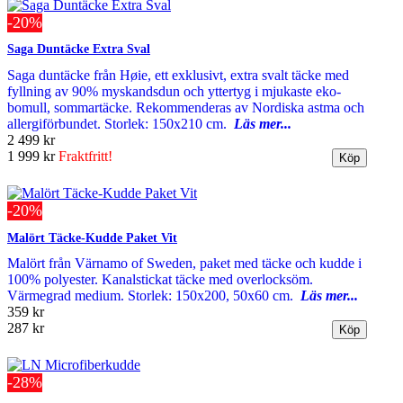
-20%
Saga Duntäcke Extra Sval
Saga duntäcke från Høie, ett exklusivt, extra svalt täcke med
fyllning av 90% myskandsdun och yttertyg i mjukaste eko-
bomull, sommartäcke. Rekommenderas av Nordiska astma och
allergiförbundet. Storlek: 150x210 cm.
Läs mer...
2 499 kr
1 999 kr
Fraktfritt!
-20%
Malört Täcke-Kudde Paket Vit
Malört från Värnamo of Sweden, paket med täcke och kudde i
100% polyester. Kanalstickat täcke med overlocksöm.
Värmegrad medium. Storlek: 150x200, 50x60 cm.
Läs mer...
359 kr
287 kr
-28%