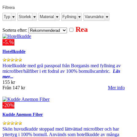
Filtrera
Typ
Storlek
Material
Fyllning
Varumärke
Rea
Sortera efter:
-5.%
Hotellkudde
Hotellkudde med grå passpoal från Borganäs med fyllning av
microfiber/hålfiber i ett fodral av 100% bomullscambric.
Läs
mer...
155 kr
Från
147 kr
Mer info
-20%
Kudde Anemon Fiber
Skön huvudkudde stoppad med lättvättad microfiber och har
yttertyg i 100% bomull. Används som hotellkudde av många