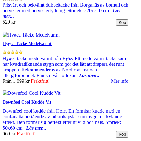
Prisvärt och bekvämt dubbeltäcke från Borganäs av bomull och
polyester med polyesterfyllning. Storlek: 220x210 cm.
Läs
mer...
529 kr
Hygea Täcke Medelvarmt
Hygea täcke medelvarmt från Høie. Ett medelvarmt täcke som
har kvadratliknande stygn som gör det lätt att drapera det runt
kroppen. Rekommenderas av Nordic astma och
allergiförbundet. Finns i två storlekar.
Läs mer...
Från
1 099 kr
Fraktfritt!
Mer info
Downfeel Cool Kudde Vit
Downfeel cool kudde från Høie. En formbar kudde med en
cool-matta bestående av mikrokapslar som avger en kylande
effekt. Den formar sig perfekt efter huvud och hals. Storlek:
50x60 cm.
Läs mer...
669 kr
Fraktfritt!