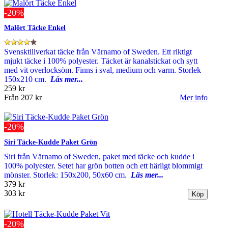
-20%
Malört Täcke Enkel
Svensktillverkat täcke från Värnamo of Sweden. Ett riktigt
mjukt täcke i 100% polyester. Täcket är kanalstickat och sytt
med vit overlocksöm. Finns i sval, medium och varm. Storlek
150x210 cm.
Läs mer...
259 kr
Från
207 kr
Mer info
-20%
Siri Täcke-Kudde Paket Grön
Siri från Värnamo of Sweden, paket med täcke och kudde i
100% polyester. Setet har grön botten och ett härligt blommigt
mönster. Storlek: 150x200, 50x60 cm.
Läs mer...
379 kr
303 kr
-20%