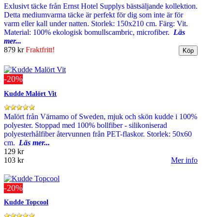
Exlusivt täcke från Ernst Hotel Supplys bästsäljande kollektion.
Detta mediumvarma täcke är perfekt för dig som inte är för
varm eller kall under natten. Storlek: 150x210 cm. Färg: Vit.
Material: 100% ekologisk bomullscambric, microfiber.
Läs
mer...
879 kr
Fraktfritt!
-20%
Kudde Malört Vit
Malört från Värnamo of Sweden, mjuk och skön kudde i 100%
polyester. Stoppad med 100% bollfiber - silikoniserad
polyesterhålfiber återvunnen från PET-flaskor. Storlek: 50x60
cm.
Läs mer...
129 kr
103 kr
Mer info
-20%
Kudde Topcool