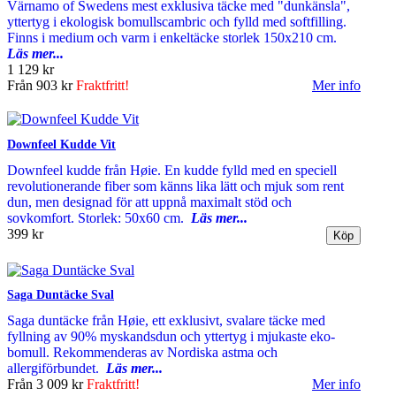
Värnamo of Swedens mest exklusiva täcke med "dunkänsla",
yttertyg i ekologisk bomullscambric och fylld med softfilling.
Finns i medium och varm i enkeltäcke storlek 150x210 cm.
Läs mer...
1 129 kr
Från
903 kr
Fraktfritt!
Mer info
Downfeel Kudde Vit
Downfeel kudde från Høie. En kudde fylld med en speciell
revolutionerande fiber som känns lika lätt och mjuk som rent
dun, men designad för att uppnå maximalt stöd och
sovkomfort. Storlek: 50x60 cm.
Läs mer...
399 kr
Saga Duntäcke Sval
Saga duntäcke från Høie, ett exklusivt, svalare täcke med
fyllning av 90% myskandsdun och yttertyg i mjukaste eko-
bomull. Rekommenderas av Nordiska astma och
allergiförbundet.
Läs mer...
Från
3 009 kr
Fraktfritt!
Mer info