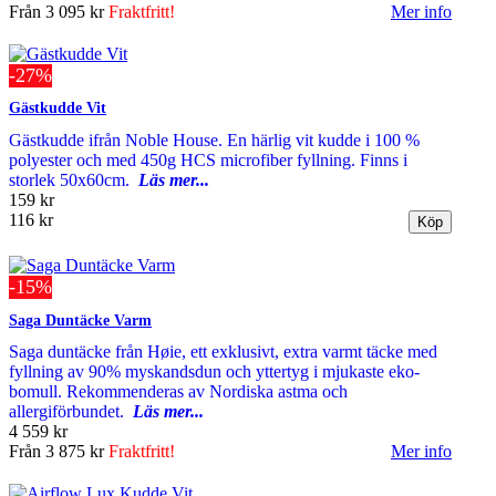
Från
3 095 kr
Fraktfritt!
Mer info
-27%
Gästkudde Vit
Gästkudde ifrån Noble House. En härlig vit kudde i 100 %
polyester och med 450g HCS microfiber fyllning. Finns i
storlek 50x60cm.
Läs mer...
159 kr
116 kr
-15%
Saga Duntäcke Varm
Saga duntäcke från Høie, ett exklusivt, extra varmt täcke med
fyllning av 90% myskandsdun och yttertyg i mjukaste eko-
bomull. Rekommenderas av Nordiska astma och
allergiförbundet.
Läs mer...
4 559 kr
Från
3 875 kr
Fraktfritt!
Mer info