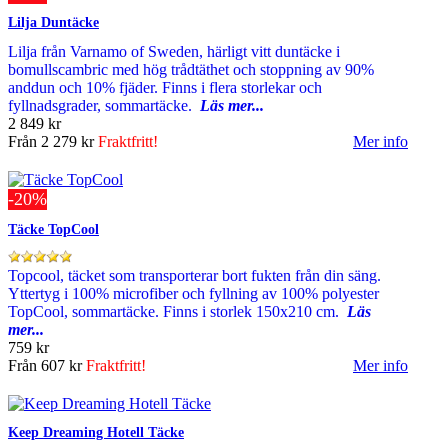
Lilja Duntäcke
Lilja från Varnamo of Sweden, härligt vitt duntäcke i
bomullscambric med hög trådtäthet och stoppning av 90%
anddun och 10% fjäder. Finns i flera storlekar och
fyllnadsgrader, sommartäcke.
Läs mer...
2 849 kr
Från
2 279 kr
Fraktfritt!
Mer info
-20%
Täcke TopCool
Topcool, täcket som transporterar bort fukten från din säng.
Yttertyg i 100% microfiber och fyllning av 100% polyester
TopCool, sommartäcke. Finns i storlek 150x210 cm.
Läs
mer...
759 kr
Från
607 kr
Fraktfritt!
Mer info
Keep Dreaming Hotell Täcke