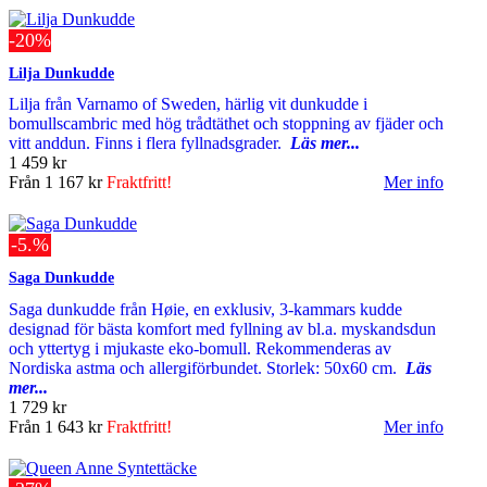
-20%
Lilja Dunkudde
Lilja från Varnamo of Sweden, härlig vit dunkudde i
bomullscambric med hög trådtäthet och stoppning av fjäder och
vitt anddun. Finns i flera fyllnadsgrader.
Läs mer...
1 459 kr
Från
1 167 kr
Fraktfritt!
Mer info
-5.%
Saga Dunkudde
Saga dunkudde från Høie, en exklusiv, 3-kammars kudde
designad för bästa komfort med fyllning av bl.a. myskandsdun
och yttertyg i mjukaste eko-bomull. Rekommenderas av
Nordiska astma och allergiförbundet. Storlek: 50x60 cm.
Läs
mer...
1 729 kr
Från
1 643 kr
Fraktfritt!
Mer info