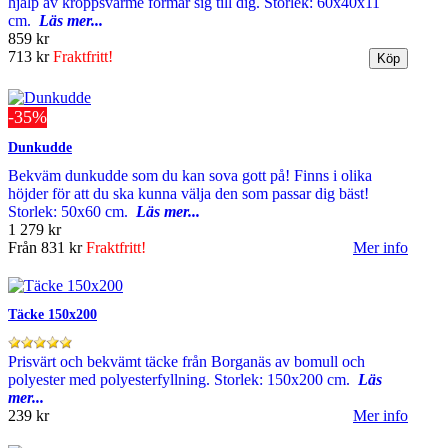
hjälp av kroppsvärme formar sig till dig. Storlek: 60x40x11
cm.
Läs mer...
859 kr
713 kr
Fraktfritt!
-35%
Dunkudde
Bekväm dunkudde som du kan sova gott på! Finns i olika
höjder för att du ska kunna välja den som passar dig bäst!
Storlek: 50x60 cm.
Läs mer...
1 279 kr
Från
831 kr
Fraktfritt!
Mer info
Täcke 150x200
Prisvärt och bekvämt täcke från Borganäs av bomull och
polyester med polyesterfyllning. Storlek: 150x200 cm.
Läs
mer...
239 kr
Mer info