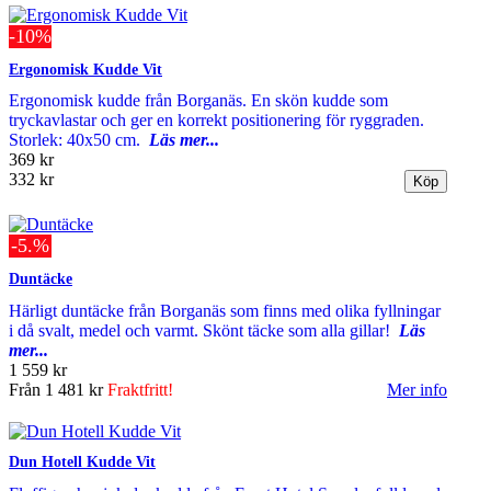
-10%
Ergonomisk Kudde Vit
Ergonomisk kudde från Borganäs. En skön kudde som
tryckavlastar och ger en korrekt positionering för ryggraden.
Storlek: 40x50 cm.
Läs mer...
369 kr
332 kr
-5.%
Duntäcke
Härligt duntäcke från Borganäs som finns med olika fyllningar
i då svalt, medel och varmt. Skönt täcke som alla gillar!
Läs
mer...
1 559 kr
Från
1 481 kr
Fraktfritt!
Mer info
Dun Hotell Kudde Vit