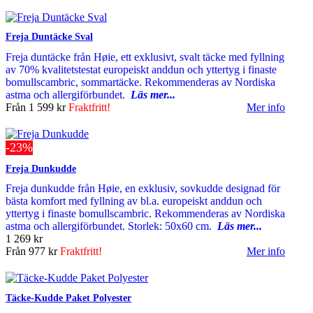
Freja Duntäcke Sval
Freja duntäcke från Høie, ett exklusivt, svalt täcke med fyllning
av 70% kvalitetstestat europeiskt anddun och yttertyg i finaste
bomullscambric, sommartäcke. Rekommenderas av Nordiska
astma och allergiförbundet.
Läs mer...
Från
1 599 kr
Fraktfritt!
Mer info
-23%
Freja Dunkudde
Freja dunkudde från Høie, en exklusiv, sovkudde designad för
bästa komfort med fyllning av bl.a. europeiskt anddun och
yttertyg i finaste bomullscambric. Rekommenderas av Nordiska
astma och allergiförbundet. Storlek: 50x60 cm.
Läs mer...
1 269 kr
Från
977 kr
Fraktfritt!
Mer info
Täcke-Kudde Paket Polyester