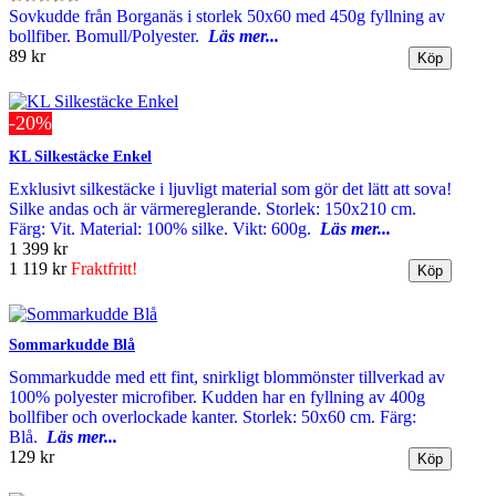
Sovkudde från Borganäs i storlek 50x60 med 450g fyllning av
bollfiber. Bomull/Polyester.
Läs mer...
89 kr
-20%
KL Silkestäcke Enkel
Exklusivt silkestäcke i ljuvligt material som gör det lätt att sova!
Silke andas och är värmereglerande. Storlek: 150x210 cm.
Färg: Vit. Material: 100% silke. Vikt: 600g.
Läs mer...
1 399 kr
1 119 kr
Fraktfritt!
Sommarkudde Blå
Sommarkudde med ett fint, snirkligt blommönster tillverkad av
100% polyester microfiber. Kudden har en fyllning av 400g
bollfiber och overlockade kanter. Storlek: 50x60 cm. Färg:
Blå.
Läs mer...
129 kr