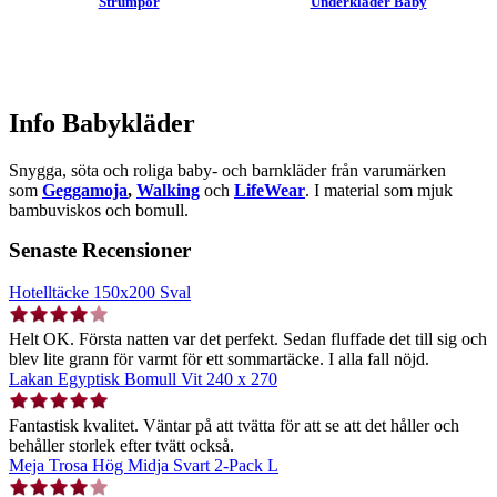
Strumpor
Underkläder Baby
Info Babykläder
Snygga, söta och roliga baby- och barnkläder från varumärken
som
Geggamoja
,
Walking
och
LifeWear
. I material som mjuk
bambuviskos och bomull.
Senaste Recensioner
Hotelltäcke 150x200 Sval
Helt OK. Första natten var det perfekt. Sedan fluffade det till sig och
blev lite grann för varmt för ett sommartäcke. I alla fall nöjd.
Lakan Egyptisk Bomull Vit 240 x 270
Fantastisk kvalitet. Väntar på att tvätta för att se att det håller och
behåller storlek efter tvätt också.
Meja Trosa Hög Midja Svart 2-Pack L