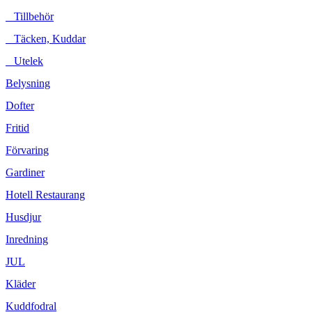
Tillbehör
Täcken, Kuddar
Utelek
Belysning
Dofter
Fritid
Förvaring
Gardiner
Hotell Restaurang
Husdjur
Inredning
JUL
Kläder
Kuddfodral