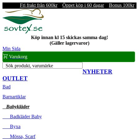
Fri frakt från 600kr
Öppet köp i 60 dagar
Bonus 100kr
Köp innan kl 15 skickas samma dag!
(Gäller lagervaror)
Min Sida
Varukorg
Sök produkt, varumärke
NYHETER
OUTLET
Bad
Barnartiklar
Babykläder
Badkläder Baby
Byxa
Mössa, Scarf