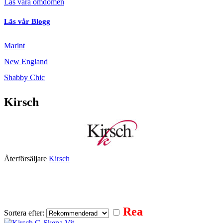
Läs våra omdömen
Läs vår Blogg
Marint
New England
Shabby Chic
Kirsch
Återförsäljare
Kirsch
Gardinskena
Flexi
Gardinstång
Rullgardin
U-Skena
Elite
Rea
Sortera efter: