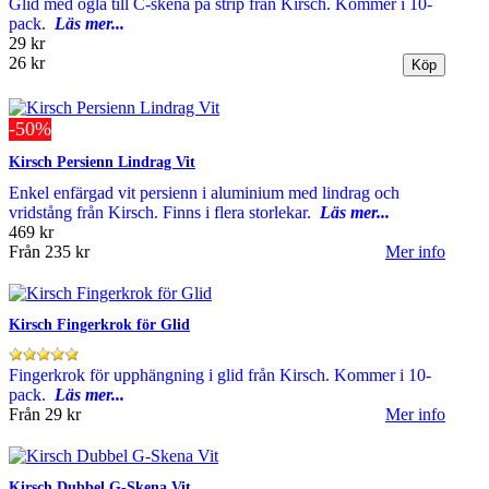
Glid med ögla till C-skena på strip från Kirsch. Kommer i 10-
pack.
Läs mer...
29 kr
26 kr
-50%
Kirsch Persienn Lindrag Vit
Enkel enfärgad vit persienn i aluminium med lindrag och
vridstång från Kirsch. Finns i flera storlekar.
Läs mer...
469 kr
Från
235 kr
Mer info
Kirsch Fingerkrok för Glid
Fingerkrok för upphängning i glid från Kirsch. Kommer i 10-
pack.
Läs mer...
Från
29 kr
Mer info
Kirsch Dubbel G-Skena Vit