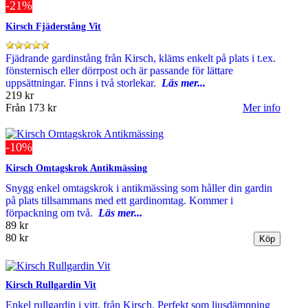
-21%
Kirsch Fjäderstång Vit
Fjädrande gardinstång från Kirsch, kläms enkelt på plats i t.ex.
fönsternisch eller dörrpost och är passande för lättare
uppsättningar. Finns i två storlekar.
Läs mer...
219 kr
Från
173 kr
Mer info
-10%
Kirsch Omtagskrok Antikmässing
Snygg enkel omtagskrok i antikmässing som håller din gardin
på plats tillsammans med ett gardinomtag. Kommer i
förpackning om två.
Läs mer...
89 kr
80 kr
Kirsch Rullgardin Vit
Enkel rullgardin i vitt, från Kirsch. Perfekt som ljusdämpning