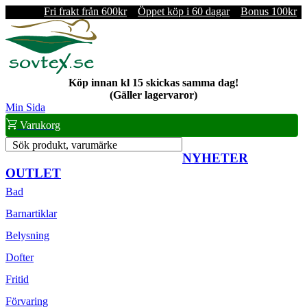
Fri frakt från 600kr
Öppet köp i 60 dagar
Bonus 100kr
Köp innan kl 15 skickas samma dag!
(Gäller lagervaror)
Min Sida
Varukorg
Sök produkt, varumärke
NYHETER
OUTLET
Bad
Barnartiklar
Belysning
Dofter
Fritid
Förvaring