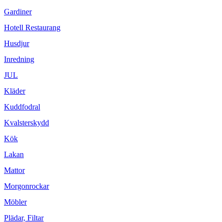
Gardiner
Hotell Restaurang
Husdjur
Inredning
JUL
Kläder
Kuddfodral
Kvalsterskydd
Kök
Lakan
Mattor
Morgonrockar
Möbler
Plädar, Filtar