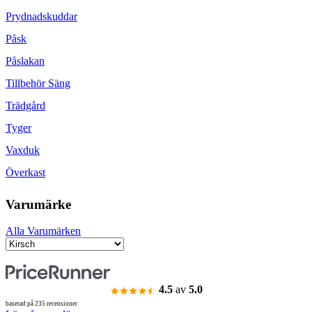
Prydnadskuddar
Påsk
Påslakan
Tillbehör Säng
Trädgård
Tyger
Vaxduk
Överkast
Varumärke
Alla Varumärken
4.5
av
5.0
baserad på 235 recensioner