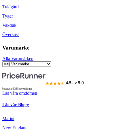
Trädgård
Tyger
Vaxduk
Överkast
Varumärke
Alla Varumärken
4.5
av
5.0
baserad på 235 recensioner
Läs våra omdömen
Läs vår Blogg
Marint
New England