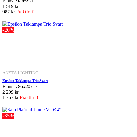
Finns i: Ø45x21
1 519 kr
987 kr
Fraktfritt!
-20%
ANETA LIGHTING
Epsilon Taklampa Trio Svart
Finns i: 86x20x17
2 209 kr
1 767 kr
Fraktfritt!
-35%