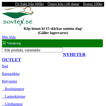
Fri frakt från 600kr
Öppet köp i 60 dagar
Bonus 100kr
Köp innan kl 15 skickas samma dag!
(Gäller lagervaror)
Min Sida
Varukorg
Sök produkt, varumärke
NYHETER
OUTLET
Bad
Barnartiklar
Belysning
Bordslampor
Lampskärmar
Glödlampor