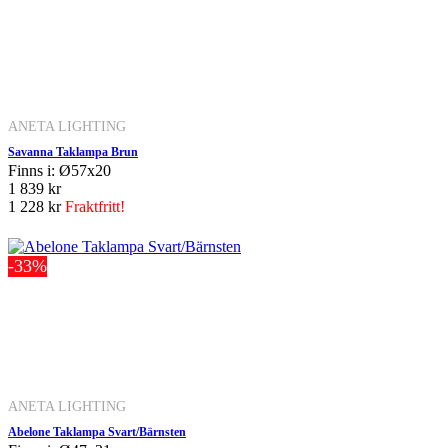
ANETA LIGHTING
Savanna Taklampa Brun
Finns i: Ø57x20
1 839 kr
1 228 kr
Fraktfritt!
-33%
ANETA LIGHTING
Abelone Taklampa Svart/Bärnsten