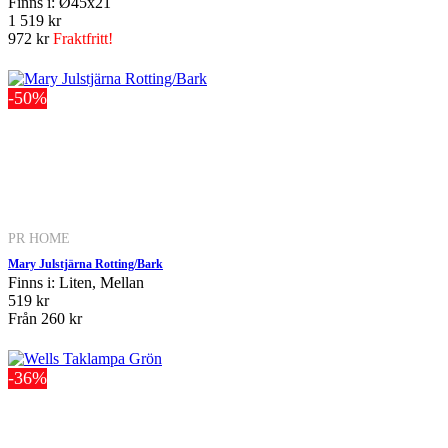
Finns i: Ø45x21
1 519 kr
972 kr
Fraktfritt!
-50%
PR HOME
Mary Julstjärna Rotting/Bark
Finns i: Liten, Mellan
519 kr
Från
260 kr
-36%