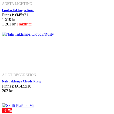
ANETA LIGHTING
Epsilon Taklampa Grön
Finns i: Ø45x21
1 519 kr
1 261 kr
Fraktfritt!
A LOT DECORATION
Nala Taklampa Cloudy/Rusty
Finns i: Ø14.5x10
202 kr
-31%