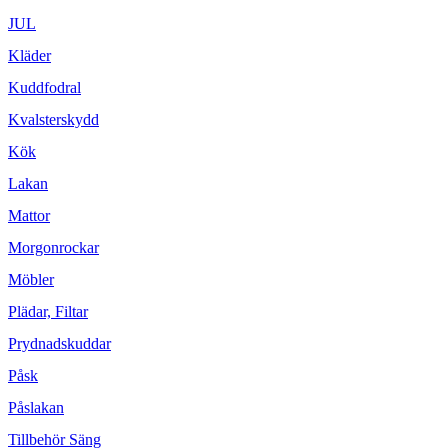
JUL
Kläder
Kuddfodral
Kvalsterskydd
Kök
Lakan
Mattor
Morgonrockar
Möbler
Plädar, Filtar
Prydnadskuddar
Påsk
Påslakan
Tillbehör Säng