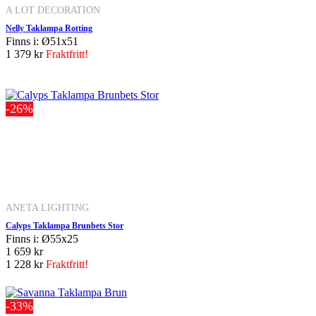
A LOT DECORATION
Nelly Taklampa Rotting
Finns i: Ø51x51
1 379 kr
Fraktfritt!
-26%
ANETA LIGHTING
Calyps Taklampa Brunbets Stor
Finns i: Ø55x25
1 659 kr
1 228 kr
Fraktfritt!
-33%