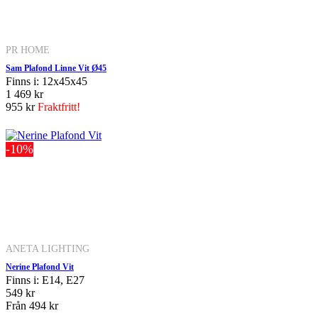
PR HOME
Sam Plafond Linne Vit Ø45
Finns i: 12x45x45
1 469 kr
955 kr
Fraktfritt!
-10%
ANETA LIGHTING
Nerine Plafond Vit
Finns i: E14, E27
549 kr
Från
494 kr