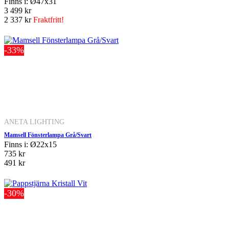
Finns i: Ø47x31
3 499 kr
2 337 kr
Fraktfritt!
-33%
ANETA LIGHTING
Mamsell Fönsterlampa Grå/Svart
Finns i: Ø22x15
735 kr
491 kr
-30%