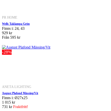
PR HOME
Wells Taklampa Grön
Finns i: 24, 43
929 kr
Från
595 kr
-28%
ANETA LIGHTING
August Plafond Mässing/Vit
Finns i: Ø27x25
1 015 kr
731 kr
Fraktfritt!