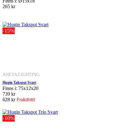
Finns i: Ø15x18
265 kr
-15%
ANETA LIGHTING
Hugin Takspot Svart
Finns i: 75x12x20
739 kr
628 kr
Fraktfritt!
-10%