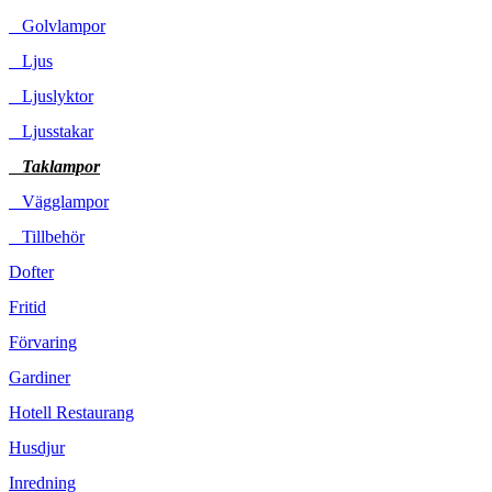
Golvlampor
Ljus
Ljuslyktor
Ljusstakar
Taklampor
Vägglampor
Tillbehör
Dofter
Fritid
Förvaring
Gardiner
Hotell Restaurang
Husdjur
Inredning