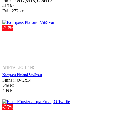
Finns i: Ø17,5x15, Ø24x12
419 kr
Från
272 kr
-20%
ANETA LIGHTING
Kompass Plafond Vit/Svart
Finns i: Ø42x14
549 kr
439 kr
-35%