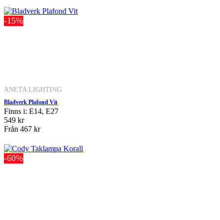
-15%
ANETA LIGHTING
Bladverk Plafond Vit
Finns i: E14, E27
549 kr
Från
467 kr
-60%