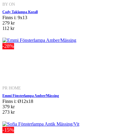
BY ON
Cody Taklampa Korall
Finns i: 9x13
279 kr
112 kr
-28%
PR HOME
Emmi Fönsterlampa Amber/Mässing
Finns i: Ø12x18
379 kr
273 kr
-15%