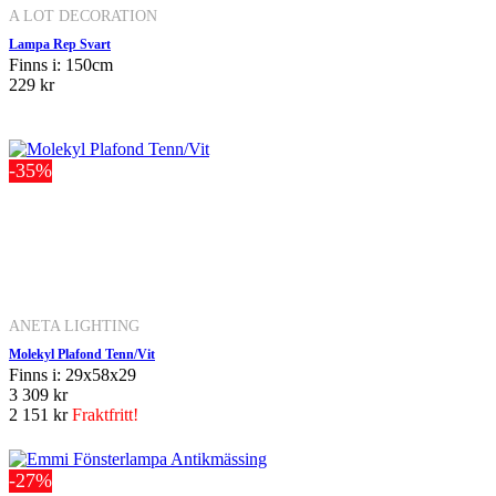
A LOT DECORATION
Lampa Rep Svart
Finns i: 150cm
229 kr
-35%
ANETA LIGHTING
Molekyl Plafond Tenn/Vit
Finns i: 29x58x29
3 309 kr
2 151 kr
Fraktfritt!
-27%