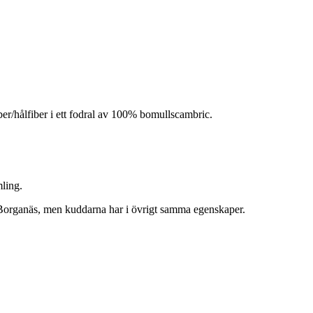
r/hålfiber i ett fodral av 100% bomullscambric.
mling.
r Borganäs, men kuddarna har i övrigt samma egenskaper.