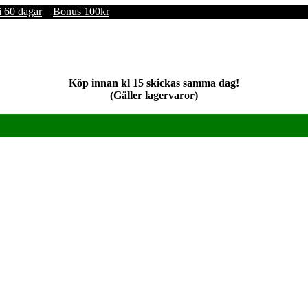
i 60 dagar
Bonus 100kr
Köp innan kl 15 skickas samma dag!
(Gäller lagervaror)