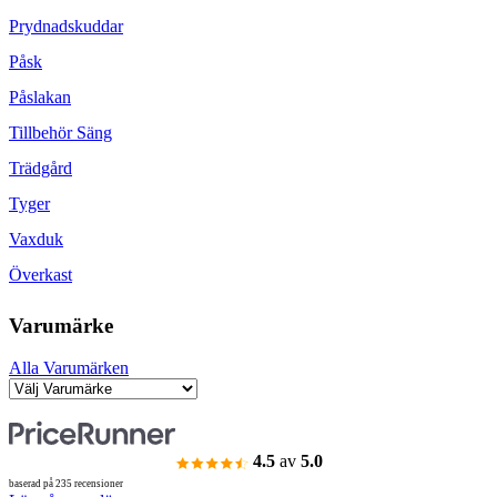
Prydnadskuddar
Påsk
Påslakan
Tillbehör Säng
Trädgård
Tyger
Vaxduk
Överkast
Varumärke
Alla Varumärken
4.5
av
5.0
baserad på 235 recensioner