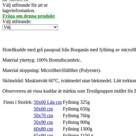
Ean: 7340153317338
Välj utförande för att se
lagerinformation.
Fråga om denna produkt
Välj utförande
:
Hotellkudde med grå passpoal från Borganäs med fyllning av microfibe
Material yttertyg: 100% Bomullscambric.
Material stoppning: Microfiber/Hålfiber (Polyester).
Skötselråd: Maskintvätt 60°C, tvättmedel utan blekmedel. Lätt torktu
Observerera att vissa kuddar är märkta som Textilgruppen istället fö
Finns i Storlek:
50x60 Låg cm
Fyllning 325g
50x60 cm
Fyllning 650g
50x70 cm
Fyllning 760g
50x90 cm
Fyllning 900g
60x80 cm
Fyllning 1300g
65x90 cm
Fyllning 1150 g