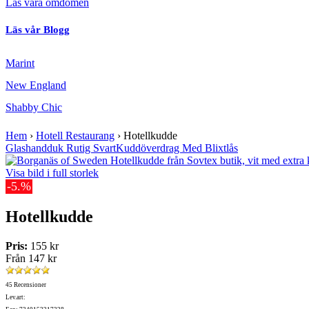
Läs våra omdömen
Läs vår Blogg
Marint
New England
Shabby Chic
Hem
›
Hotell Restaurang
›
Hotellkudde
Glashandduk Rutig Svart
Kuddöverdrag Med Blixtlås
Visa bild i full storlek
-5.%
Hotellkudde
Pris:
155 kr
Från
147 kr
45 Recensioner
Lev.art: