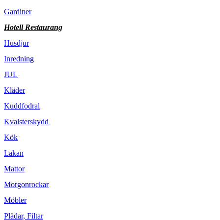
Gardiner
Hotell Restaurang
Husdjur
Inredning
JUL
Kläder
Kuddfodral
Kvalsterskydd
Kök
Lakan
Mattor
Morgonrockar
Möbler
Plädar, Filtar