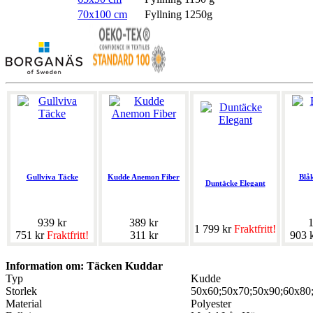
70x100 cm
Fyllning 1250g
Gullviva Täcke
Kudde Anemon Fiber
Blå
Duntäcke Elegant
939 kr
389 kr
1
1 799 kr
Fraktfritt!
751 kr
Fraktfritt!
311 kr
903 
Information om: Täcken Kuddar
Typ
Kudde
Storlek
50x60;50x70;50x90;60x80
Material
Polyester