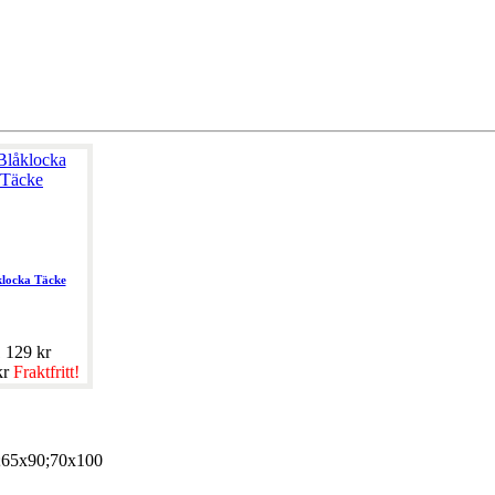
klocka Täcke
 129 kr
kr
Fraktfritt!
;65x90;70x100