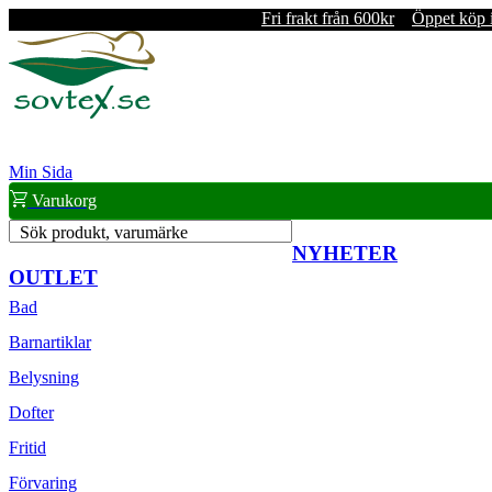
Fri frakt från 600kr
Öppet köp 
Min Sida
Varukorg
Sök produkt, varumärke
NYHETER
OUTLET
Bad
Barnartiklar
Belysning
Dofter
Fritid
Förvaring