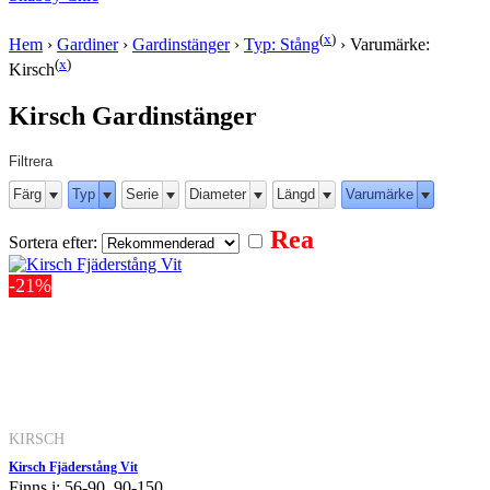
(
x
)
Hem
›
Gardiner
›
Gardinstänger
›
Typ: Stång
›
Varumärke:
(
x
)
Kirsch
Kirsch Gardinstänger
Filtrera
Färg
Typ
Serie
Diameter
Längd
Varumärke
Rea
Sortera efter:
-21%
KIRSCH
Kirsch Fjäderstång Vit
Finns i: 56-90, 90-150