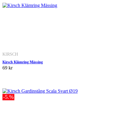
KIRSCH
Kirsch Klämring Mässing
69 kr
-5.%