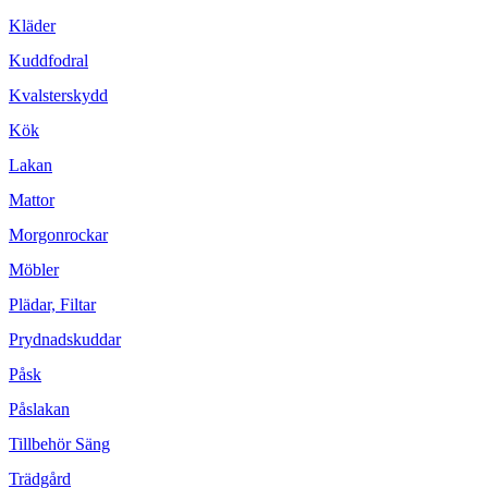
Kläder
Kuddfodral
Kvalsterskydd
Kök
Lakan
Mattor
Morgonrockar
Möbler
Plädar, Filtar
Prydnadskuddar
Påsk
Påslakan
Tillbehör Säng
Trädgård