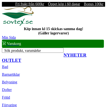
Fri frakt från 600kr
Öppet köp i 60 dagar
Bonus 100kr
Köp innan kl 15 skickas samma dag!
(Gäller lagervaror)
Min Sida
Varukorg
Sök produkt, varumärke
NYHETER
OUTLET
Bad
Barnartiklar
Belysning
Dofter
Fritid
Förvaring