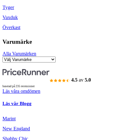
Tyger
Vaxduk
Överkast
Varumärke
Alla Varumärken
4.5
av
5.0
baserad på 235 recensioner
Läs våra omdömen
Läs vår Blogg
Marint
New England
Shabby Chic