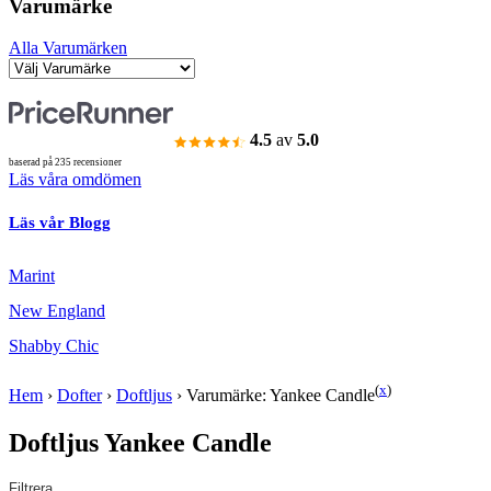
Varumärke
Alla Varumärken
4.5
av
5.0
baserad på 235 recensioner
Läs våra omdömen
Läs vår Blogg
Marint
New England
Shabby Chic
(
x
)
Hem
›
Dofter
›
Doftljus
›
Varumärke: Yankee Candle
Doftljus Yankee Candle
Filtrera