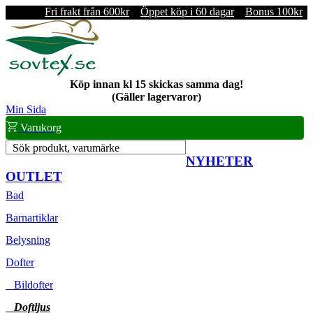
Fri frakt från 600kr
Öppet köp i 60 dagar
Bonus 100kr
Köp innan kl 15 skickas samma dag!
(Gäller lagervaror)
Min Sida
Varukorg
Sök produkt, varumärke
NYHETER
OUTLET
Bad
Barnartiklar
Belysning
Dofter
Bildofter
Doftljus