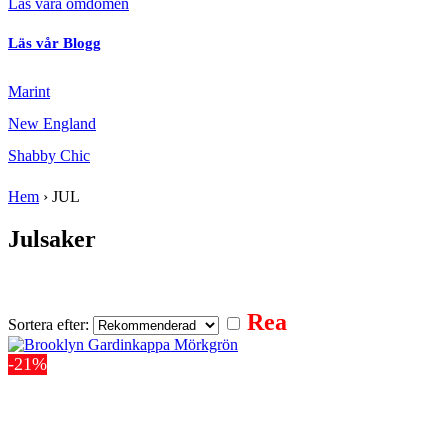
Läs våra omdömen
Läs vår Blogg
Marint
New England
Shabby Chic
Hem
›
JUL
Julsaker
Advent
Doftljus
Duk
Gardiner
Gardinkappa
Julmugg
Kuddfodral
Löpare
Porslin
Pynt
Påslakan
Servetter
Vaxduk
Rea
Sortera efter:
-21%