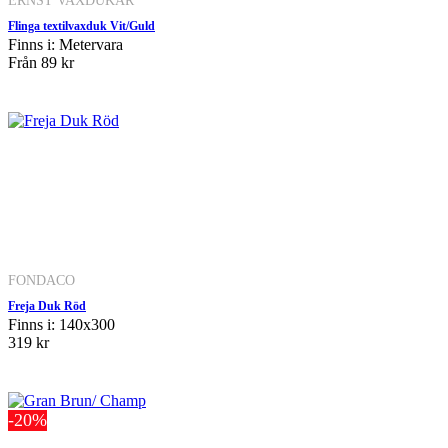
ERNST VAXDUKAR
Flinga textilvaxduk Vit/Guld
Finns i: Metervara
Från
89 kr
FONDACO
Freja Duk Röd
Finns i: 140x300
319 kr
-20%