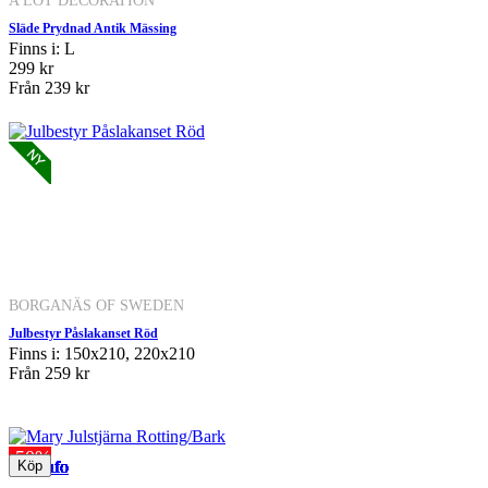
A LOT DECORATION
Släde Prydnad Antik Mässing
Finns i: L
299 kr
Från
239 kr
BORGANÄS OF SWEDEN
Julbestyr Påslakanset Röd
Finns i: 150x210, 220x210
Från
259 kr
-50%
Mer info
Mer info
Mer info
Mer info
Mer info
Mer info
Mer info
Mer info
Mer info
Mer info
Mer info
Mer info
Mer info
Mer info
Mer info
Mer info
Mer info
Mer info
Mer info
Mer info
Mer info