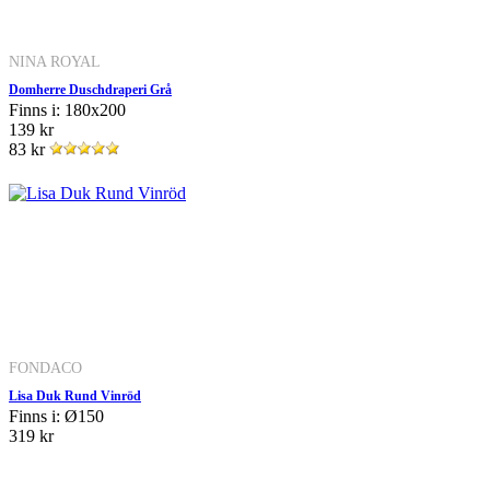
NINA ROYAL
Domherre Duschdraperi Grå
Finns i: 180x200
139 kr
83 kr
FONDACO
Lisa Duk Rund Vinröd
Finns i: Ø150
319 kr