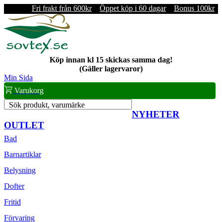
Fri frakt från 600kr
Öppet köp i 60 dagar
Bonus 100kr
Köp innan kl 15 skickas samma dag!
(Gäller lagervaror)
Min Sida
Varukorg
Sök produkt, varumärke
NYHETER
OUTLET
Bad
Barnartiklar
Belysning
Dofter
Fritid
Förvaring