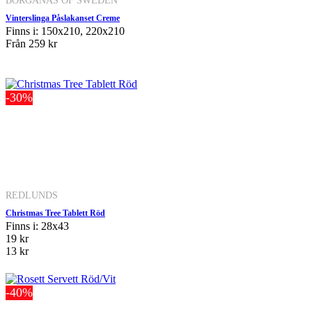
BORGANÄS OF SWEDEN
Vinterslinga Påslakanset Creme
Finns i: 150x210, 220x210
Från
259 kr
-30%
REDLUNDS
Christmas Tree Tablett Röd
Finns i: 28x43
19 kr
13 kr
-40%