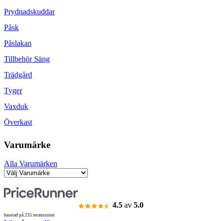
Prydnadskuddar
Påsk
Påslakan
Tillbehör Säng
Trädgård
Tyger
Vaxduk
Överkast
Varumärke
Alla Varumärken
4.5
av
5.0
baserad på 235 recensioner