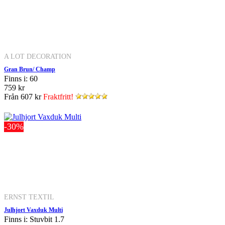
A LOT DECORATION
Gran Brun/ Champ
Finns i: 60
759 kr
Från
607 kr
Fraktfritt!
-30%
ERNST TEXTIL
Julhjort Vaxduk Multi
Finns i: Stuvbit 1.7