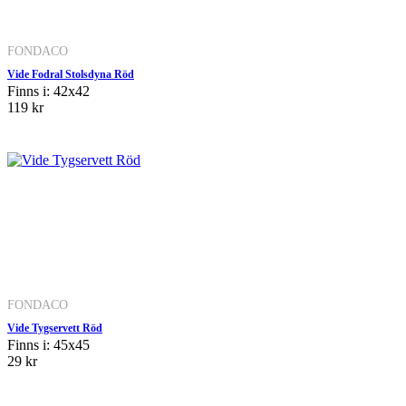
FONDACO
Vide Fodral Stolsdyna Röd
Finns i: 42x42
119 kr
FONDACO
Vide Tygservett Röd
Finns i: 45x45
29 kr