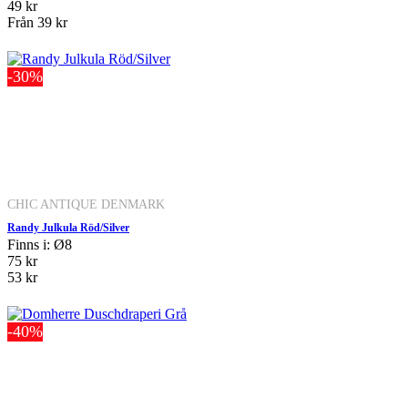
49 kr
Från
39 kr
-30%
CHIC ANTIQUE DENMARK
Randy Julkula Röd/Silver
Finns i: Ø8
75 kr
53 kr
-40%