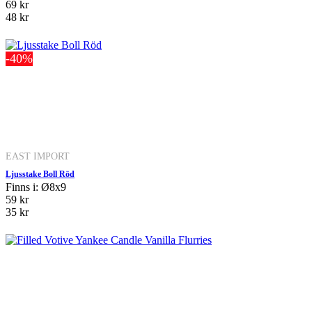
69 kr
48 kr
-40%
EAST IMPORT
Ljusstake Boll Röd
Finns i: Ø8x9
59 kr
35 kr