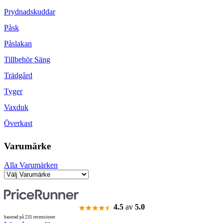
Prydnadskuddar
Påsk
Påslakan
Tillbehör Säng
Trädgård
Tyger
Vaxduk
Överkast
Varumärke
Alla Varumärken
4.5
av
5.0
baserad på 235 recensioner