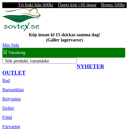
Fri frakt från 600kr
Öppet köp i 60 dagar
Bonus 100kr
Köp innan kl 15 skickas samma dag!
(Gäller lagervaror)
Min Sida
Varukorg
Sök produkt, varumärke
NYHETER
OUTLET
Bad
Barnartiklar
Belysning
Dofter
Fritid
Förvaring