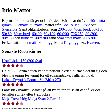
Info Mattor
Ripsmattor i olika färger och mönster.. Här hittar du även
dörrmatta
gummi
,
jutematta
,
ullmatta
, mattor från
Boel & Jan
,
Dixie
och
Svanefors
. Samt olika storlekar som
200x300
,
40cm bred
,
50x150
,
50x80
,
60cm bred
,
60x90
,
60x120
,
60x200
,
70X250
,
80x300
,
80x150
och
ullmatta 200x300
samt
Svanefors matta 200x300
.
Freizematta är en
matta kort lugg
. Matta
lång lugg
t.ex.
Heaven
.
Senaste Recensioner
Hotelltäcke 150x200 Sval
Helt OK. Första natten var det perfekt. Sedan fluffade det till sig och
blev lite grann för varmt för ett sommartäcke. I alla fall nöjd.
Lakan Egyptisk Bomull Vit 240 x 270
Fantastisk kvalitet. Väntar på att tvätta för att se att det håller och
behåller storlek efter tvätt också.
Meja Trosa Hög Midja Svart 2-Pack L
Mjuk och fin trosa. Sitter perfekt.