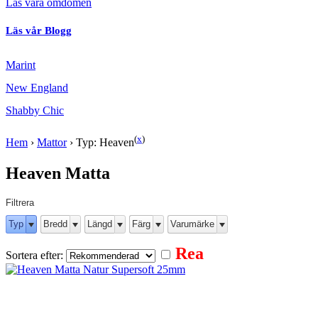
Läs våra omdömen
Läs vår Blogg
Marint
New England
Shabby Chic
(
x
)
Hem
›
Mattor
›
Typ: Heaven
Heaven Matta
Filtrera
Typ
Bredd
Längd
Färg
Varumärke
Rea
Sortera efter: