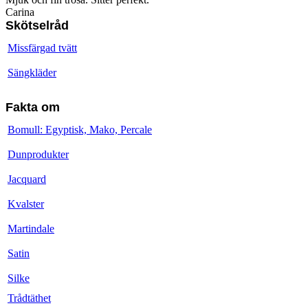
Carina
Skötselråd
Missfärgad tvätt
Sängkläder
Fakta om
Bomull: Egyptisk, Mako, Percale
Dunprodukter
Jacquard
Kvalster
Martindale
Satin
Silke
Trådtäthet