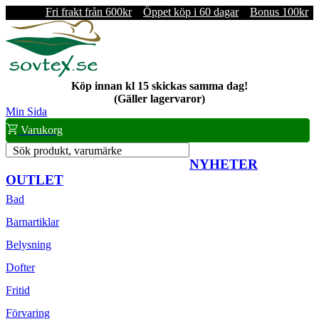
Fri frakt från 600kr
Öppet köp i 60 dagar
Bonus 100kr
Köp innan kl 15 skickas samma dag!
(Gäller lagervaror)
Min Sida
Varukorg
Sök produkt, varumärke
NYHETER
OUTLET
Bad
Barnartiklar
Belysning
Dofter
Fritid
Förvaring