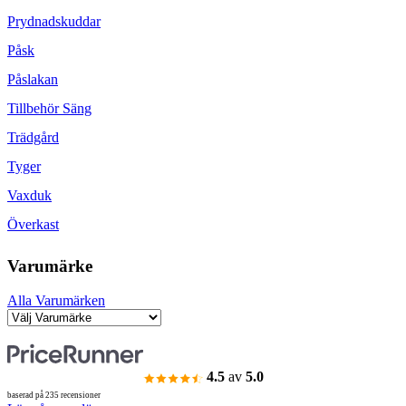
Prydnadskuddar
Påsk
Påslakan
Tillbehör Säng
Trädgård
Tyger
Vaxduk
Överkast
Varumärke
Alla Varumärken
4.5
av
5.0
baserad på 235 recensioner