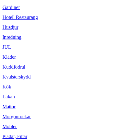
Gardiner
Hotell Restaurang
Husdjur
Inredning
JUL
Kläder
Kuddfodral
Kvalsterskydd
Kök
Lakan
Mattor
Morgonrockar
Möbler
Plädar, Filtar