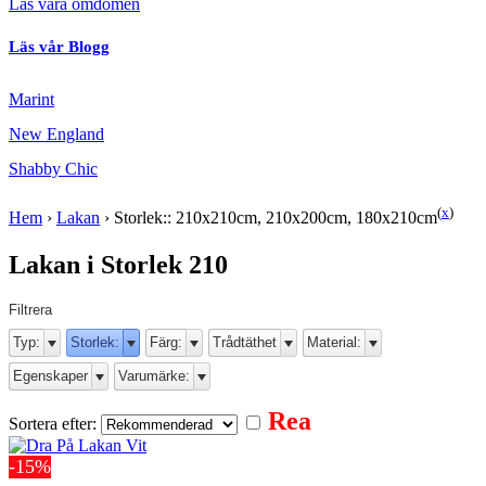
Läs våra omdömen
Läs vår Blogg
Marint
New England
Shabby Chic
(
x
)
Hem
›
Lakan
›
Storlek:: 210x210cm, 210x200cm, 180x210cm
Lakan i Storlek 210
Filtrera
Typ:
Storlek:
Färg:
Trådtäthet
Material:
Egenskaper
Varumärke:
Rea
Sortera efter:
-15%