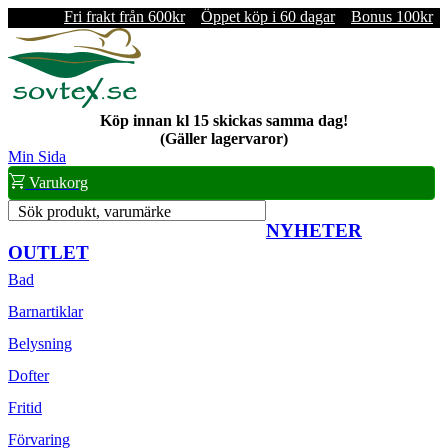
Fri frakt från 600kr
Öppet köp i 60 dagar
Bonus 100kr
Köp innan kl 15 skickas samma dag!
(Gäller lagervaror)
Min Sida
Varukorg
Sök produkt, varumärke
NYHETER
OUTLET
Bad
Barnartiklar
Belysning
Dofter
Fritid
Förvaring