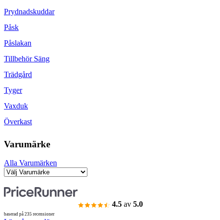
Prydnadskuddar
Påsk
Påslakan
Tillbehör Säng
Trädgård
Tyger
Vaxduk
Överkast
Varumärke
Alla Varumärken
4.5
av
5.0
baserad på 235 recensioner