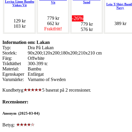
Lovisa Linne Bambu
Sand
Vit
Leia T-Shirt Bam
Viskos Vit
Navy
-26%
779 kr
129 kr
662 kr
389 kr
779 kr
103 kr
Fraktfritt!
576 kr
Information om: Lakan
Typ:
Dra På Lakan
Storlek:
90x200;120x200;180x200;210x210 cm
Färg:
Offwhite
Trådtäthet
300-399 tc
Material:
Bambu
Egenskaper
Enfärgat
Varumärke:
Varnamo of Sweden
Kundbetyg
5 baserat på
2
recensioner.
Recensioner:
Anonym (2025-03-04)
Betyg: