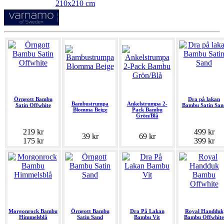
210x210 cm
Örngott Bambu
Dra på lakan
Bambustrumpa
Ankelstrumpa 2-
Satin Offwhite
Bambu Satin San
Blomma Beige
Pack Bambu
Grön/Blå
219 kr
499 kr
39 kr
69 kr
175 kr
399 kr
Morgonrock Bambu
Örngott Bambu
Dra På Lakan
Royal Handduk
Himmelsblå
Satin Sand
Bambu Vit
Bambu Offwhite