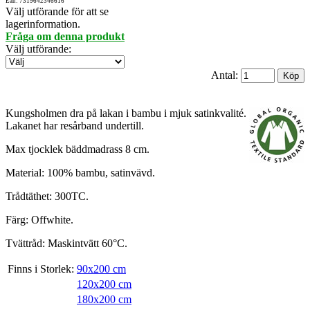
Ean: 7319642346616
Välj utförande för att se
lagerinformation.
Fråga om denna produkt
Välj utförande
:
Antal:
Kungsholmen dra på lakan i bambu i mjuk satinkvalité.
Lakanet har resårband undertill.
Max tjocklek bäddmadrass 8 cm.
Material: 100% bambu, satinvävd.
Trådtäthet: 300TC.
Färg: Offwhite.
Tvättråd: Maskintvätt 60°C.
Finns i Storlek:
90x200 cm
120x200 cm
180x200 cm