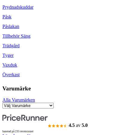
Prydnadskuddar
Påsk
Påslakan
Tillbehör Säng
Trädgård
Tyger
Vaxduk
Överkast
Varumärke
Alla Varumärken
4.5
av
5.0
baserad på 235 recensioner