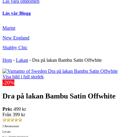
Läs våra omdömen
Läs vår Blogg
Marint
New England
Shabby Chic
Hem
›
Lakan
›
Dra på lakan Bambu Satin Offwhite
Visa bild i full storlek
-20%
Dra på lakan Bambu Satin Offwhite
Pris:
499 kr
Från
399 kr
2 Recensioner
Lev.art: