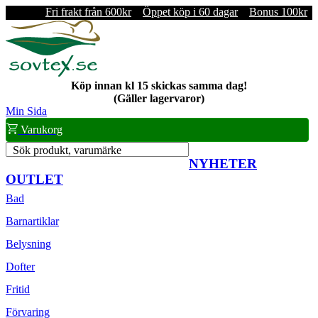
Fri frakt från 600kr
Öppet köp i 60 dagar
Bonus 100kr
Köp innan kl 15 skickas samma dag!
(Gäller lagervaror)
Min Sida
Varukorg
Sök produkt, varumärke
NYHETER
OUTLET
Bad
Barnartiklar
Belysning
Dofter
Fritid
Förvaring