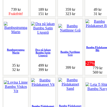
739 kr
189 kr
359 kr
49 kr
Fraktfritt!
151 kr
323 kr
31 kr
Bambu Påslakans
Bambustrumpa
Dra på lakan
Blå
Bambu Nattlinne
Marin
Bambu Satin
Grå
Ljusgrå
-27%
35 kr
499 kr
399 kr
779 kr
32 kr
399 kr
569 kr
Bambu Påslakanset
Bambu Påslakanset