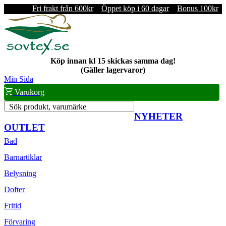
Fri frakt från 600kr
Öppet köp i 60 dagar
Bonus 100kr
Köp innan kl 15 skickas samma dag!
(Gäller lagervaror)
Min Sida
Varukorg
Sök produkt, varumärke
NYHETER
OUTLET
Bad
Barnartiklar
Belysning
Dofter
Fritid
Förvaring