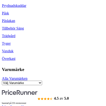
Prydnadskuddar
Påsk
Påslakan
Tillbehör Säng
Trädgård
Tyger
Vaxduk
Överkast
Varumärke
Alla Varumärken
4.5
av
5.0
baserad på 235 recensioner