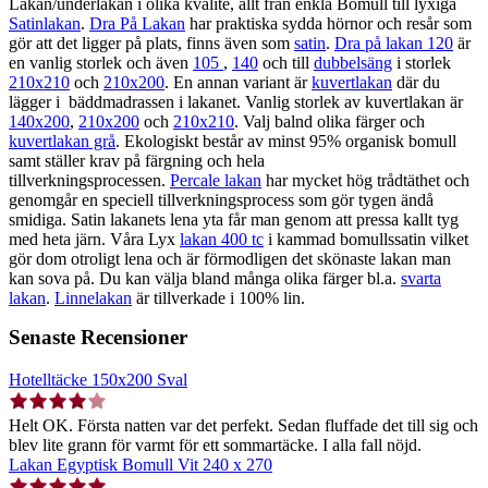
Lakan/underlakan i olika kvalité, allt från enkla Bomull till lyxiga
Satinlakan
.
Dra På Lakan
har praktiska sydda hörnor och resår som
gör att det ligger på plats, finns även som
satin
.
Dra på lakan 120
är
en vanlig storlek och även
105
,
140
och till
dubbelsäng
i storlek
210x210
och
210x200
. En annan variant är
kuvertlakan
där du
lägger i bäddmadrassen i lakanet. Vanlig storlek av kuvertlakan är
140x200
,
210x200
och
210x210
. Valj balnd olika färger och
kuvertlakan grå
. Ekologiskt består av minst 95% organisk bomull
samt ställer krav på färgning och hela
tillverkningsprocessen.
Percale lakan
har mycket hög trådtäthet och
genomgår en speciell tillverkningsprocess som gör tygen ändå
smidiga. Satin lakanets lena yta får man genom att pressa kallt tyg
med heta järn. Våra Lyx
lakan 400 tc
i kammad bomullssatin vilket
gör dom otroligt lena och är förmodligen det skönaste lakan man
kan sova på. Du kan välja bland många olika färger bl.a.
svarta
lakan
.
Linnelakan
är tillverkade i 100% lin.
Senaste Recensioner
Hotelltäcke 150x200 Sval
Helt OK. Första natten var det perfekt. Sedan fluffade det till sig och
blev lite grann för varmt för ett sommartäcke. I alla fall nöjd.
Lakan Egyptisk Bomull Vit 240 x 270