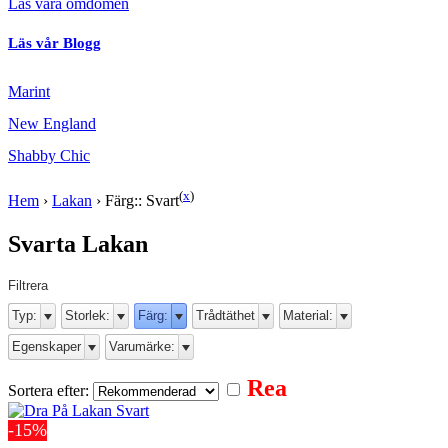
Läs våra omdömen
Läs vår Blogg
Marint
New England
Shabby Chic
(
x
)
Hem
›
Lakan
›
Färg:: Svart
Svarta Lakan
Filtrera
Typ:
Storlek:
Färg:
Trådtäthet
Material:
Egenskaper
Varumärke:
Rea
Sortera efter:
-15%