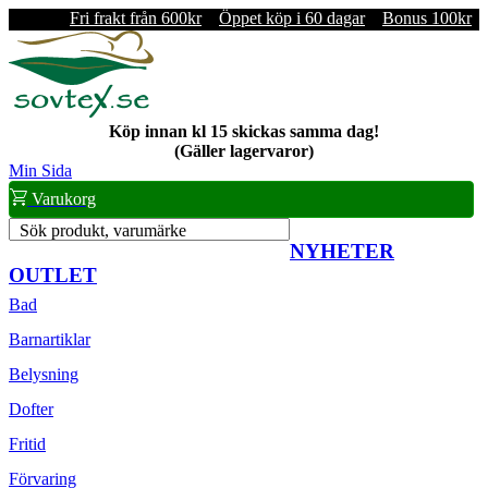
Fri frakt från 600kr
Öppet köp i 60 dagar
Bonus 100kr
Köp innan kl 15 skickas samma dag!
(Gäller lagervaror)
Min Sida
Varukorg
Sök produkt, varumärke
NYHETER
OUTLET
Bad
Barnartiklar
Belysning
Dofter
Fritid
Förvaring