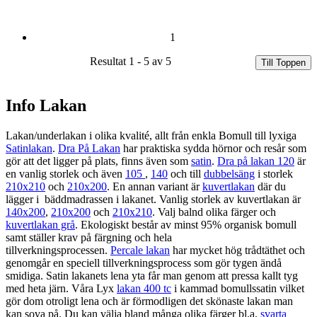
1
Resultat 1 - 5 av 5
Till Toppen
Info Lakan
Lakan/underlakan i olika kvalité, allt från enkla Bomull till lyxiga
Satinlakan
.
Dra På Lakan
har praktiska sydda hörnor och resår som
gör att det ligger på plats, finns även som
satin
.
Dra på lakan 120
är
en vanlig storlek och även
105
,
140
och till
dubbelsäng
i storlek
210x210
och
210x200
. En annan variant är
kuvertlakan
där du
lägger i bäddmadrassen i lakanet. Vanlig storlek av kuvertlakan är
140x200
,
210x200
och
210x210
. Valj balnd olika färger och
kuvertlakan grå
. Ekologiskt består av minst 95% organisk bomull
samt ställer krav på färgning och hela
tillverkningsprocessen.
Percale lakan
har mycket hög trådtäthet och
genomgår en speciell tillverkningsprocess som gör tygen ändå
smidiga. Satin lakanets lena yta får man genom att pressa kallt tyg
med heta järn. Våra Lyx
lakan 400 tc
i kammad bomullssatin vilket
gör dom otroligt lena och är förmodligen det skönaste lakan man
kan sova på. Du kan välja bland många olika färger bl.a.
svarta