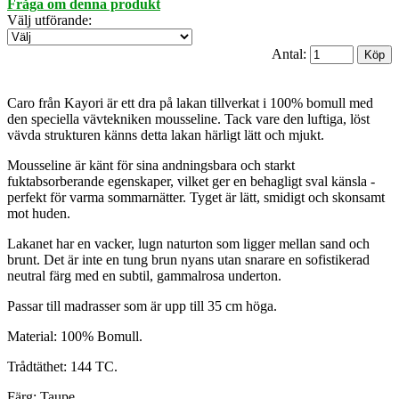
Fråga om denna produkt
Välj utförande
:
Antal:
Caro från Kayori är ett dra på lakan tillverkat i 100% bomull med
den speciella vävtekniken mousseline. Tack vare den luftiga, löst
vävda strukturen känns detta lakan härligt lätt och mjukt.
Mousseline är känt för sina andningsbara och starkt
fuktabsorberande egenskaper, vilket ger en behagligt sval känsla -
perfekt för varma sommarnätter. Tyget är lätt, smidigt och skonsamt
mot huden.
Lakanet har en vacker, lugn naturton som ligger mellan sand och
brunt. Det är inte en tung brun nyans utan snarare en sofistikerad
neutral färg med en subtil, gammalrosa underton.
Passar till madrasser som är upp till 35 cm höga.
Material: 100% Bomull.
Trådtäthet: 144 TC.
Färg: Taupe.