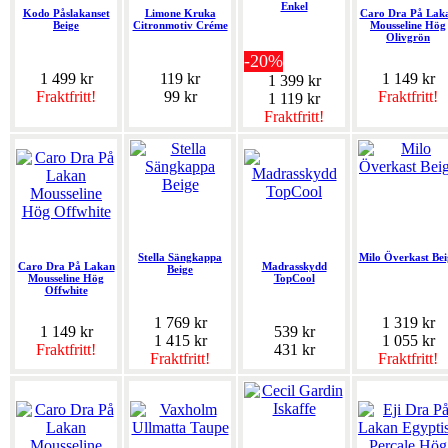
Enkel
Kodo Påslakanset
Limone Kruka
Caro Dra På Lak
Beige
Citronmotiv Créme
Mousseline Hög
Olivgrön
-20%
1 499 kr
119 kr
1 149 kr
1 399 kr
Fraktfritt!
99 kr
Fraktfritt!
1 119 kr
Fraktfritt!
Stella Sängkappa
Milo Överkast Bei
Caro Dra På Lakan
Madrasskydd
Beige
Mousseline Hög
TopCool
Offwhite
1 769 kr
1 319 kr
1 149 kr
539 kr
1 415 kr
1 055 kr
Fraktfritt!
431 kr
Fraktfritt!
Fraktfritt!