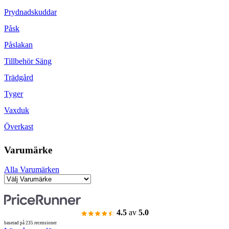
Prydnadskuddar
Påsk
Påslakan
Tillbehör Säng
Trädgård
Tyger
Vaxduk
Överkast
Varumärke
Alla Varumärken
4.5
av
5.0
baserad på 235 recensioner