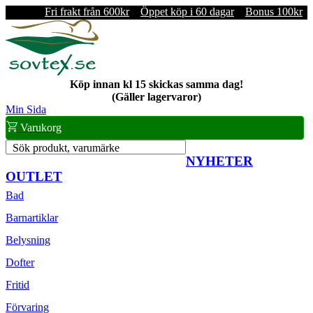
Fri frakt från 600kr
Öppet köp i 60 dagar
Bonus 100kr
Köp innan kl 15 skickas samma dag!
(Gäller lagervaror)
Min Sida
Varukorg
Sök produkt, varumärke
NYHETER
OUTLET
Bad
Barnartiklar
Belysning
Dofter
Fritid
Förvaring