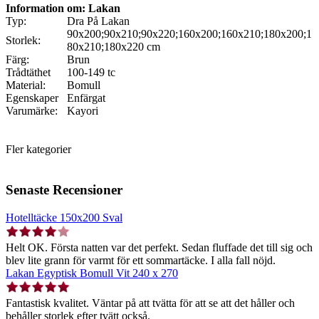
Information om: Lakan
Typ:
Dra På Lakan
90x200;90x210;90x220;160x200;160x210;180x200;1
Storlek:
80x210;180x220 cm
Färg:
Brun
Trådtäthet
100-149 tc
Material:
Bomull
Egenskaper
Enfärgat
Varumärke:
Kayori
Fler kategorier
Senaste Recensioner
Hotelltäcke 150x200 Sval
Helt OK. Första natten var det perfekt. Sedan fluffade det till sig och
blev lite grann för varmt för ett sommartäcke. I alla fall nöjd.
Lakan Egyptisk Bomull Vit 240 x 270
Fantastisk kvalitet. Väntar på att tvätta för att se att det håller och
behåller storlek efter tvätt också.