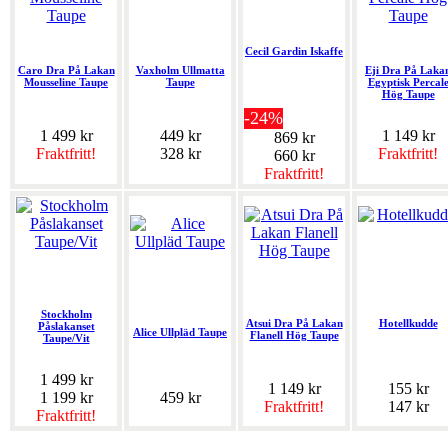
Cecil Gardin Iskaffe
Caro Dra På Lakan
Vaxholm Ullmatta
Eji Dra På Laka
Mousseline Taupe
Taupe
Egyptisk Percal
Hög Taupe
-24%
1 499 kr
449 kr
1 149 kr
869 kr
Fraktfritt!
328 kr
Fraktfritt!
660 kr
Fraktfritt!
Stockholm
Atsui Dra På Lakan
Hotellkudde
Påslakanset
Alice Ullpläd Taupe
Flanell Hög Taupe
Taupe/Vit
1 499 kr
1 149 kr
155 kr
1 199 kr
459 kr
Fraktfritt!
147 kr
Fraktfritt!