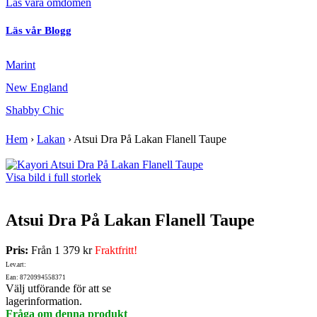
Läs våra omdömen
Läs vår Blogg
Marint
New England
Shabby Chic
Hem
›
Lakan
›
Atsui Dra På Lakan Flanell Taupe
Visa bild i full storlek
Atsui Dra På Lakan Flanell Taupe
Pris:
Från
1 379 kr
Fraktfritt!
Lev.art:
Ean: 8720994558371
Välj utförande för att se
lagerinformation.
Fråga om denna produkt