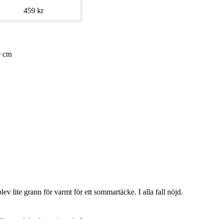
459 kr
0 cm
lev lite grann för varmt för ett sommartäcke. I alla fall nöjd.