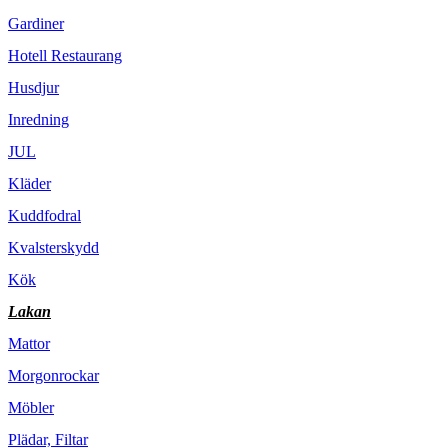
Gardiner
Hotell Restaurang
Husdjur
Inredning
JUL
Kläder
Kuddfodral
Kvalsterskydd
Kök
Lakan
Mattor
Morgonrockar
Möbler
Plädar, Filtar