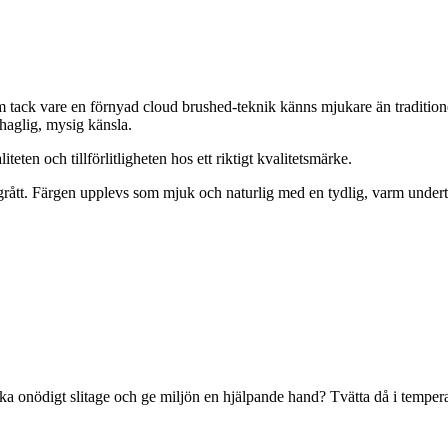
om tack vare en förnyad cloud brushed-teknik känns mjukare än traditionel
ehaglig, mysig känsla.
teten och tillförlitligheten hos ett riktigt kvalitetsmärke.
grått. Färgen upplevs som mjuk och naturlig med en tydlig, varm underto
ika onödigt slitage och ge miljön en hjälpande hand? Tvätta då i temperat