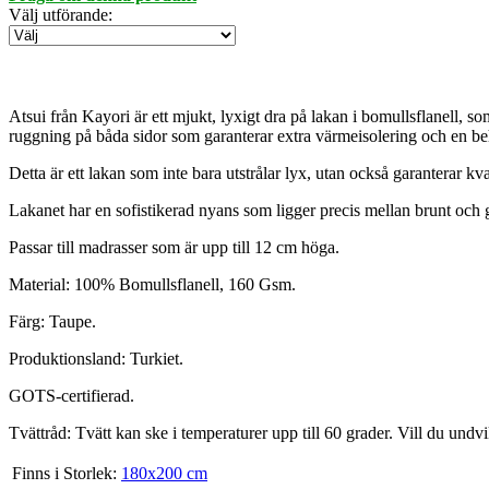
Välj utförande
:
Atsui från Kayori är ett mjukt, lyxigt dra på lakan i bomullsflanell, s
ruggning på båda sidor som garanterar extra värmeisolering och en b
Detta är ett lakan som inte bara utstrålar lyx, utan också garanterar kvali
Lakanet har en sofistikerad nyans som ligger precis mellan brunt och 
Passar till madrasser som är upp till 12 cm höga.
Material: 100% Bomullsflanell, 160 Gsm.
Färg: Taupe.
Produktionsland: Turkiet.
GOTS-certifierad.
Tvättråd: Tvätt kan ske i temperaturer upp till 60 grader. Vill du undv
Finns i Storlek:
180x200 cm