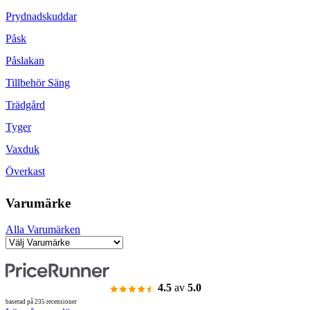
Prydnadskuddar
Påsk
Påslakan
Tillbehör Säng
Trädgård
Tyger
Vaxduk
Överkast
Varumärke
Alla Varumärken
4.5
av
5.0
baserad på 235 recensioner