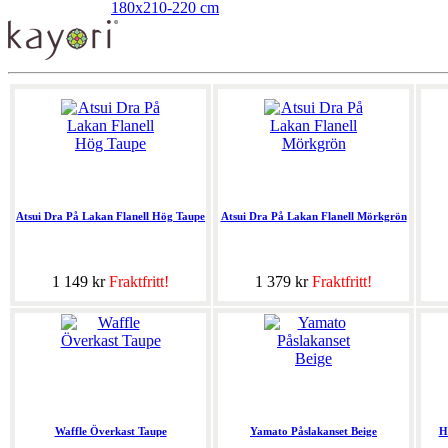
180x210-220 cm
Atsui Dra På Lakan Flanell Hög Taupe
Atsui Dra På Lakan Flanell Mörkgrön
1 149 kr
Fraktfritt!
1 379 kr
Fraktfritt!
Waffle Överkast Taupe
Yamato Påslakanset Beige
H