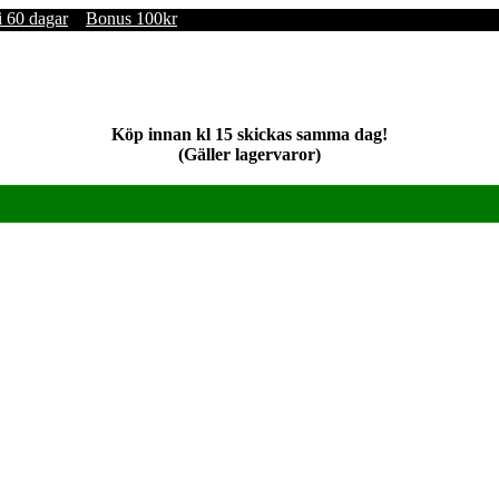
i 60 dagar
Bonus 100kr
Köp innan kl 15 skickas samma dag!
(Gäller lagervaror)