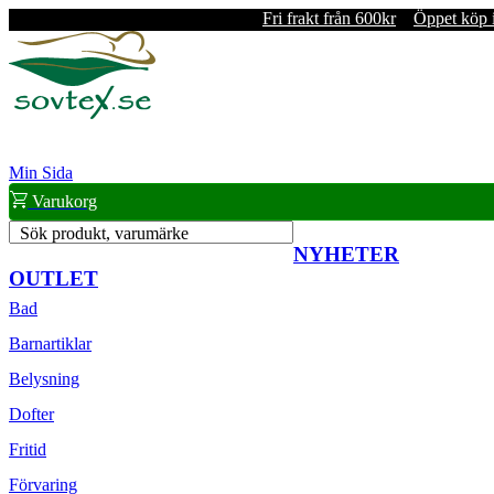
Fri frakt från 600kr
Öppet köp 
Min Sida
Varukorg
Sök produkt, varumärke
NYHETER
OUTLET
Bad
Barnartiklar
Belysning
Dofter
Fritid
Förvaring