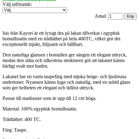
Välj utförande
:
Antal:
Isis från Kayori är ett lyxigt dra på lakan tillverkat i egyptisk
bomullssatin med en trådtäthet på hela 400TC, vilket gör det
exceptionellt mjukt, följsamt och hållbart.
Den naturliga glansen i bomullen ger sängen ett elegant uttryck,
medan den släta och silkeslena strukturen gör att lakanet känns
härligt svalt mot huden.
Lakanet har en varm taupefärg med mjuka beige- och ljusbruna
undertoner. Nyansen känns lugn och naturlig, med en subtil glans
som ger helheten ett elegant och tidlöst uttryck.
Passar till madrasser som är upp till 12 cm höga.
Material: 100% egyptisk bomullssatin.
Trådtäthet: 400 TC.
Färg: Taupe.