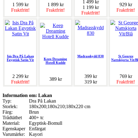
1 499 kr
1 599 kr
1 899 kr
929 kr
1 199 kr
Fraktfritt!
Fraktfritt!
Fraktfritt!
Fraktfritt!
Isis Dra På Lakan
Madrasskydd 830
St George
Keep Dreaming
Egyptisk Satin Vit
Nattskjorta Vit/B
Hotell Kudde
2 299 kr
399 kr
769 kr
389 kr
Fraktfritt!
319 kr
Fraktfritt!
Information om: Lakan
Typ:
Dra På Lakan
Storlek:
180x200;180x210;180x220 cm
Färg:
Brun
Trådtäthet
400+ tc
Material:
Egyptisk-Bomull
Egenskaper
Enfärgat
Varumärke:
Kayori