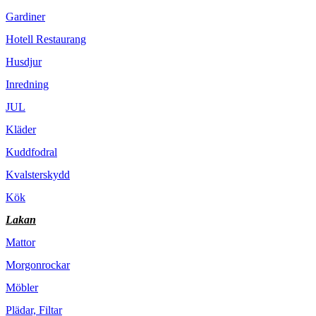
Gardiner
Hotell Restaurang
Husdjur
Inredning
JUL
Kläder
Kuddfodral
Kvalsterskydd
Kök
Lakan
Mattor
Morgonrockar
Möbler
Plädar, Filtar