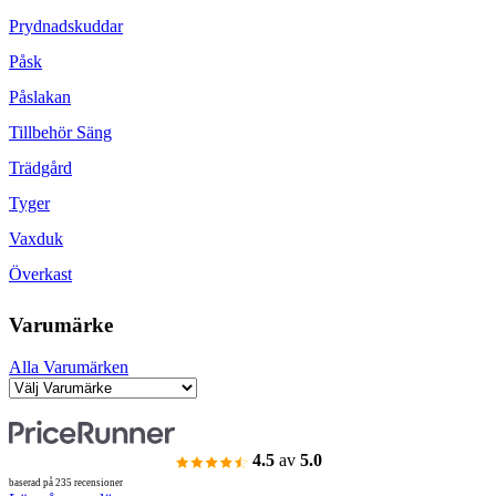
Prydnadskuddar
Påsk
Påslakan
Tillbehör Säng
Trädgård
Tyger
Vaxduk
Överkast
Varumärke
Alla Varumärken
4.5
av
5.0
baserad på 235 recensioner