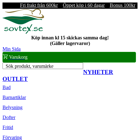
Fri frakt från 600kr
Öppet köp i 60 dagar
Bonus 100kr
Köp innan kl 15 skickas samma dag!
(Gäller lagervaror)
Min Sida
Varukorg
Sök produkt, varumärke
NYHETER
OUTLET
Bad
Barnartiklar
Belysning
Dofter
Fritid
Förvaring