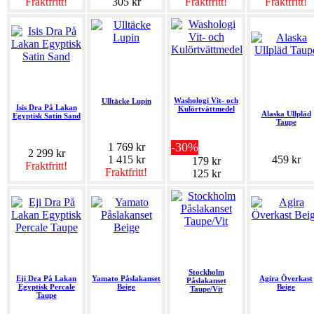
Fraktfritt!
305 kr
Fraktfritt!
Fraktfritt!
Washologi Vit- och
Ulltäcke Lupin
Isis Dra På Lakan
Kulörtvättmedel
Alaska Ullpläd
Egyptisk Satin Sand
Taupe
-30%
1 769 kr
2 299 kr
1 415 kr
459 kr
179 kr
Fraktfritt!
Fraktfritt!
125 kr
Stockholm
Eji Dra På Lakan
Yamato Påslakanset
Agira Överkast
Påslakanset
Egyptisk Percale
Beige
Beige
Taupe/Vit
Taupe