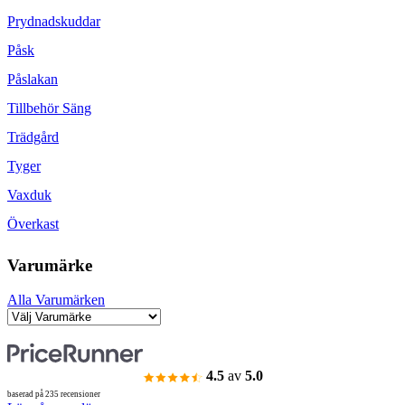
Prydnadskuddar
Påsk
Påslakan
Tillbehör Säng
Trädgård
Tyger
Vaxduk
Överkast
Varumärke
Alla Varumärken
4.5
av
5.0
baserad på 235 recensioner