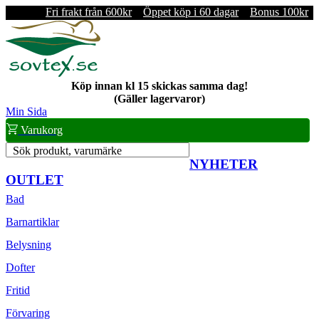
Fri frakt från 600kr
Öppet köp i 60 dagar
Bonus 100kr
Köp innan kl 15 skickas samma dag!
(Gäller lagervaror)
Min Sida
Varukorg
Sök produkt, varumärke
NYHETER
OUTLET
Bad
Barnartiklar
Belysning
Dofter
Fritid
Förvaring