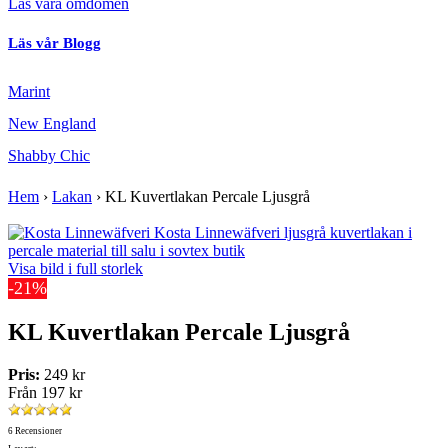
Läs våra omdömen
Läs vår Blogg
Marint
New England
Shabby Chic
Hem
›
Lakan
›
KL Kuvertlakan Percale Ljusgrå
Visa bild i full storlek
-21%
KL Kuvertlakan Percale Ljusgrå
Pris:
249 kr
Från
197 kr
6 Recensioner