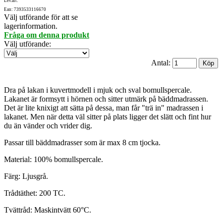
Lev.art:
Ean: 7393533116670
Välj utförande för att se
lagerinformation.
Fråga om denna produkt
Välj utförande
:
Antal:
Dra på lakan i kuvertmodell i mjuk och sval bomullspercale.
Lakanet är formsytt i hörnen och sitter utmärk på bäddmadrassen.
Det är lite knixigt att sätta på dessa, man får "trä in" madrassen i
lakanet. Men när detta väl sitter på plats ligger det slätt och fint hur
du än vänder och vrider dig.
Passar till bäddmadrasser som är max 8 cm tjocka.
Material: 100% bomullspercale.
Färg: Ljusgrå.
Trådtäthet: 200 TC.
Tvättråd: Maskintvätt 60°C.