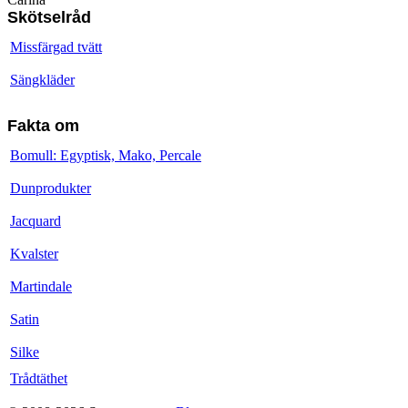
Skötselråd
Missfärgad tvätt
Sängkläder
Fakta om
Bomull: Egyptisk, Mako, Percale
Dunprodukter
Jacquard
Kvalster
Martindale
Satin
Silke
Trådtäthet