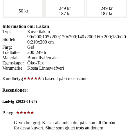
249 kr
249 kr
50 kr
187 kr
187 kr
Information om: Lakan
Typ:
Kuvertlakan
90x200;105x200;120x200;140x200;160x200;180x20
Storlek:
0;210x200 cm
Färg:
Grå
Trådtäthet
200-249 tc
Material:
Bomulls-Percale
Egenskaper
Öko-Tex
Varumärke:
Kosta Linnewäfveri
Kundbetyg
5 baserat på
6
recensioner.
Recensioner:
Ludvig (2025-01-24)
Betyg:
Grym bra grej. Kastar alla mina dra på lakan till förmån
för dessa kuvert. Sitter som gjutet trots att dottern