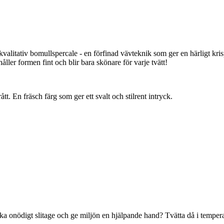
kvalitativ bomullspercale - en förfinad vävteknik som ger en härligt kri
ller formen fint och blir bara skönare för varje tvätt!
ått. En fräsch färg som ger ett svalt och stilrent intryck.
ika onödigt slitage och ge miljön en hjälpande hand? Tvätta då i temperat