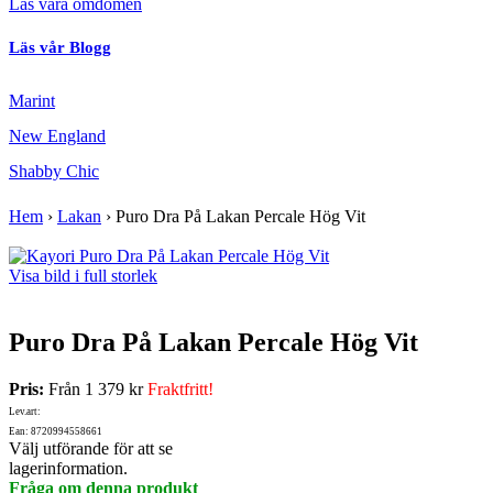
Läs våra omdömen
Läs vår Blogg
Marint
New England
Shabby Chic
Hem
›
Lakan
›
Puro Dra På Lakan Percale Hög Vit
Visa bild i full storlek
Puro Dra På Lakan Percale Hög Vit
Pris:
Från
1 379 kr
Fraktfritt!
Lev.art:
Ean: 8720994558661
Välj utförande för att se
lagerinformation.
Fråga om denna produkt