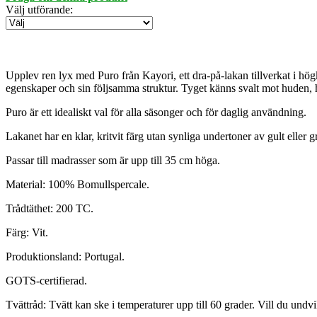
Välj utförande
:
Upplev ren lyx med Puro från Kayori, ett dra-på-lakan tillverkat i hög
egenskaper och sin följsamma struktur. Tyget känns svalt mot huden, hå
Puro är ett idealiskt val för alla säsonger och för daglig användning.
Lakanet har en klar, kritvit färg utan synliga undertoner av gult eller gr
Passar till madrasser som är upp till 35 cm höga.
Material: 100% Bomullspercale.
Trådtäthet: 200 TC.
Färg: Vit.
Produktionsland: Portugal.
GOTS-certifierad.
Tvättråd: Tvätt kan ske i temperaturer upp till 60 grader. Vill du undv