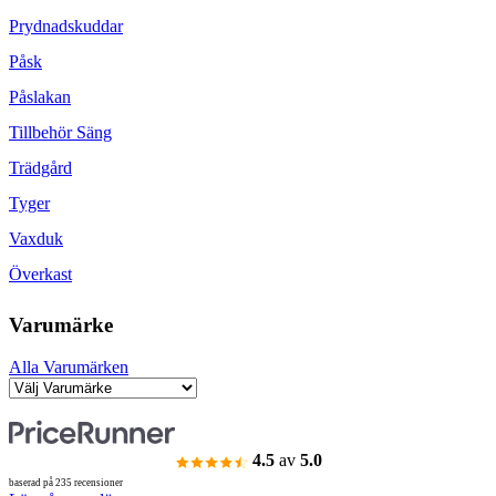
Prydnadskuddar
Påsk
Påslakan
Tillbehör Säng
Trädgård
Tyger
Vaxduk
Överkast
Varumärke
Alla Varumärken
4.5
av
5.0
baserad på 235 recensioner