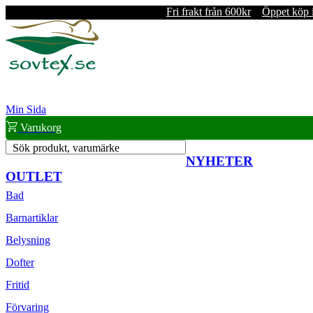
Fri frakt från 600kr
Öppet köp 
Min Sida
Varukorg
Sök produkt, varumärke
NYHETER
OUTLET
Bad
Barnartiklar
Belysning
Dofter
Fritid
Förvaring