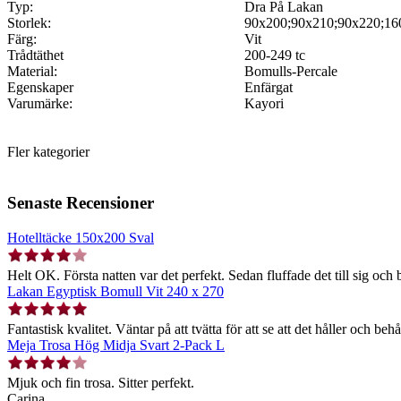
Typ:
Dra På Lakan
Storlek:
90x200;90x210;90x220;16
Färg:
Vit
Trådtäthet
200-249 tc
Material:
Bomulls-Percale
Egenskaper
Enfärgat
Varumärke:
Kayori
Fler kategorier
Senaste Recensioner
Hotelltäcke 150x200 Sval
Helt OK. Första natten var det perfekt. Sedan fluffade det till sig och b
Lakan Egyptisk Bomull Vit 240 x 270
Fantastisk kvalitet. Väntar på att tvätta för att se att det håller och behå
Meja Trosa Hög Midja Svart 2-Pack L
Mjuk och fin trosa. Sitter perfekt.
Carina