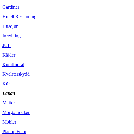
Gardiner
Hotell Restaurang
Husdjur
Inredning
JUL
Kläder
Kuddfodral
Kvalsterskydd
Kök
Lakan
Mattor
Morgonrockar
Möbler
Plädar, Filtar