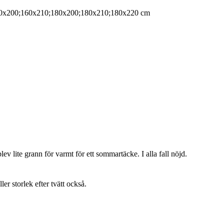
0x200;160x210;180x200;180x210;180x220 cm
lev lite grann för varmt för ett sommartäcke. I alla fall nöjd.
ller storlek efter tvätt också.