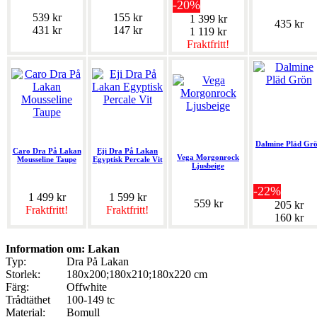
-20%
539 kr
155 kr
1 399 kr
435 kr
431 kr
147 kr
1 119 kr
Fraktfritt!
Dalmine Pläd Gr
Caro Dra På Lakan
Eji Dra På Lakan
Vega Morgonrock
Mousseline Taupe
Egyptisk Percale Vit
Ljusbeige
-22%
1 499 kr
1 599 kr
559 kr
205 kr
Fraktfritt!
Fraktfritt!
160 kr
Information om: Lakan
Typ:
Dra På Lakan
Storlek:
180x200;180x210;180x220 cm
Färg:
Offwhite
Trådtäthet
100-149 tc
Material:
Bomull