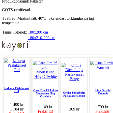
Produktionsland: Pakistan.
GOTS-certifierad.
Tvättråd: Maskintvätt, 40°C. Ska endast torktumlas på låg
temperatur.
Finns i Storlek:
180x200 cm
180x210-220 cm
Izakaya Påslakanset
Caro Dra På Lakan
Lina Gardin
Gul
Ottilia Bäckebölja
Mousseline Hög
Varmvit
Påslakanset Beige
Offwhite
1 499 kr
1 149 kr
799 kr
1 184 kr
369 kr
Fraktfritt!
Fraktfritt!