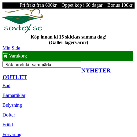
Fri frakt från 600kr
Öppet köp i 60 dagar
Bonus 100kr
Köp innan kl 15 skickas samma dag!
(Gäller lagervaror)
Min Sida
Varukorg
Sök produkt, varumärke
NYHETER
OUTLET
Bad
Barnartiklar
Belysning
Dofter
Fritid
Förvaring