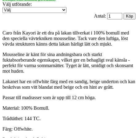
Välj utförande
:
Antal:
Caro från Kayori är ett dra på lakan tillverkat i 100% bomull med
den speciella vävtekniken mousseline. Tack vare den luftiga, löst
vävda strukturen känns detta lakan härligt lätt och mjukt.
Mousseline är känt för sina andningsbara och starkt
fuktabsorberande egenskaper, vilket ger en behagligt sval känsla -
perfekt för varma sommarnätter. Tyget är lätt, smidigt och skonsamt
mot huden.
Lakanet har en offwhite färg med en sandig, beige underton och kan
beskrivas som vitt blandat med beige och en hint av grått.
Passar till madrasser som är upp till 12 cm höga.
Material: 100% Bomull.
Trådtäthet: 144 TC.
Färg: Offwhite.