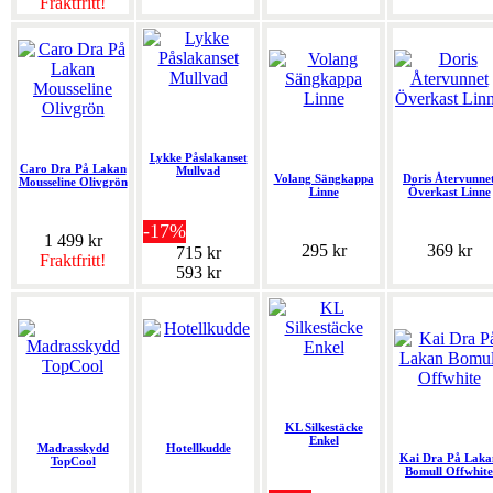
Fraktfritt!
Lykke Påslakanset
Caro Dra På Lakan
Mullvad
Volang Sängkappa
Doris Återvunne
Mousseline Olivgrön
Linne
Överkast Linne
-17%
1 499 kr
295 kr
369 kr
715 kr
Fraktfritt!
593 kr
KL Silkestäcke
Enkel
Madrasskydd
Hotellkudde
Kai Dra På Laka
TopCool
Bomull Offwhite