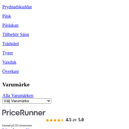
Prydnadskuddar
Påsk
Påslakan
Tillbehör Säng
Trädgård
Tyger
Vaxduk
Överkast
Varumärke
Alla Varumärken
4.5
av
5.0
baserad på 235 recensioner