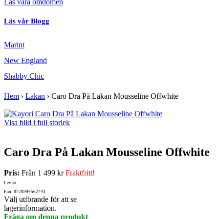
Läs våra omdömen
Läs vår Blogg
Marint
New England
Shabby Chic
Hem
›
Lakan
›
Caro Dra På Lakan Mousseline Offwhite
Visa bild i full storlek
Caro Dra På Lakan Mousseline Offwhite
Pris:
Från
1 499 kr
Fraktfritt!
Lev.art:
Ean: 8720994562743
Välj utförande för att se
lagerinformation.
Fråga om denna produkt