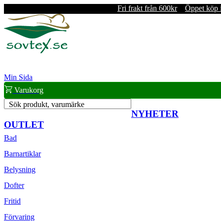
Fri frakt från 600kr
Öppet köp 
Min Sida
Varukorg
Sök produkt, varumärke
NYHETER
OUTLET
Bad
Barnartiklar
Belysning
Dofter
Fritid
Förvaring