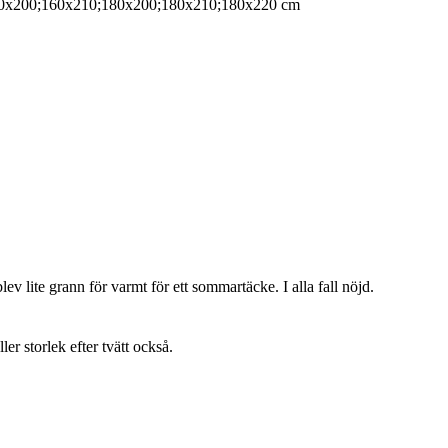
0x200;160x210;180x200;180x210;180x220 cm
lev lite grann för varmt för ett sommartäcke. I alla fall nöjd.
ller storlek efter tvätt också.