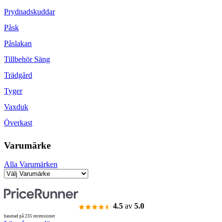
Prydnadskuddar
Påsk
Påslakan
Tillbehör Säng
Trädgård
Tyger
Vaxduk
Överkast
Varumärke
Alla Varumärken
4.5
av
5.0
baserad på 235 recensioner