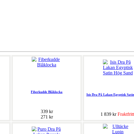
Fiberkudde Blåklocka
Isis Dra På Lakan Egyptisk Sat
339 kr
1 839 kr
Fraktfritt
271 kr