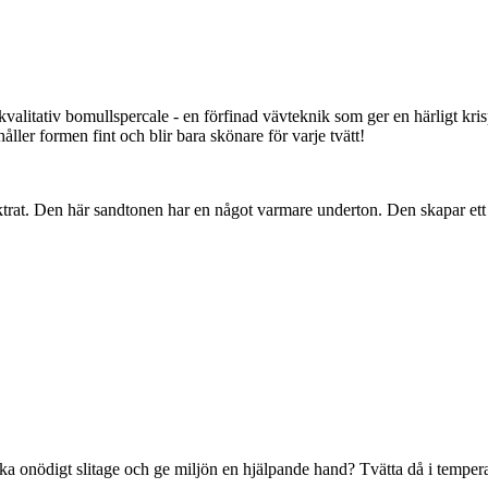
kvalitativ bomullspercale - en förfinad vävteknik som ger en härligt kri
ller formen fint och blir bara skönare för varje tvätt!
at. Den här sandtonen har en något varmare underton. Den skapar ett lugn
ika onödigt slitage och ge miljön en hjälpande hand? Tvätta då i temperat