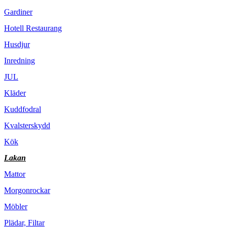
Gardiner
Hotell Restaurang
Husdjur
Inredning
JUL
Kläder
Kuddfodral
Kvalsterskydd
Kök
Lakan
Mattor
Morgonrockar
Möbler
Plädar, Filtar