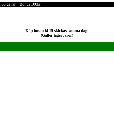
i 60 dagar
Bonus 100kr
Köp innan kl 15 skickas samma dag!
(Gäller lagervaror)