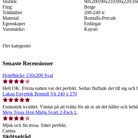
Storlek:
90x200;90x210;90x220;16
Färg:
Beige
Trådtäthet
200-249 tc
Material:
Bomulls-Percale
Egenskaper
Enfärgat
Varumärke:
Kayori
Fler kategorier
Senaste Recensioner
Hotelltäcke 150x200 Sval
Helt OK. Första natten var det perfekt. Sedan fluffade det till sig och b
Lakan Egyptisk Bomull Vit 240 x 270
Fantastisk kvalitet. Väntar på att tvätta för att se att det håller och behå
Meja Trosa Hög Midja Svart 2-Pack L
Mjuk och fin trosa. Sitter perfekt.
Carina
Skötselråd