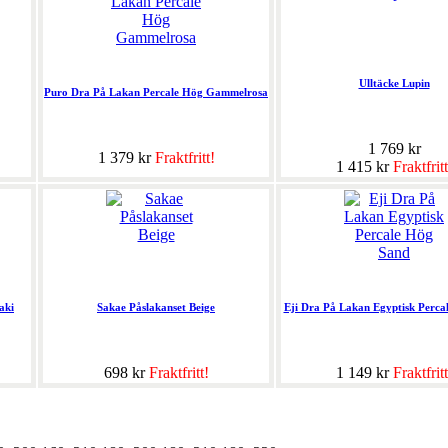
Ulltäcke Lupin
Puro Dra På Lakan Percale Hög Gammelrosa
1 769 kr
1 379 kr
Fraktfritt!
1 415 kr
Fraktfritt
aki
Sakae Påslakanset Beige
Eji Dra På Lakan Egyptisk Perca
698 kr
Fraktfritt!
1 149 kr
Fraktfritt