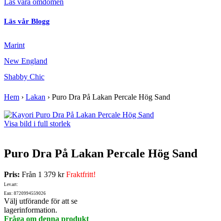
Läs våra omdömen
Läs vår Blogg
Marint
New England
Shabby Chic
Hem
›
Lakan
›
Puro Dra På Lakan Percale Hög Sand
Visa bild i full storlek
Puro Dra På Lakan Percale Hög Sand
Pris:
Från
1 379 kr
Fraktfritt!
Lev.art:
Ean: 8720994559026
Välj utförande för att se
lagerinformation.
Fråga om denna produkt