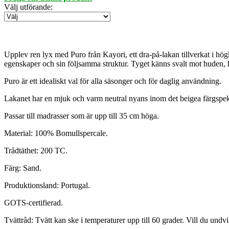
Välj utförande
:
Upplev ren lyx med Puro från Kayori, ett dra-på-lakan tillverkat i hög
egenskaper och sin följsamma struktur. Tyget känns svalt mot huden, hå
Puro är ett idealiskt val för alla säsonger och för daglig användning.
Lakanet har en mjuk och varm neutral nyans inom det beigea färgspektr
Passar till madrasser som är upp till 35 cm höga.
Material: 100% Bomullspercale.
Trådtäthet: 200 TC.
Färg: Sand.
Produktionsland: Portugal.
GOTS-certifierad.
Tvättråd: Tvätt kan ske i temperaturer upp till 60 grader. Vill du undv