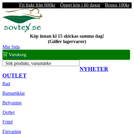
Fri frakt från 600kr
Öppet köp i 60 dagar
Bonus 100kr
Köp innan kl 15 skickas samma dag!
(Gäller lagervaror)
Min Sida
Varukorg
Sök produkt, varumärke
NYHETER
OUTLET
Bad
Barnartiklar
Belysning
Dofter
Fritid
Förvaring