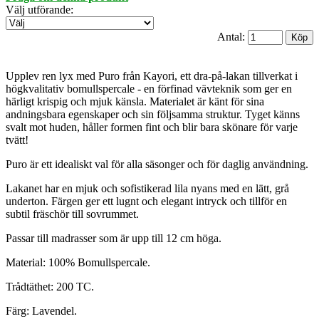
Välj utförande
:
Antal:
Upplev ren lyx med Puro från Kayori, ett dra-på-lakan tillverkat i
högkvalitativ bomullspercale - en förfinad vävteknik som ger en
härligt krispig och mjuk känsla. Materialet är känt för sina
andningsbara egenskaper och sin följsamma struktur. Tyget känns
svalt mot huden, håller formen fint och blir bara skönare för varje
tvätt!
Puro är ett idealiskt val för alla säsonger och för daglig användning.
Lakanet har en mjuk och sofistikerad lila nyans med en lätt, grå
underton. Färgen ger ett lugnt och elegant intryck och tillför en
subtil fräschör till sovrummet.
Passar till madrasser som är upp till 12 cm höga.
Material: 100% Bomullspercale.
Trådtäthet: 200 TC.
Färg: Lavendel.