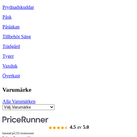
Prydnadskuddar
Påsk
Påslakan
Tillbehör Säng
Trädgård
Tyger
Vaxduk
Överkast
Varumärke
Alla Varumärken
4.5
av
5.0
baserad på 235 recensioner