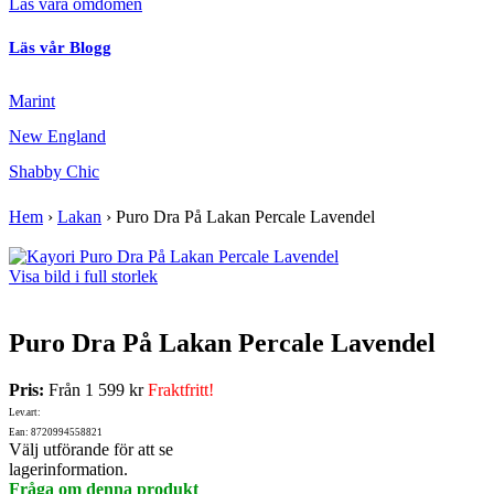
Läs våra omdömen
Läs vår Blogg
Marint
New England
Shabby Chic
Hem
›
Lakan
›
Puro Dra På Lakan Percale Lavendel
Visa bild i full storlek
Puro Dra På Lakan Percale Lavendel
Pris:
Från
1 599 kr
Fraktfritt!
Lev.art:
Ean: 8720994558821
Välj utförande för att se
lagerinformation.
Fråga om denna produkt