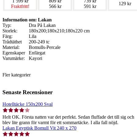
1 599 kr
809 kr
739 kr
129 kr
Fraktfritt!
566 kr
591 kr
Information om: Lakan
Typ:
Dra På Lakan
Storlek:
180x200;180x210;180x220 cm
Färg:
Lila
Trådtäthet
200-249 tc
Material:
Bomulls-Percale
Egenskaper
Enfärgat
Varumärke:
Kayori
Fler kategorier
Senaste Recensioner
Hotelltäcke 150x200 Sval
Helt OK. Första natten var det perfekt. Sedan fluffade det till sig och
blev lite grann för varmt för ett sommartäcke. I alla fall nöjd.
Lakan Egyptisk Bomull Vit 240 x 270