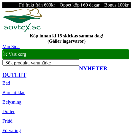
Fri frakt från 600kr
Öppet köp i 60 dagar
Bonus 100kr
Köp innan kl 15 skickas samma dag!
(Gäller lagervaror)
Min Sida
Varukorg
Sök produkt, varumärke
NYHETER
OUTLET
Bad
Barnartiklar
Belysning
Dofter
Fritid
Förvaring