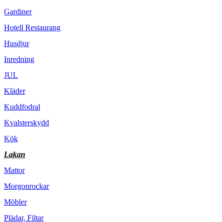
Gardiner
Hotell Restaurang
Husdjur
Inredning
JUL
Kläder
Kuddfodral
Kvalsterskydd
Kök
Lakan
Mattor
Morgonrockar
Möbler
Plädar, Filtar