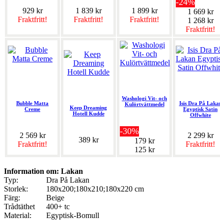
-24%
929 kr
1 839 kr
1 899 kr
1 669 kr
Fraktfritt!
Fraktfritt!
Fraktfritt!
1 268 kr
Fraktfritt!
Washologi Vit- och
Bubble Matta
Isis Dra På Laka
Kulörtvättmedel
Keep Dreaming
Creme
Egyptisk Satin
Hotell Kudde
Offwhite
-30%
2 569 kr
2 299 kr
389 kr
179 kr
Fraktfritt!
Fraktfritt!
125 kr
Information om: Lakan
Typ:
Dra På Lakan
Storlek:
180x200;180x210;180x220 cm
Färg:
Beige
Trådtäthet
400+ tc
Material:
Egyptisk-Bomull