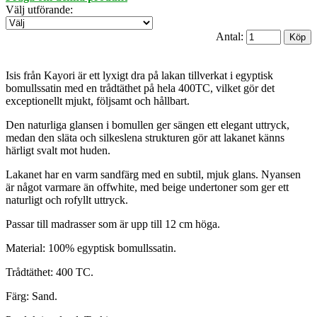
Välj utförande
:
Antal:
Isis från Kayori är ett lyxigt dra på lakan tillverkat i egyptisk
bomullssatin med en trådtäthet på hela 400TC, vilket gör det
exceptionellt mjukt, följsamt och hållbart.
Den naturliga glansen i bomullen ger sängen ett elegant uttryck,
medan den släta och silkeslena strukturen gör att lakanet känns
härligt svalt mot huden.
Lakanet har en varm sandfärg med en subtil, mjuk glans. Nyansen
är något varmare än offwhite, med beige undertoner som ger ett
naturligt och rofyllt uttryck.
Passar till madrasser som är upp till 12 cm höga.
Material: 100% egyptisk bomullssatin.
Trådtäthet: 400 TC.
Färg: Sand.