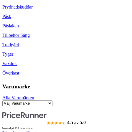
Prydnadskuddar
Påsk
Påslakan
Tillbehör Säng
Trädgård
Tyger
Vaxduk
Överkast
Varumärke
Alla Varumärken
4.5
av
5.0
baserad på 235 recensioner