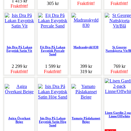
1 415 kr
305 kr
Fraktfritt!
Fraktfritt!
Fraktfritt!
Isis Dra På Lakan
Eji Dra På Lakan
Madrasskydd 830
St George
Egyptisk Satin Vit
Egyptisk Percale
Nattskjorta Vit/B
Sand
2 299 kr
1 599 kr
399 kr
769 kr
Fraktfritt!
Fraktfritt!
319 kr
Fraktfritt!
Lisen Gardin 2-pa
Linne/Offwhite
Agira Överkast
Isis Dra På Lakan
Yamato Påslakanset
Beige
Egyptisk Satin Hög
Beige
Sand