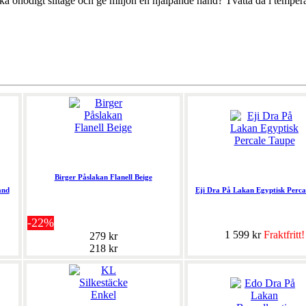
ika onödigt slitage och ge miljön en hjälpande hand? Tvätta då i temperat
Birger Påslakan Flanell Beige
and
Eji Dra På Lakan Egyptisk Perca
-22%
1 599 kr
Fraktfritt!
279 kr
218 kr