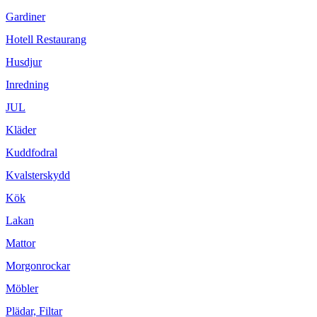
Gardiner
Hotell Restaurang
Husdjur
Inredning
JUL
Kläder
Kuddfodral
Kvalsterskydd
Kök
Lakan
Mattor
Morgonrockar
Möbler
Plädar, Filtar