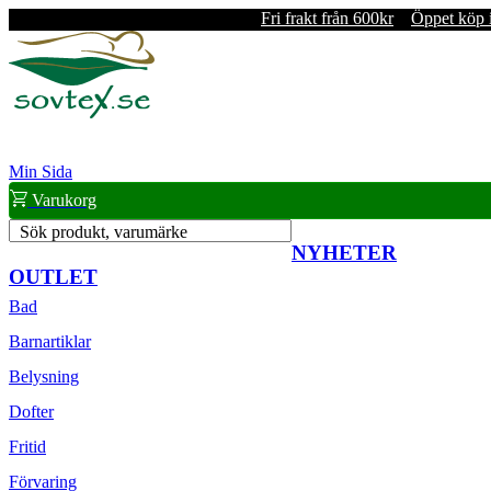
Fri frakt från 600kr
Öppet köp 
Min Sida
Varukorg
Sök produkt, varumärke
NYHETER
OUTLET
Bad
Barnartiklar
Belysning
Dofter
Fritid
Förvaring