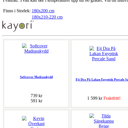
Tvättråd: Tvätt kan ske i temperaturer upp till 60 grader. Vill du undv
Finns i Storlek:
180x200 cm
180x210-220 cm
Softcover Madrasskydd
Eji Dra På Lakan Egyptisk Percale S
739 kr
1 599 kr
Fraktfritt!
591 kr