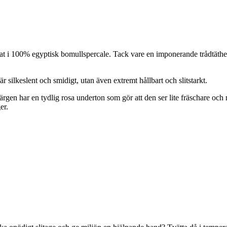
kat i 100% egyptisk bomullspercale. Tack vare en imponerande trådtäth
r silkeslent och smidigt, utan även extremt hållbart och slitstarkt.
gen har en tydlig rosa underton som gör att den ser lite fräschare och m
er.