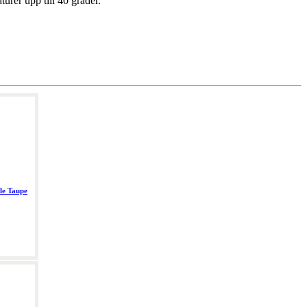
urer upp till 40 grader.
le Taupe