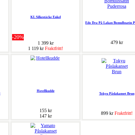
KL Silkestäcke Enkel
Edo Dra På Lakan Bomullssatin 
-20%
479 kr
1 399 kr
1 119 kr
Fraktfritt!
Hotellkudde
l
Tokyu Påslakanset Brun
155 kr
899 kr
Fraktfritt!
147 kr