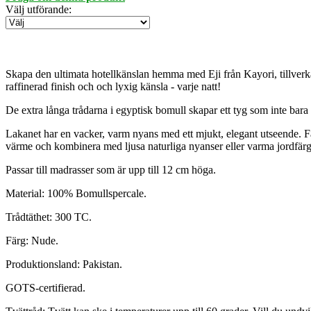
Välj utförande
:
Skapa den ultimata hotellkänslan hemma med Eji från Kayori, tillver
raffinerad finish och och lyxig känsla - varje natt!
De extra långa trådarna i egyptisk bomull skapar ett tyg som inte bara ä
Lakanet har en vacker, varm nyans med ett mjukt, elegant utseende. Fär
värme och kombinera med ljusa naturliga nyanser eller varma jordfärg
Passar till madrasser som är upp till 12 cm höga.
Material: 100% Bomullspercale.
Trådtäthet: 300 TC.
Färg: Nude.
Produktionsland: Pakistan.
GOTS-certifierad.