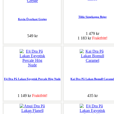
Tilda Sängkappa Beige
Kevin Överkast Greige
1 479 kr
549 kr
1 183 kr
Fraktfritt!
Eji Dra På Lakan Egyptisk Percale Hög Nude
Kai Dra På Lakan Bomull Carame
1 149 kr
Fraktfritt!
435 kr