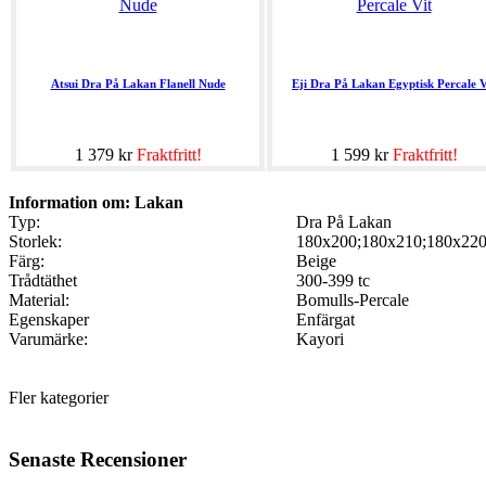
Atsui Dra På Lakan Flanell Nude
Eji Dra På Lakan Egyptisk Percale V
1 379 kr
Fraktfritt!
1 599 kr
Fraktfritt!
Information om: Lakan
Typ:
Dra På Lakan
Storlek:
180x200;180x210;180x22
Färg:
Beige
Trådtäthet
300-399 tc
Material:
Bomulls-Percale
Egenskaper
Enfärgat
Varumärke:
Kayori
Fler kategorier
Senaste Recensioner