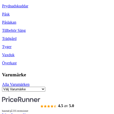
Prydnadskuddar
Påsk
Påslakan
Tillbehör Säng
Trädgård
Tyger
Vaxduk
Överkast
Varumärke
Alla Varumärken
4.5
av
5.0
baserad på 235 recensioner