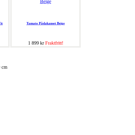
it
Yamato Påslakanset Beige
1 899 kr
Fraktfritt!
0 cm