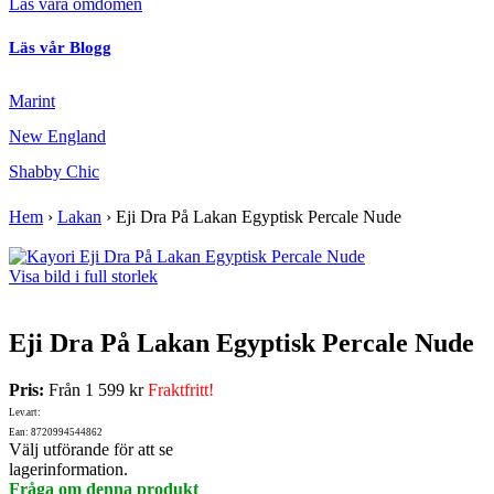
Läs våra omdömen
Läs vår Blogg
Marint
New England
Shabby Chic
Hem
›
Lakan
›
Eji Dra På Lakan Egyptisk Percale Nude
Visa bild i full storlek
Eji Dra På Lakan Egyptisk Percale Nude
Pris:
Från
1 599 kr
Fraktfritt!
Lev.art:
Ean: 8720994544862
Välj utförande för att se
lagerinformation.
Fråga om denna produkt