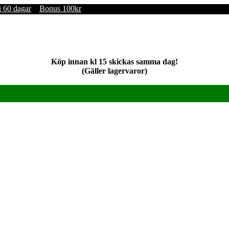
i 60 dagar
Bonus 100kr
Köp innan kl 15 skickas samma dag!
(Gäller lagervaror)