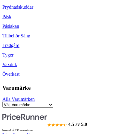
Prydnadskuddar
Påsk
Påslakan
Tillbehör Säng
Trädgård
Tyger
Vaxduk
Överkast
Varumärke
Alla Varumärken
4.5
av
5.0
baserad på 235 recensioner