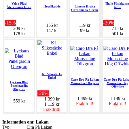
Velva Pläd
Thale Påslakanse
Hotellkudde
Limone Kruka
Återvunnen Grön
Grön
Citronmotiv Créme
-15%
-30%
155 kr
119 kr
209 kr
715 kr
147 kr
99 kr
178 kr
501 kr
KL Silkestäcke
Enkel
Caro Dra På Lakan
Caro Dra På Lak
Lyckans Blad
Mousseline Olivgrön
Mousseline Hög
Panelgardin
Offwhite
Olivgrön
-20%
1 499 kr
1 149 kr
1 399 kr
559 kr
Fraktfritt!
Fraktfritt!
1 119 kr
Fraktfritt!
Information om: Lakan
Typ:
Dra På Lakan