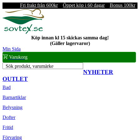
Fri frakt från 600kr
Öppet köp i 60 dagar
Bonus 100kr
Köp innan kl 15 skickas samma dag!
(Gäller lagervaror)
Min Sida
Varukorg
Sök produkt, varumärke
NYHETER
OUTLET
Bad
Barnartiklar
Belysning
Dofter
Fritid
Förvaring