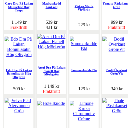
Caro Dra På Lakan
Madrasskydd
Yamato Påslakans
Viskan Matta
Mousseline Hög
TopCool
Grön
Vit/Grön
Taupe
1 149 kr
539 kr
999 kr
229 kr
Fraktfritt!
431 kr
Fraktfritt!
Atsui Dra På Lakan
Edo Dra På Lakan
Sommarkudde Blå
Bodil Överkast
Flanell Hög
Bomullssatin Hög
Grön/Vit
Mörkgrön
Olivgrön
1 149 kr
509 kr
129 kr
349 kr
Fraktfritt!