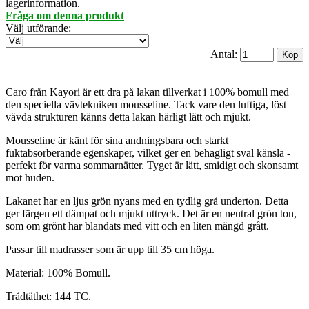
lagerinformation.
Fråga om denna produkt
Välj utförande
:
Antal:
Caro från Kayori är ett dra på lakan tillverkat i 100% bomull med
den speciella vävtekniken mousseline. Tack vare den luftiga, löst
vävda strukturen känns detta lakan härligt lätt och mjukt.
Mousseline är känt för sina andningsbara och starkt
fuktabsorberande egenskaper, vilket ger en behagligt sval känsla -
perfekt för varma sommarnätter. Tyget är lätt, smidigt och skonsamt
mot huden.
Lakanet har en ljus grön nyans med en tydlig grå underton. Detta
ger färgen ett dämpat och mjukt uttryck. Det är en neutral grön ton,
som om grönt har blandats med vitt och en liten mängd grått.
Passar till madrasser som är upp till 35 cm höga.
Material: 100% Bomull.
Trådtäthet: 144 TC.