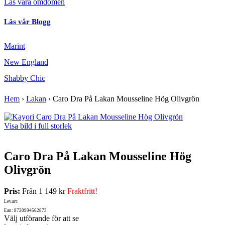
Läs våra omdömen
Läs vår Blogg
Marint
New England
Shabby Chic
Hem
›
Lakan
›
Caro Dra På Lakan Mousseline Hög Olivgrön
Visa bild i full storlek
Caro Dra På Lakan Mousseline Hög
Olivgrön
Pris:
Från
1 149 kr
Fraktfritt!
Lev.art:
Ean: 8720994562873
Välj utförande för att se