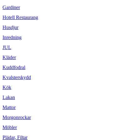
Gardiner
Hotell Restaurang
Husdjur
Inredning
JUL
Kläder
Kuddfodral
Kvalsterskydd
Kök
Lakan
Mattor
Morgonrockar
Möbler
Plädar, Filtar