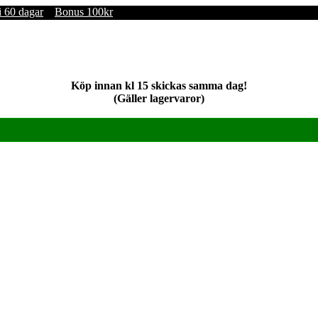
i 60 dagar
Bonus 100kr
Köp innan kl 15 skickas samma dag!
(Gäller lagervaror)