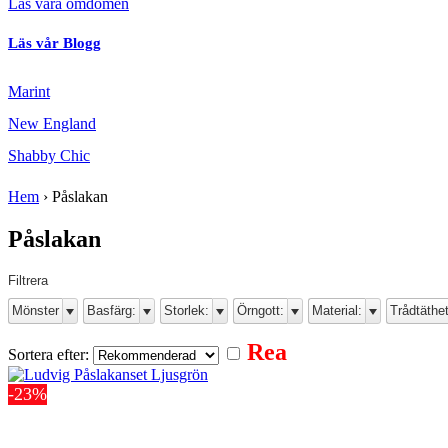
Läs våra omdömen
Läs vår Blogg
Marint
New England
Shabby Chic
Hem
›
Påslakan
Påslakan
Filtrera
Mönster
Basfärg:
Storlek:
Örngott:
Material:
Trådtäthet
Rea
Sortera efter:
-23%