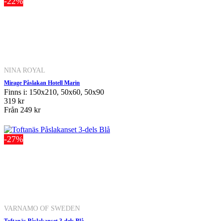
-22%
NINA ROYAL
Mirage Påslakan Hotell Marin
Finns i: 150x210, 50x60, 50x90
319 kr
Från
249 kr
-27%
VARNAMO OF SWEDEN