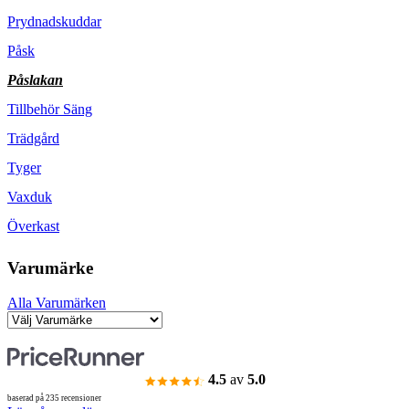
Prydnadskuddar
Påsk
Påslakan
Tillbehör Säng
Trädgård
Tyger
Vaxduk
Överkast
Varumärke
Alla Varumärken
4.5
av
5.0
baserad på 235 recensioner