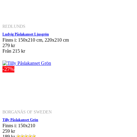
REDLUNDS
Ludvig Påslakanset Ljusgrön
Finns i: 150x210 cm, 220x210 cm
279 kr
Från
215 kr
-27%
BORGANÄS OF SWEDEN
Tilly Påslakanset Grön
Finns i: 150x210
259 kr
189 kr