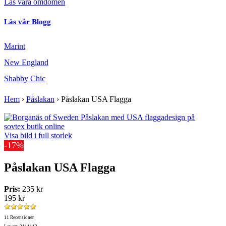
Läs våra omdömen
Läs vår Blogg
Marint
New England
Shabby Chic
Hem
›
Påslakan
›
Påslakan USA Flagga
Visa bild i full storlek
-17%
Påslakan USA Flagga
Pris:
235 kr
195 kr
11 Recensioner