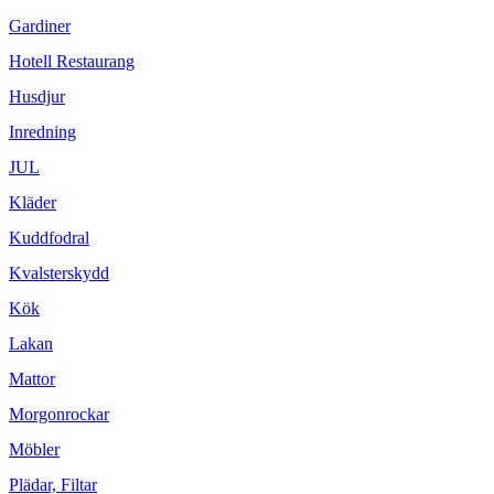
Gardiner
Hotell Restaurang
Husdjur
Inredning
JUL
Kläder
Kuddfodral
Kvalsterskydd
Kök
Lakan
Mattor
Morgonrockar
Möbler
Plädar, Filtar