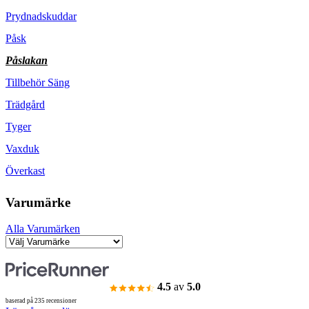
Prydnadskuddar
Påsk
Påslakan
Tillbehör Säng
Trädgård
Tyger
Vaxduk
Överkast
Varumärke
Alla Varumärken
4.5
av
5.0
baserad på 235 recensioner