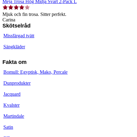
Meja Trosa Hög Midja Svart 2-Pack L
Mjuk och fin trosa. Sitter perfekt.
Carina
Skötselråd
Missfärgad tvätt
Sängkläder
Fakta om
Bomull: Egyptisk, Mako, Percale
Dunprodukter
Jacquard
Kvalster
Martindale
Satin