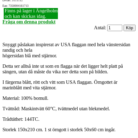
Lev.art: 3111112
Ean: 7350004161713
Finns på lager i Ängelholm
och kan skickas idag.
Fråga om denna produkt
Antal:
Snyggt påslakan inspirerat av USA flaggan med hela vänstersidan
randig och hela
högersidan blå med stjärnor.
Detta ser alltså inte ut som en flagga när det ligger helt platt på
sängen, utan då måste du vika ner detta som på bilden.
I färgerna blått, rött och vitt som USA flaggan. Örngottet är
marinblått med vita stjärnor.
Material: 100% bomull.
Tvättråd: Maskintvätt 60°C, tvättmedel utan blekmedel.
Trådtäthet: 144TC.
Storlek 150x210 cm. 1 st örngott i storlek 50x60 cm ingår.