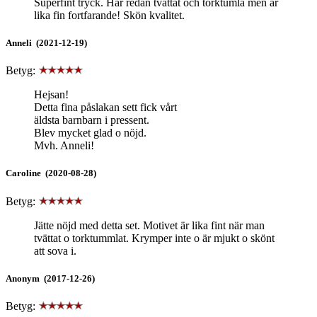
Superfint tryck. Har redan tvättat och torktumla men är
lika fin fortfarande! Skön kvalitet.
Anneli (2021-12-19)
Betyg:
Hejsan!
Detta fina påslakan sett fick vårt
äldsta barnbarn i pressent.
Blev mycket glad o nöjd.
Mvh. Anneli!
Caroline (2020-08-28)
Betyg:
Jätte nöjd med detta set. Motivet är lika fint när man
tvättat o torktummlat. Krymper inte o är mjukt o skönt
att sova i.
Anonym (2017-12-26)
Betyg: