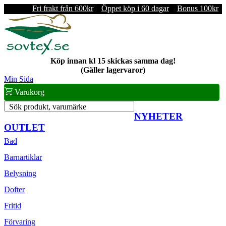
Fri frakt från 600kr
Öppet köp i 60 dagar
Bonus 100kr
Köp innan kl 15 skickas samma dag!
(Gäller lagervaror)
Min Sida
Varukorg
Sök produkt, varumärke
NYHETER
OUTLET
Bad
Barnartiklar
Belysning
Dofter
Fritid
Förvaring