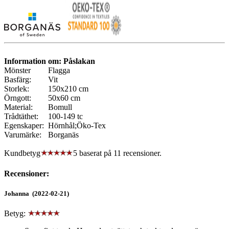
Information om: Påslakan
Mönster
Flagga
Basfärg:
Vit
Storlek:
150x210 cm
Örngott:
50x60 cm
Material:
Bomull
Trådtäthet:
100-149 tc
Egenskaper:
Hörnhål;Öko-Tex
Varumärke:
Borganäs
Kundbetyg
5 baserat på
11
recensioner.
Recensioner:
Johanna (2022-02-21)
Betyg: