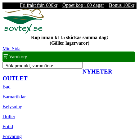
Fri frakt från 600kr
Öppet köp i 60 dagar
Bonus 100kr
Köp innan kl 15 skickas samma dag!
(Gäller lagervaror)
Min Sida
Varukorg
Sök produkt, varumärke
NYHETER
OUTLET
Bad
Barnartiklar
Belysning
Dofter
Fritid
Förvaring