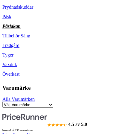
Prydnadskuddar
Påsk
Påslakan
Tillbehör Säng
Trädgård
Tyger
Vaxduk
Överkast
Varumärke
Alla Varumärken
4.5
av
5.0
baserad på 235 recensioner