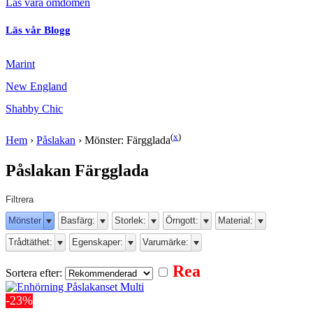
Läs våra omdömen
Läs vår Blogg
Marint
New England
Shabby Chic
(
x
)
Hem
›
Påslakan
›
Mönster: Färgglada
Påslakan Färgglada
Filtrera
Mönster
Basfärg:
Storlek:
Örngott:
Material:
Trådtäthet:
Egenskaper:
Varumärke:
Rea
Sortera efter:
-23%