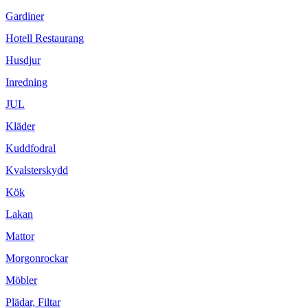
Gardiner
Hotell Restaurang
Husdjur
Inredning
JUL
Kläder
Kuddfodral
Kvalsterskydd
Kök
Lakan
Mattor
Morgonrockar
Möbler
Plädar, Filtar