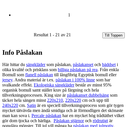
1
Resultat 1 - 21 av 21
Till Toppen
Info Påslakan
Här hittar du
sängkläder
som påslakan,
påslakanset
och
bäddset
i
olika kvalité och prisklass som
billiga påslakan på rea
. Från enkla
Bomull som
flanell påslakan
till långfibrig Egyptisk bomull eller
jersey
. Andra material är t.ex.
påslakan i 100% linne
som har
svalkande effekt.
Ekologiska sängkläder
består av minst 95%
organisk bomull samt ställer krav på färgning och hela
tillverkningsprocessen. King size är
påslakanset dubbelsäng
som
täcker hela sängen minst
220x210
,
220x220
cm och upp till
240x220
cm.
Satin
är en speciell tillverkningsprocess som gör tygen
mycket tätvävda men ändå smidiga och är förmodligen det skönaste
man kan sova i.
Percale påslakan
har en mycket hög trådtäthet vilket
gör dom tjocka och härliga.
Påslakan stjärnor
och
rödrutigt
är
populära mönster. Till jul vill många ha
påslakan med julmotiv
.