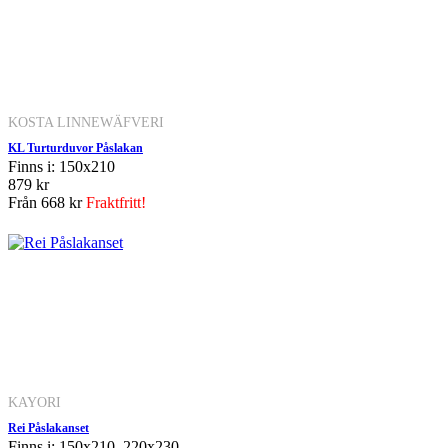
KOSTA LINNEWÄFVERI
KL Turturduvor Påslakan
Finns i: 150x210
879 kr
Från
668 kr
Fraktfritt!
KAYORI
Rei Påslakanset
Finns i: 150x210, 220x230