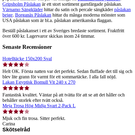
Gripsholm Påslakan
är ett stort sortiment garnfärgade påslakan.
Värnamo Sängkläder
hittar du satin och percale sängkäder
påslakan
beige
.
Borganäs Påslakan
hittar du många moderna mönster som
USA påslakan som är bl.a. påslakan amerikanska flaggan.
Beställ påslakanset i ett av Sveriges bredaste sortiment. Fraktfritt
över 600 kr. Lagervaror skickas inom 24 timmar.
Senaste Recensioner
Hotelltäcke 150x200 Sval
Helt OK. Första natten var det perfekt. Sedan fluffade det till sig och
blev lite grann för varmt för ett sommartäcke. I alla fall nöjd.
Lakan Egyptisk Bomull Vit 240 x 270
Fantastisk kvalitet. Väntar på att tvätta för att se att det håller och
behåller storlek efter tvätt också.
Meja Trosa Hög Midja Svart 2-Pack L
Mjuk och fin trosa. Sitter perfekt.
Carina
Skötselråd