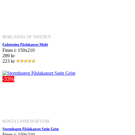
BORGANÄS OF SWEDEN
Enhörning Påslakanset Multi
Finns i: 150x210
289 kr
223 kr
-33%
KOSTA LINNEWÄFVERI
Stormhagen Påslakanset Satin Grön
Finns i: 150x210