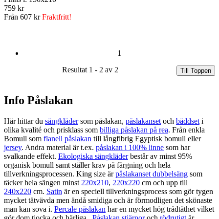
759 kr
Från
607 kr
Fraktfritt!
1
Resultat 1 - 2 av 2
Till Toppen
Info Påslakan
Här hittar du
sängkläder
som påslakan,
påslakanset
och
bäddset
i
olika kvalité och prisklass som
billiga påslakan på rea
. Från enkla
Bomull som
flanell påslakan
till långfibrig Egyptisk bomull eller
jersey
. Andra material är t.ex.
påslakan i 100% linne
som har
svalkande effekt.
Ekologiska sängkläder
består av minst 95%
organisk bomull samt ställer krav på färgning och hela
tillverkningsprocessen. King size är
påslakanset dubbelsäng
som
täcker hela sängen minst
220x210
,
220x220
cm och upp till
240x220
cm.
Satin
är en speciell tillverkningsprocess som gör tygen
mycket tätvävda men ändå smidiga och är förmodligen det skönaste
man kan sova i.
Percale påslakan
har en mycket hög trådtäthet vilket
gör dom tjocka och härliga.
Påslakan stjärnor
och
rödrutigt
är