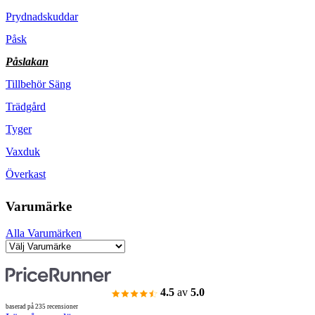
Prydnadskuddar
Påsk
Påslakan
Tillbehör Säng
Trädgård
Tyger
Vaxduk
Överkast
Varumärke
Alla Varumärken
4.5
av
5.0
baserad på 235 recensioner