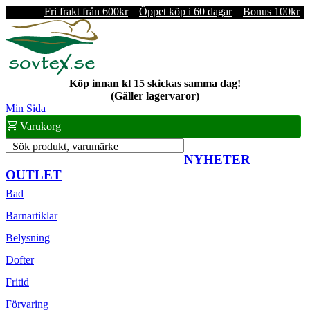
Fri frakt från 600kr
Öppet köp i 60 dagar
Bonus 100kr
Köp innan kl 15 skickas samma dag!
(Gäller lagervaror)
Min Sida
Varukorg
Sök produkt, varumärke
NYHETER
OUTLET
Bad
Barnartiklar
Belysning
Dofter
Fritid
Förvaring