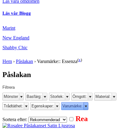
Läs våra omdömen
Läs vår Blogg
Marint
New England
Shabby Chic
(
x
)
Hem
›
Påslakan
›
Varumärke:: Essenza
Påslakan
Filtrera
Mönster
Basfärg:
Storlek:
Örngott:
Material:
Trådtäthet:
Egenskaper:
Varumärke:
Rea
Sortera efter: