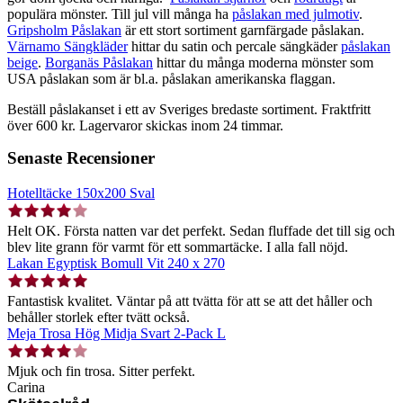
populära mönster. Till jul vill många ha
påslakan med julmotiv
.
Gripsholm Påslakan
är ett stort sortiment garnfärgade påslakan.
Värnamo Sängkläder
hittar du satin och percale sängkäder
påslakan
beige
.
Borganäs Påslakan
hittar du många moderna mönster som
USA påslakan som är bl.a. påslakan amerikanska flaggan.
Beställ påslakanset i ett av Sveriges bredaste sortiment. Fraktfritt
över 600 kr. Lagervaror skickas inom 24 timmar.
Senaste Recensioner
Hotelltäcke 150x200 Sval
Helt OK. Första natten var det perfekt. Sedan fluffade det till sig och
blev lite grann för varmt för ett sommartäcke. I alla fall nöjd.
Lakan Egyptisk Bomull Vit 240 x 270
Fantastisk kvalitet. Väntar på att tvätta för att se att det håller och
behåller storlek efter tvätt också.
Meja Trosa Hög Midja Svart 2-Pack L
Mjuk och fin trosa. Sitter perfekt.
Carina