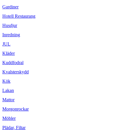
Gardiner
Hotell Restaurang
Husdjur
Inredning
JUL
Kläder
Kuddfodral
Kvalsterskydd
Kök
Lakan
Mattor
Morgonrockar
Möbler
Plädar, Filtar