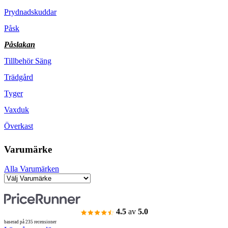
Prydnadskuddar
Påsk
Påslakan
Tillbehör Säng
Trädgård
Tyger
Vaxduk
Överkast
Varumärke
Alla Varumärken
4.5
av
5.0
baserad på 235 recensioner