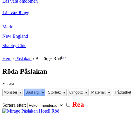
Läs våra omdömen
Läs vår Blogg
Marint
New England
Shabby Chic
(
x
)
Hem
›
Påslakan
›
Basfärg:: Röd
Röda Påslakan
Filtrera
Mönster
Basfärg:
Storlek:
Örngott:
Material:
Trådtäthet
Rea
Sortera efter: