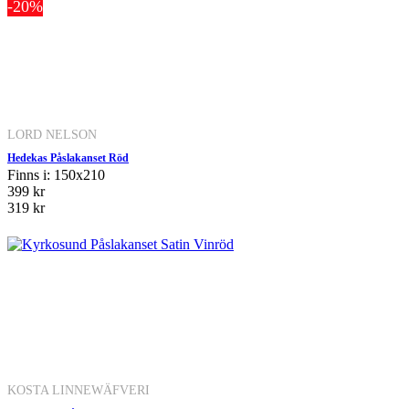
-20%
LORD NELSON
Hedekas Påslakanset Röd
Finns i: 150x210
399 kr
319 kr
KOSTA LINNEWÄFVERI