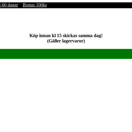
i 60 dagar
Bonus 100kr
Köp innan kl 15 skickas samma dag!
(Gäller lagervaror)