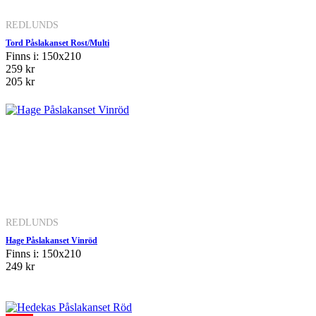
REDLUNDS
Tord Påslakanset Rost/Multi
Finns i: 150x210
259 kr
205 kr
REDLUNDS
Hage Påslakanset Vinröd
Finns i: 150x210
249 kr