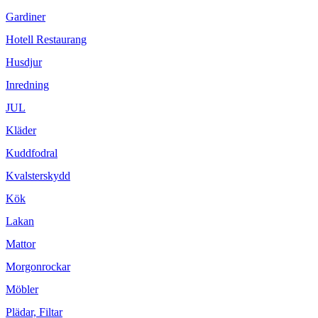
Gardiner
Hotell Restaurang
Husdjur
Inredning
JUL
Kläder
Kuddfodral
Kvalsterskydd
Kök
Lakan
Mattor
Morgonrockar
Möbler
Plädar, Filtar