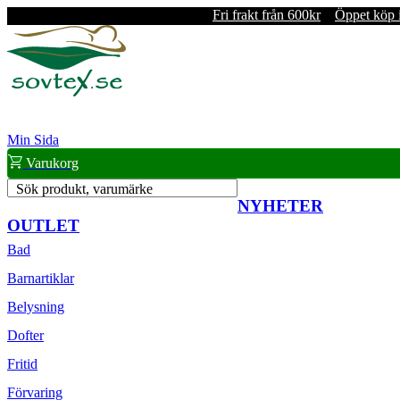
Fri frakt från 600kr
Öppet köp 
Min Sida
Varukorg
Sök produkt, varumärke
NYHETER
OUTLET
Bad
Barnartiklar
Belysning
Dofter
Fritid
Förvaring