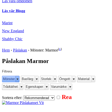
Läs våra omdömen
Läs vår Blogg
Marint
New England
Shabby Chic
(
x
)
Hem
›
Påslakan
›
Mönster: Marmor
Påslakan Marmor
Filtrera
Mönster
Basfärg:
Storlek:
Örngott:
Material:
Trådtäthet:
Egenskaper:
Varumärke:
Rea
Sortera efter: