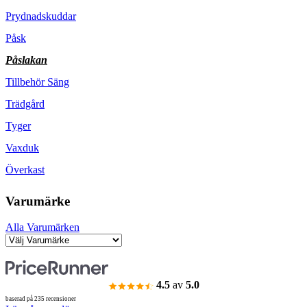
Prydnadskuddar
Påsk
Påslakan
Tillbehör Säng
Trädgård
Tyger
Vaxduk
Överkast
Varumärke
Alla Varumärken
4.5
av
5.0
baserad på 235 recensioner