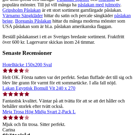
populära mönster. Till jul vill många ha
påslakan med julmotiv
.
Gripsholm Påslakan
är ett stort sortiment garnfärgade påslakan.
Värnamo Sängkläder
hittar du satin och percale sängkäder
påslakan
beige
.
Borganäs Påslakan
hittar du många moderna mönster som
USA påslakan som är bl.a. påslakan amerikanska flaggan.
Beställ påslakanset i ett av Sveriges bredaste sortiment. Fraktfritt
över 600 kr. Lagervaror skickas inom 24 timmar.
Senaste Recensioner
Hotelltäcke 150x200 Sval
Helt OK. Första natten var det perfekt. Sedan fluffade det till sig och
blev lite grann för varmt för ett sommartäcke. I alla fall nöjd.
Lakan Egyptisk Bomull Vit 240 x 270
Fantastisk kvalitet. Väntar på att tvätta för att se att det håller och
behåller storlek efter tvätt också.
Meja Trosa Hög Midja Svart 2-Pack L
Mjuk och fin trosa. Sitter perfekt.
Carina