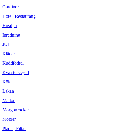
Gardiner
Hotell Restaurang
Husdjur
Inredning
JUL
Kläder
Kuddfodral
Kvalsterskydd
Kök
Lakan
Mattor
Morgonrockar
Möbler
Plädar, Filtar