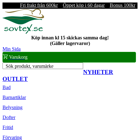
Fri frakt från 600kr
Öppet köp i 60 dagar
Bonus 100kr
Köp innan kl 15 skickas samma dag!
(Gäller lagervaror)
Min Sida
Varukorg
Sök produkt, varumärke
NYHETER
OUTLET
Bad
Barnartiklar
Belysning
Dofter
Fritid
Förvaring