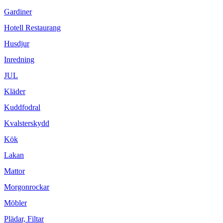
Gardiner
Hotell Restaurang
Husdjur
Inredning
JUL
Kläder
Kuddfodral
Kvalsterskydd
Kök
Lakan
Mattor
Morgonrockar
Möbler
Plädar, Filtar