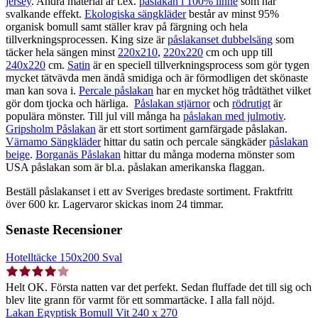
jersey
. Andra material är t.ex.
påslakan i 100% linne
som har
svalkande effekt.
Ekologiska sängkläder
består av minst 95%
organisk bomull samt ställer krav på färgning och hela
tillverkningsprocessen. King size är
påslakanset dubbelsäng
som
täcker hela sängen minst
220x210
,
220x220
cm och upp till
240x220
cm.
Satin
är en speciell tillverkningsprocess som gör tygen
mycket tätvävda men ändå smidiga och är förmodligen det skönaste
man kan sova i.
Percale påslakan
har en mycket hög trådtäthet vilket
gör dom tjocka och härliga.
Påslakan stjärnor
och
rödrutigt
är
populära mönster. Till jul vill många ha
påslakan med julmotiv
.
Gripsholm Påslakan
är ett stort sortiment garnfärgade påslakan.
Värnamo Sängkläder
hittar du satin och percale sängkäder
påslakan
beige
.
Borganäs Påslakan
hittar du många moderna mönster som
USA påslakan som är bl.a. påslakan amerikanska flaggan.
Beställ påslakanset i ett av Sveriges bredaste sortiment. Fraktfritt
över 600 kr. Lagervaror skickas inom 24 timmar.
Senaste Recensioner
Hotelltäcke 150x200 Sval
Helt OK. Första natten var det perfekt. Sedan fluffade det till sig och
blev lite grann för varmt för ett sommartäcke. I alla fall nöjd.
Lakan Egyptisk Bomull Vit 240 x 270