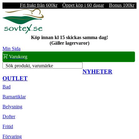
Fri frakt från 600kr
Öppet köp i 60 dagar
Bonus 100kr
Köp innan kl 15 skickas samma dag!
(Gäller lagervaror)
Min Sida
Varukorg
Sök produkt, varumärke
NYHETER
OUTLET
Bad
Barnartiklar
Belysning
Dofter
Fritid
Förvaring