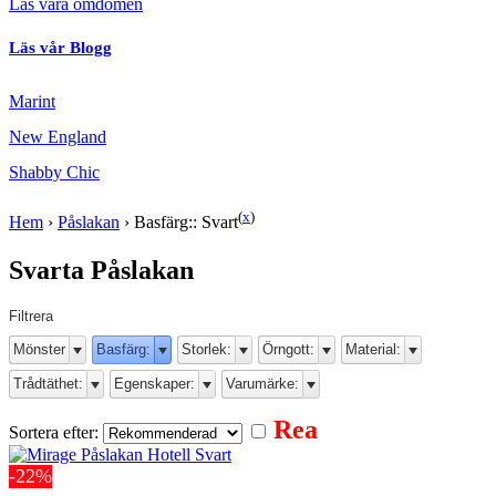
Läs våra omdömen
Läs vår Blogg
Marint
New England
Shabby Chic
(
x
)
Hem
›
Påslakan
›
Basfärg:: Svart
Svarta Påslakan
Filtrera
Mönster
Basfärg:
Storlek:
Örngott:
Material:
Trådtäthet:
Egenskaper:
Varumärke:
Rea
Sortera efter:
-22%