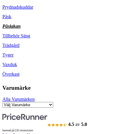
Prydnadskuddar
Påsk
Påslakan
Tillbehör Säng
Trädgård
Tyger
Vaxduk
Överkast
Varumärke
Alla Varumärken
4.5
av
5.0
baserad på 235 recensioner