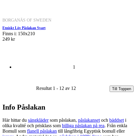
BORGANÄS OF SWEDEN
Etniskt Löv Påslakan Svart
Finns i: 150x210
249 kr
1
Resultat 1 - 12 av 12
Till Toppen
Info Påslakan
Här hittar du
sängkläder
som påslakan,
påslakanset
och
bäddset
i
olika kvalité och prisklass som
billiga påslakan på rea
. Från enkla
Bomull som
flanell påslakan
till långfibrig Egyptisk bomull eller