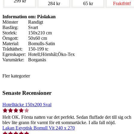
299 kr
284 kr
65 kr
Fraktfritt!
Information om: Påslakan
Mönster
Randigt
Basfärg:
Svart
Storlek:
150x210 cm
Örngott:
50x60 cm
Material:
Bomulls-Satin
Trådtäthet:
150-199 tc
Egenskaper:
Hotell;Hörnhål;Öko-Tex
Varumärke:
Borganäs
Fler kategorier
Senaste Recensioner
Hotelltäcke 150x200 Sval
Helt OK. Första natten var det perfekt. Sedan fluffade det till sig och
blev lite grann för varmt för ett sommartäcke. I alla fall nöjd.
Lakan Egyptisk Bomull Vit 240 x 270