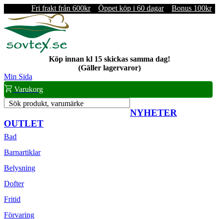
Fri frakt från 600kr
Öppet köp i 60 dagar
Bonus 100kr
Köp innan kl 15 skickas samma dag!
(Gäller lagervaror)
Min Sida
Varukorg
Sök produkt, varumärke
NYHETER
OUTLET
Bad
Barnartiklar
Belysning
Dofter
Fritid
Förvaring