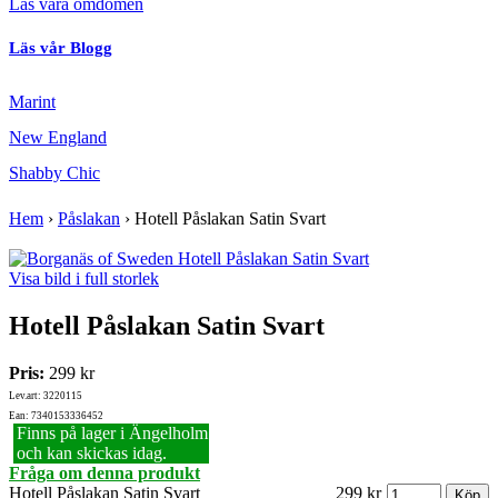
Läs våra omdömen
Läs vår Blogg
Marint
New England
Shabby Chic
Hem
›
Påslakan
›
Hotell Påslakan Satin Svart
Visa bild i full storlek
Hotell Påslakan Satin Svart
Pris:
299 kr
Lev.art: 3220115
Ean: 7340153336452
Finns på lager i Ängelholm
och kan skickas idag.
Fråga om denna produkt
Hotell Påslakan Satin Svart
299 kr