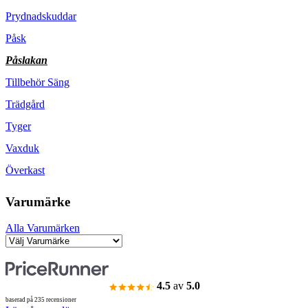
Prydnadskuddar
Påsk
Påslakan
Tillbehör Säng
Trädgård
Tyger
Vaxduk
Överkast
Varumärke
Alla Varumärken
4.5
av
5.0
baserad på 235 recensioner