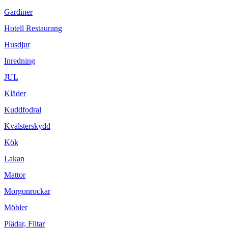
Gardiner
Hotell Restaurang
Husdjur
Inredning
JUL
Kläder
Kuddfodral
Kvalsterskydd
Kök
Lakan
Mattor
Morgonrockar
Möbler
Plädar, Filtar