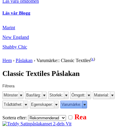
Läs våra omdömen
Läs vår Blogg
Marint
New England
Shabby Chic
(
x
)
Hem
›
Påslakan
›
Varumärke:: Classic Textiles
Classic Textiles Påslakan
Filtrera
Mönster
Basfärg:
Storlek:
Örngott:
Material:
Trådtäthet:
Egenskaper:
Varumärke:
Rea
Sortera efter: