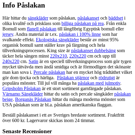
Info Påslakan
Här hittar du
sängkläder
som påslakan,
påslakanset
och
bäddset
i
olika kvalité och prisklass som
billiga påslakan på rea
. Från enkla
Bomull som
flanell påslakan
till långfibrig Egyptisk bomull eller
jersey
. Andra material är t.ex.
påslakan i 100% linne
som har
svalkande effekt.
Ekologiska sängkläder
består av minst 95%
organisk bomull samt ställer krav på färgning och hela
tillverkningsprocessen. King size är
påslakanset dubbelsäng
som
täcker hela sängen minst
220x210
,
220x220
cm och upp till
240x220
cm.
Satin
är en speciell tillverkningsprocess som gör tygen
mycket tätvävda men ändå smidiga och är förmodligen det skönaste
man kan sova i.
Percale påslakan
har en mycket hög trådtäthet vilket
gör dom tjocka och härliga.
Påslakan stjärnor
och
rödrutigt
är
populära mönster. Till jul vill många ha
påslakan med julmotiv
.
Gripsholm Påslakan
är ett stort sortiment garnfärgade påslakan.
Värnamo Sängkläder
hittar du satin och percale sängkäder
påslakan
beige
.
Borganäs Påslakan
hittar du många moderna mönster som
USA påslakan som är bl.a. påslakan amerikanska flaggan.
Beställ påslakanset i ett av Sveriges bredaste sortiment. Fraktfritt
över 600 kr. Lagervaror skickas inom 24 timmar.
Senaste Recensioner