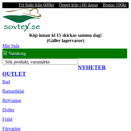
Fri frakt från 600kr
Öppet köp i 60 dagar
Bonus 100kr
Köp innan kl 15 skickas samma dag!
(Gäller lagervaror)
Min Sida
Varukorg
Sök produkt, varumärke
NYHETER
OUTLET
Bad
Barnartiklar
Belysning
Dofter
Fritid
Förvaring