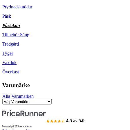
Prydnadskuddar
Påsk
Påslakan
Tillbehör Säng
Trädgård
Tyger
Vaxduk
Överkast
Varumärke
Alla Varumärken
4.5
av
5.0
baserad på 235 recensioner