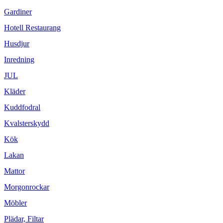
Gardiner
Hotell Restaurang
Husdjur
Inredning
JUL
Kläder
Kuddfodral
Kvalsterskydd
Kök
Lakan
Mattor
Morgonrockar
Möbler
Plädar, Filtar